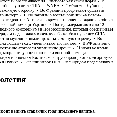
голетия
е любит выпить стаканчик горячительного напитка.