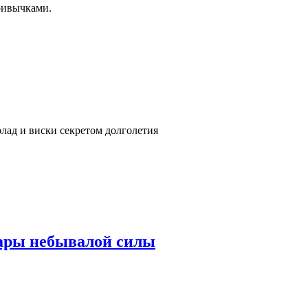
привычками.
лад и виски секретом долголетия
ары небывалой силы