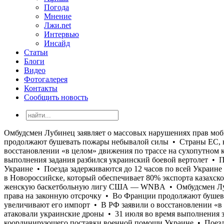
Погода
Мнение
Лжи.net
Интервью
Инсайд
Статьи
Блоги
Видео
Фотогалерея
Контакты
Сообщить новость
Омбудсмен Лубинец заявляет о массовых нарушениях прав мобилизованных в Береговском РТЦК на Закарпатье, где сотни мужчин лишали права на законную отсрочку • Во Франции продолжают бушевать пожары небывалой силы • Страны ЕС, несмотря на заявление об отказе от российского газа к следующему году, увеличивают его импорт • В РФ заявили о восстановлении «в целом» движения по трассе на сухопутном коридоре в Крым на захваченном России юге Украины, которую постоянно атаковали украинские дроны • 31 июля во время выполнения задания разбился украинский боевой вертолет • Пентагон отстранил от должности ключевого военного чиновника, координирующего поставки военной помощи Украине • Поезда задерживаются до 12 часов по всей Украине • США убедили Украину отказаться от ударов по нефтяным танкерам и объектам Каспийского трубопроводного консорциума в Новороссийске, который обеспечивает 80% экспорта казахской нефти • В Белграде проходит официальная встреча Зеленского и Вучича • Бывший игрок НБА Энес Фридом подал заявку в женскую баскетбольную лигу США — WNBA • Омбудсмен Лубинец заявляет о массовых нарушениях прав мобилизованных в Береговском РТЦК на Закарпатье, где сотни мужчин лишали права на законную отсрочку • Во Франции продолжают бушевать пожары небывалой силы • Страны ЕС, несмотря на заявление об отказе от российского газа к следующему году, увеличивают его импорт • В РФ заявили о восстановлении «в целом» движения по трассе на сухопутном коридоре в Крым на захваченном России юге Украины, которую постоянно атаковали украинские дроны • 31 июля во время выполнения задания разбился украинский боевой вертолет • Пентагон отстранил от должности ключевого военного чиновника, координирующего поставки военной помощи Украине • Поезда задерживаются до 12 часов по всей Украине • США убедили Украину отказаться от ударов по нефтяным танкерам и объектам Каспийского трубопроводного консорциума в Новороссийске, который обеспечивает 80% экспорта казахской нефти • В Белграде проходит официальная встреча Зеленского и Вучича • Бывший игрок НБА Энес Фридом подал заявку в женскую баскетбольную лигу США — WNBA • Омбудсмен Лубинец заявляет о массовых нарушениях прав мобилизованных в Береговском РТЦК на Закарпатье, где сотни мужчин лишали права на законную отсрочку • Во Франции продолжают бушевать пожары небывалой силы • Страны ЕС, несмотря на заявление об отказе от российского газа к следующему году, увеличивают его импорт • В РФ заявили о восстановлении «в целом» движения по трассе на сухопутном коридоре в Крым на захваченном России юге Украины, которую постоянно атаковали украинские дроны • 31 июля во время выполнения задания разбился украинский боевой вертолет • Пентагон отстранил от должности ключевого военного чиновника, координирующего поставки военной помощи Украине • Поезда задерживаются до 12 часов по всей Украине • США убедили Украину отказаться от ударов по нефтяным танкерам и объектам Каспийского трубопроводного консорциума в Новороссийске, который обеспечивает 80% экспорта казахской нефти • В Белграде проходит официальная встреча Зеленского и Вучича • Бывший игрок НБА Энес Фридом подал заявку в женскую баскетбольную лигу США — WNBA • Омбудсмен Лубинец заявляет о массовых нарушениях прав мобилизованных в Береговском РТЦК на Закарпатье, где сотни мужчин лишали права на законную отсрочку • Во Франции продолжают бушевать пожары небывалой силы • Страны ЕС, не