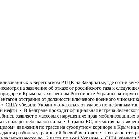
смотря на заявление об отказе от российского газа к следующему году, увеличивают его импорт • В РФ заявили о восстановлении «в целом» движения по трассе на сухопутном коридоре в Крым на захваченном России юге Украины, которую постоянно атаковали украинские дроны • 31 июля во время выполнения задания разбился украинский боевой вертолет • Пентагон отстранил от должности ключевого военного чиновника, координирующего поставки военной помощи Украине • Поезда задерживаются до 12 часов по всей Украине • США убедили Украину отказаться от ударов по нефтяным танкерам и объектам Каспийского трубопроводного консорциума в Новороссийске, который обеспечивает 80% экспорта казахской нефти • В Белграде проходит официальная встреча Зеленского и Вучича • Бывший игрок НБА Энес Фридом подал заявку в женскую баскетбольную лигу США — WNBA • Омбудсмен Лубинец заявляет о массовых нарушениях прав мобилизованных в Береговском РТЦК на Закарпатье, где сотни мужчин лишали права на законную отсрочку • Во Франции продолжают бушевать пожары небывалой силы • Страны ЕС, несмотря на заявление об отказе от российского газа к следующему году, увеличивают его импорт • В РФ заявили о восстановлении «в целом» движения по трассе на сухопутном коридоре в Крым на захваченном России юге Украины, которую постоянно атаковали украинские дроны • 31 июля во время выполнения задания разбился украинский боевой вертолет • Пентагон отстранил от должности ключевого военного чиновника, координирующего поставки военной помощи Украине • Поезда задерживаются до 12 часов по всей Украине • США убедили Украину отказаться от ударов по нефтяным танкерам и объектам Каспийского трубопроводного консорциума в Новороссийске, который обеспечивает 80% экспорта казахской нефти • В Белграде проходит официальная встреча Зеленского и Вучича • Бывший игрок НБА Энес Фридом подал заявку в женскую баскетбольную лигу США — WNBA • Омбудсмен Лубинец заявляет о массовых нарушениях прав мобилизованных в Береговском РТЦК на Закарпатье, где сотни мужчин лишали права на законную отсрочку • Во Франции продолжают бушевать пожары небывалой силы • Страны ЕС, несмотря на заявление об отказе от российского газа к следующему году, увеличивают его импорт • В РФ заявили о восстановлении «в целом» движения по трассе на сухопутном коридоре в Крым на захваченном России юге Украины, которую постоянно атаковали украинские дроны • 31 июля во время выполнения задания разбился украинский боевой вертолет • Пентагон отстранил от должности ключевого военного чиновника, координирующего поставки военной помощи Украине • Поезда задерживаются до 12 часов по всей Украине • США убедили Украину отказаться от ударов по нефтяным танкерам и объектам Каспийского трубопроводного консорциума в Новороссийске, который обеспечивает 80% экспорта казахской нефти • В Белграде проходит официальная встреча Зеленского и Вучича • Бывший игрок НБА Энес Фридом подал заявку в женскую баскетбольную лигу США — WNBA • Омбудсмен Лубинец заявляет о массовых нарушениях прав мобилизованных в Береговском РТЦК на Закарпатье, где сотни мужчин лишали права на законную отсрочку • Во Франции продолжают бушевать пожары небывалой силы • Страны ЕС, несмотря на заявление об отказе от российского газа к следующему году, увеличивают его импорт • В РФ заявили о восстановлении «в целом» движения по трассе на сухопутном коридоре в Крым на захваченном России юге Украины, которую постоянно атаковали украинские дроны • 31 июля во время выпол