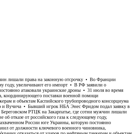
нения задания разбился украинский боевой вертолет • Пентагон отстранил от должности ключевого военного чиновника, координирующего поставки военной помощи Украине • Поезда задерживаются до 12 часов по всей Украине • США убедили Украину отказаться от ударов по нефтяным танкерам и объектам Каспийского трубопроводного консорциума в Новороссийске, который обеспечивает 80% экспорта казахской нефти • В Белграде проходит официальная встреча Зеленского и Вучича • Бывший игрок НБА Энес Фридом подал заявку в женскую баскетбольную лигу США — WNBA • Омбудсмен Лубинец заявляет о массовых нарушениях прав мобилизованных в Береговском РТЦК на Закарпатье, где сотни мужчин лишали права на законную отсрочку • Во Франции продолжают бушевать пожары небывалой силы • Страны ЕС, несмотря на заявление об отказе от российского газа к следующему году, увеличивают его импорт • В РФ заявили о восстановлении «в целом» движения по трассе на сухопутном коридоре в Крым на захваченном России юге Украины, которую постоянно атаковали украинские дроны • 31 июля во время выполнения задания разбился украинский боевой вертолет • Пентагон отстранил от должности ключевого военного чиновника, координирующего поставки военной помощи Украине • Поезда задерживаются до 12 часов по всей Украине • США убедили Украину отказаться от ударов по нефтяным танкерам и объектам Каспийского трубопроводного консорциума в Новороссийске, который обеспечивает 80% экспорта казахской нефти • В Белграде проходит официальная встреча Зеленского и Вучича • Бывший игрок НБА Энес Фридом подал заявку в женскую баскетбольную лигу США — WNBA • Омбудсмен Лубинец заявляет о массовых нарушениях прав мобилизованных в Береговском РТЦК на Закарпатье, где сотни мужчин лишали права на законную отсрочку • Во Франции продолжают бушевать пожары небывалой силы • Страны ЕС, несмотря на заявление об отказе от российского газа к следующему году, увеличивают его импорт • В РФ заявили о восстановлении «в целом» движения по трассе на сухопутном коридоре в Крым на захваченном России юге Украины, которую постоянно атаковали украинские дроны • 31 июля во время выполнения задания разбился украинский боевой вертолет • Пентагон отстранил от должности ключевого военного чиновника, координирующего поставки военной помощи Украине • Поезда задерживаются до 12 часов по всей Украине • США убедили Украину отказаться от ударов по нефтяным танкерам и объектам Каспийского трубопроводного консорциума в Новороссийске, который обеспечивает 80% экспорта казахской нефти • В Белграде проходит официальная встреча Зеленского и Вучича • Бывший игрок НБА Энес Фридом подал заявку в женскую баскетбольную лигу США — WNBA • Омбудсмен Лубинец заявляет о массовых нарушениях прав мобилизованных в Береговском РТЦК на Закарпатье, где сотни мужчин лишали права на законную отсрочку • Во Франции продолжают бушевать пожары небывалой силы • Страны ЕС, несмотря на заявление об отказе от российского газа к следующему году, увеличивают его импорт • В РФ заяви