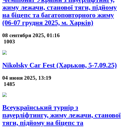
жиму лежачи, станової тяги, підйому
на біцепс та багатоповторного жиму
(06-07 грудня 2025, м. Харків)
08 сентября 2025, 01:16
1003
Nikolsky Car Fest (Харьков, 5-7.09.25)
04 июня 2025, 13:19
1485
Всеукраїнський турнір з
пауерліфтингу, жиму лежачи, станової
тяги, підйому на біцепс та