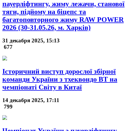
пауерліфтингу, жиму лежачи, станової
тяги, підйому на біцепс та
багатоповторного жиму RAW POWER
2026 (30-31.05.26, м. Харків)
31 декабря 2025, 15:13
677
Історичний виступ дорослої збірної
команди України з тхеквондо ВТ на
чемпіонаті Світу в Китаї
14 декабря 2025, 17:11
799
Чемпіонат України з пауерліфтингу,