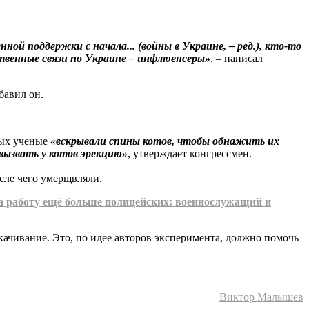
й поддержки с начала... (войны в Украине, – ред.), кто-то
твенные связи по Украине – инфлюенсеры»
, – написал
обавил он.
рых ученые
«вскрывали спины котов, чтобы обнажить их
вызвать у котов эрекцию»
, утверждает конгрессмен.
сле чего умерщвляли.
а работу ещё больше полицейских: военнослужащий и
качивание. Это, по идее авторов эксперимента, должно помочь
Виктор Малышев