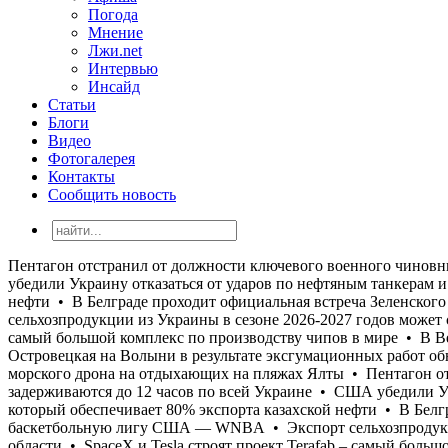
Погода
Мнение
Лжи.net
Интервью
Инсайд
Статьи
Блоги
Видео
Фотогалерея
Контакты
Сообщить новость
Пентагон отстранил от должности ключевого военного чиновника, координирующего поставки военной помощи Украине • Поезда задерживаются до 12 часов по всей Украине • США убедили Украину отказаться от ударов по нефтяным танкерам и объектам Каспийского трубопроводного консорциума в Новороссийске, который обеспечивает 80% экспорта казахской нефти • В Белграде проходит официальная встреча Зеленского и Вучича • Бывший игрок НБА Энес Фридом подал заявку в женскую баскетбольную лигу США — WNBA • Экспорт сельхозпродукции из Украины в сезоне 2026-2027 годов может сократиться более чем вдвое из-за российских ударов по портам Одесской области • SpaceX и Tesla строят проект Terafab – самый большой комплекс по производству чипов в мире • В Верховной Раде экс-министру обороны Федорову предлагают мобилизоваться • В бывших польских селах Островки и Воля-Островецкая на Волыни в результате эксгумационных работ обнаружены останки 55 жертв Волынской резни, в том числе 26 детей • ГУР, зачем-то, показали видео сегодняшней атаки морского дрона на отдыхающих на пляжах Ялты • Пентагон отстранил от должности ключевого военного чиновника, координирующего поставки военной помощи Украине • Поезда задерживаются до 12 часов по всей Украине • США убедили Украину отказаться от ударов по нефтяным танкерам и объектам Каспийского трубопроводного консорциума в Новороссийске, который обеспечивает 80% экспорта казахской нефти • В Белграде проходит официальная встреча Зеленского и Вучича • Бывший игрок НБА Энес Фридом подал заявку в женскую баскетбольную лигу США — WNBA • Экспорт сельхозпродукции из Украины в сезоне 2026-2027 годов может сократиться более чем вдвое из-за российских ударов по портам Одесской области • SpaceX и Tesla строят проект Terafab – самый большой комплекс по производству чипов в мире • В Верховной Раде экс-министру обороны Федорову предлагают мобилизоваться • В бывших польских селах Островки и Воля-Островецкая на Волыни в результате эксгумационных работ обнаружены останки 55 жертв Волынской резни, в том числе 26 детей • ГУР, зачем-то, показали видео сегодняшней атаки морского дрона на отдыхающих на пляжах Ялты • Пентагон отстранил от должности ключевого военного чиновника, координирующего поставки военной помощи Украине • Поезда задерживаются до 12 часов по всей Украине • США убедили Украину отказаться от ударов по нефтяным танкерам и объектам Каспийского трубопроводного консорциума в Новороссийске, который обеспечивает 80% экспорта казахской нефти • В Белграде проходит официальная встреча Зеленского и Вучича • Бывший игрок НБА Энес Фридом подал заявку в женскую баскетбольную лигу США — WNBA • Экспорт сельхозпродукции из Украины в сезоне 2026-2027 годов может сократиться более чем вдвое из-за российских ударов по портам Одесской области • SpaceX и Tesla строят проект Terafab – самый большой комплекс по производству чипов в мире • В Верховной Раде экс-министру обороны Федорову предлагают мобилизоваться • В бывших польских селах Островки и Воля-Островецкая на Волыни в результате эксгумационных работ обнаружены останки 55 жертв Волынской резни, в том числе 26 детей • ГУР, зачем-то, показали видео сегодняшней атаки морского дрона на отдыхающих на пляжах Ялты • Пентагон отстранил от должности ключевого военного чиновника, координирующего поставки военной помощи Украине • Поезда задерживаются до 12 часов по всей Украи