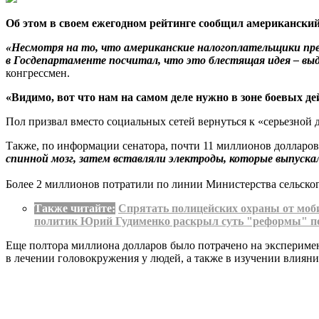
Об этом в своем ежегодном рейтинге сообщил американский 
«Несмотря на то, что американские налогоплательщики предо
в Госдепартаменте посчитал, что это блестящая идея – выд
конгрессмен.
«Видимо, вот что нам на самом деле нужно в зоне боевых де
Пол призвал вместо социальных сетей вернуться к «серьезной
Также, по информации сенатора, почти 11 миллионов долларо
спинной мозг, затем вставляли электроды, которые выпуска
Более 2 миллионов потратили по линии Министерства сельског
Также читайте:
Спрятать полицейских охраны от моб
политик Юрий Гудименко раскрыл суть "реформы" по
Еще полтора миллиона долларов было потрачено на эксперимент
в лечении головокружения у людей, а также в изучении влияния