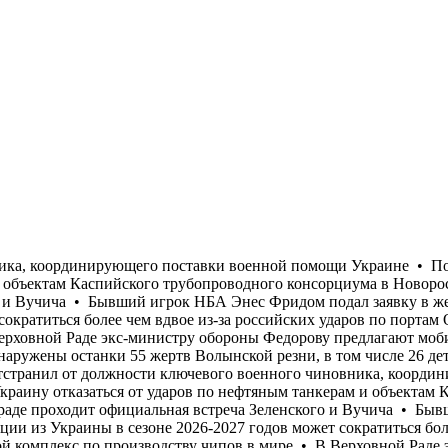
не • США убедили Украину отказаться от ударов по нефтяным танкерам и объектам Каспийского трубопроводного консорциума в Новороссийске, который обеспечивает 80% экспорта казахской нефти • В Белграде проходит официальная встреча Зеленского и Вучича • Бывший игрок НБА Энес Фридом подал заявку в женскую баскетбольную лигу США — WNBA • Экспорт сельхозпродукции из Украины в сезоне 2026-2027 годов может сократиться более чем вдвое из-за российских ударов по портам Одесской области • SpaceX и Tesla строят проект Terafab – самый большой комплекс по производству чипов в мире • В Верховной Раде экс-министру обороны Федорову предлагают мобилизоваться • В бывших польских селах Островки и Воля-Островецкая на Волыни в результате эксгумационных работ обнаружены останки 55 жертв Волынской резни, в том числе 26 детей • ГУР, зачем-то, показали видео сегодняшней атаки морского дрона на отдыхающих на пляжах Ялты • Пентагон отстранил от должности ключевого военного чиновника, координирующего поставки военной помощи Украине • Поезда задерживаются до 12 часов по всей Украине • США убедили Украину отказаться от ударов по нефтяным танкерам и объектам Каспийского трубопроводного консорциума в Новороссийске, который обеспечивает 80% экспорта казахской нефти • В Белграде проходит официальная встреча Зеленского и Вучича • Бывший игрок НБА Энес Фридом подал заявку в женскую баскетбольную лигу США — WNBA • Экспорт сельхозпродукции из Украины в сезоне 2026-2027 годов может сократиться более чем вдвое из-за российских ударов по портам Одесской области • SpaceX и Tesla строят проект Terafab – самый большой комплекс по производству чипов в мире • В Верховной Раде экс-министру обороны Федорову предлагают мобилизоваться • В бывших польских селах Островки и Воля-Островецкая на Волыни в результате эксгумационных работ обнаружены останки 55 жертв Волынской резни, в том числе 26 детей • ГУР, зачем-то, показали видео сегодняшней атаки морского дрона на отдыхающих на пляжах Ялты • Пентагон отстранил от должности ключевого военного чиновника, координирующего поставки военной помощи Украине • Поезда задерживаются до 12 часов по всей Украине • США убедили Украину отказаться от ударов по нефтяным танкерам и объектам Каспийского трубопроводного консорциума в Новороссийске, который обеспечивает 80% экспорта казахской нефти • В Белграде проходит официальная встреча Зеленского и Вучича • Бывший игрок НБА Энес Фридом подал заявку в женскую баскетбольную лигу США — WNBA • Экспорт сельхозпродукции из Украины в сезоне 2026-2027 годов может сократиться более чем вдвое из-за российских ударов по портам Одесской области • SpaceX и Tesla строят проект Terafab – самый большой комплекс по производству чипов в мире • В Верховной Раде экс-министру обороны Федорову предлагают мобилизоваться • В бывших польских селах Островки и Воля-Островецкая на Волыни в результате эксгумационных работ обнаружены останки 55 жертв Волынской резни, в том числе 26 детей • ГУР, зачем-то, показали видео сегодняшней атаки морского дрона на отдыхающих на пляжах Ялты • Пентагон отстранил от должности ключевого военного чиновника, координирующего поставки военной помощи Украине • Поезда задерживаются до 12 часов по всей Украине • США убедили Украину отказаться от ударов по нефтяным танкерам и объектам Каспийского трубопроводного консорциума в Новороссийске, который обеспечивает 80% экспорта казахской нефти • В Белграде проходит официальная 