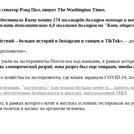
сенатор Рэнд Пол, пишет The Washington Times.
ставили Киеву почти 174 миллиарда долларов помощи и военно
елить дополнительно 4,8 миллиона долларов на "Киев, общес
йствий – больше историй в Instagram и танцев в TikTok»
, – д
 дипломатии».
в ушли на эксперименты Пентагона над кошками, в рамках кото
ли электрический разряд, пока разрез был еще открыт, чтобы 
о хозяйства на эксперименты, где кошек заражали COVID-19, по
илизации, "распилить" как можно больше денег и… нанять н
 обеспечению безопасности в школах, предложенной МВД
, в рамках которого котят в жестких условиях тестировали на у
 полетов в космос на организм человека.