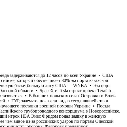
встреча Зеленского и Вучича • Бывший игрок НБА Энес Фридом подал заявку в женскую баскетбольную лигу США — WNBA • Экспорт сельхозпродукции из Украины в сезоне 2026-2027 годов может сократиться более чем вдвое из-за российских ударов по портам Одесской области • SpaceX и Tesla строят проект Terafab – самый большой комплекс по производству чипов в мире • В Верховной Раде экс-министру обороны Федорову предлагают мобилизоваться • В бывших польских селах Островки и Воля-Островецкая на Волыни в результате эксгумационных работ обнаружены останки 55 жертв Волынской резни, в том числе 26 детей • ГУР, зачем-то, показали видео сегодняшней атаки морского дрона на отдыхающих на пляжах Ялты • Пентагон отстранил от должности ключевого военного чиновника, координирующего поставки военной помощи Украине • Поезда задерживаются до 12 часов по всей Украине • США убедили Украину отказаться от ударов по нефтяным танкерам и объектам Каспийского трубопроводного консорциума в Новороссийске, который обеспечивает 80% экспорта казахской нефти • В Белграде проходит официальная встреча Зеленского и Вучича • Бывший игрок НБА Энес Фридом подал заявку в женскую баскетбольную лигу США — WNBA • Экспорт сельхозпродукции из Украины в сезоне 2026-2027 годов может сократиться более чем вдвое из-за российских ударов по портам Одесской области • SpaceX и Tesla строят проект Terafab – самый большой комплекс по производству чипов в мире • В Верховной Раде экс-министру обороны Федорову предлагают мобилизоваться • В бывших польских селах Островки и Воля-Островецкая на Волыни в результате эксгумационных работ обнаружены останки 55 жертв Волынской резни, в том числе 26 детей • ГУР, зачем-то, показали видео сегодняшней атаки морского дрона на отдыхающих на пляжах Ялты • Пентагон отстранил от должности ключевого военного чиновника, координирующего поставки военной помощи Украине • Поезда задерживаются до 12 часов по всей Украине • США убедили Украину отказаться от ударов по нефтяным танкерам и объектам Каспийского трубопроводного консорциума в Новороссийске, который обеспечивает 80% экспорта казахской нефти • В Белграде проходит официальная встреча Зеленского и Вучича • Бывший игрок НБА Энес Фридом подал заявку в женскую баскетбольную лигу США — WNBA • Экспорт сельхозпродукции из Украины в сезоне 2026-2027 годов может сократиться более чем вдвое из-за российских ударов по портам Одесской области • SpaceX и Tesla строят проект Terafab – самый большой комплекс по производству чипов в мире • В Верховной Раде экс-министру обороны Федорову предлагают мобилизоваться • В бывших польских селах Островки и Воля-Островецкая на Волыни в результате эксгумационных работ обнаружены останки 55 жертв Волынской резни, в том числе 26 детей • ГУР, зачем-то, показали видео сегодняшней атаки морского дрона на отдыхающих на пляжах Ялты • Пентагон отстранил от должности ключевого военного чиновника, координирующего поставки военной помощи Украине • Поезда задерживаются до 12 часов по всей Украине • США убедили Украину отказаться от ударов по нефтяным танкерам и объе