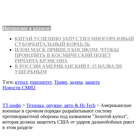
Интересное в разделе:
КИТАЙ УСПЕШНО ЗАПУСТИЛ МНОГОРАЗОВЫЙ
СУБОРБИТАЛЬНЫЙ КОРАБЛЬ
ИЛОН МАСК ПРИШЕЛ БОСИКОМ, ЧТОБЫ
ПРОВОДИТЬ В КОСМИЧЕСКИЙ ПОЛЕТ
РИЧАРДА БРЭНСОНА
В РОССИИ АМЕРИКАНСКИЙ F-35 НАЗВАЛИ
УЩЕРБНЫМ
Тэги:
купол
,
приоритет
,
Трамп
,
задача
,
защита
Новости СМИ2
ТТ-инфо
>
Техника, оружие, авто & Hi-Tech
>
Американские
военные в срочном порядке разрабатывают систему
противоракетной обороны под названием "Золотой купол",
которая должна защитить США от ударов дальнобойных ракет
в этом разделе