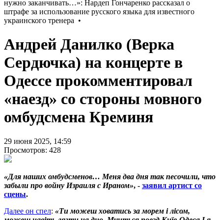
Андрей Данилко (Верка
Сердючка) на концерте в
Одессе прокомментировал
«наезд» со стороны мовного
омбудсмена Креминя
29 июня 2025, 14:59
Просмотров: 428
«Для наших омбудсменов… Меня два дня так песочили, что
забыли про войну Израиля с Ираном»
, -
заявил артист со
сцены
.
Далее он спел
:
«Ти можеш ховатись за морем і лісом,
можеш навіть лягти на дно. Мчиться поезд Київ-Одеса І я