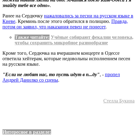
знайду тебе все одно»
.
Ранее на Сердючку
нажаловались за песни на русском языке в
Киеве
. Креминь после этого обратился в полицию.
Правда,
потом он заявил, что наказания певец не понесет
.
Также читайте:
Учёные собирают фекалии человека,
чтобы сохранить микробное разнообразие
Кроме того, Сердючка на вчерашнем концерте в Одессе
ответила хейтерам, которые недовольны исполнением песен
на русском языке.
"Если не любят нас, то пусть идут в п...ду"
, -
пропел
Андрей Данилко со сцены
.
Стелла Букина
Интересное в разделе: