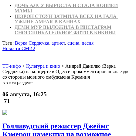
ДОЧЬ АЛСУ ВЫРОСЛА И СТАЛА КОПИЕЙ
МАМЫ
ШЭРОН СТОУН ЗАТМИЛА ВСЕХ НА ГАЛА-
УЖИНЕ AMFAR В КАННАХ
ДЕМИ МУР ВЫЛОЖИЛА В ИНСТАГРАМ
СНОГСШИБАТЕЛЬНОЕ ФОТО В БИКИНИ
Тэги:
Верка Сердючка
,
артист
,
сцена
,
песня
Новости СМИ2
ТТ-инфо
>
Культура и кино
>
Андрей Данилко (Верка
Сердючка) на концерте в Одессе прокомментировал «наезд»
со стороны мовного омбудсмена Креминя
в этом разделе
06 августа, 16:25
71
Голливудский режиссер Джеймс
Кэмерон намекнул на возможное