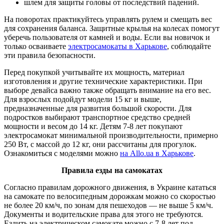
шлем для защиты головы от последствий падений.
На поворотах практикуйтесь управлять рулем и смещать вес
для сохранения баланса. Защитные крылья на колесах помогут
уберечь пользователя от камней и воды. Если вы новичок и
только осваиваете
электросамокаты в Харькове
, соблюдайте
эти правила безопасности.
Перед покупкой учитывайте их мощность, материал
изготовления и другие технические характеристики. При
выборе девайса важно также обращать внимание на его вес.
Для взрослых подойдут модели 15 кг и выше,
предназначенные для развития большой скорости. Для
подростков выбирают транспортное средство средней
мощности и весом до 14 кг. Детям 7-8 лет покупают
электросамокат минимальной производительности, примерно
250 Вт, с массой до 12 кг, они рассчитаны для прогулок.
Ознакомиться с моделями можно
на Allo.ua в Харькове
.
Правила езды на самокатах
Согласно правилам дорожного движения, в Украине кататься
на самокате по велосипедным дорожкам можно со скоростью
не более 20 км/ч, по зонам для пешеходов ― не выше 5 км/ч.
Документы и водительские права для этого не требуются.
Ездить на электрическом самокате можно с 7-8 лет под