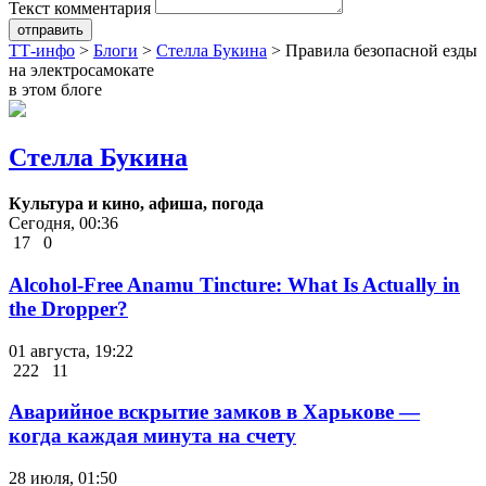
Текст комментария
отправить
ТТ-инфо
>
Блоги
>
Стелла Букина
>
Правила безопасной езды
на электросамокате
в этом блоге
Стелла Букина
Культура и кино, афиша, погода
Сегодня, 00:36
17
0
Alcohol-Free Anamu Tincture: What Is Actually in
the Dropper?
01 августа, 19:22
222
11
Аварийное вскрытие замков в Харькове —
когда каждая минута на счету
28 июля, 01:50