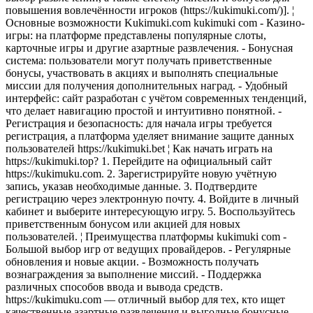
повышения вовлечённости игроков (https://kukimuki.com/)]. ¦
Основные возможности Kukimuki.com kukimuki com - Казино-
игры: на платформе представлены популярные слоты,
карточные игры и другие азартные развлечения. - Бонусная
система: пользователи могут получать приветственные
бонусы, участвовать в акциях и выполнять специальные
миссии для получения дополнительных наград. - Удобный
интерфейс: сайт разработан с учётом современных тенденций,
что делает навигацию простой и интуитивно понятной. -
Регистрация и безопасность: для начала игры требуется
регистрация, а платформа уделяет внимание защите данных
пользователей https://kukimuki.bet ¦ Как начать играть на
https://kukimuki.top? 1. Перейдите на официальный сайт
https://kukimuku.com. 2. Зарегистрируйте новую учётную
запись, указав необходимые данные. 3. Подтвердите
регистрацию через электронную почту. 4. Войдите в личный
кабинет и выберите интересующую игру. 5. Воспользуйтесь
приветственным бонусом или акцией для новых
пользователей. ¦ Преимущества платформы kukimuki com -
Большой выбор игр от ведущих провайдеров. - Регулярные
обновления и новые акции. - Возможность получать
вознаграждения за выполнение миссий. - Поддержка
различных способов ввода и вывода средств.
https://kukimuku.com — отличный выбор для тех, кто ищет
качественные азартные развлечения и выгодные бонусные