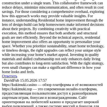
construction under a single team. This collaborative framework can
reduce delays, minimize miscommunication, and often result in cost
savings. For those considering a comprehensive overhaul, exploring
how this approach works may provide valuable insights. For
instance, understanding Residential home improvement through the
lens of design-build can help homeowners make informed decisions
about their projects. By combining creativity with practical
execution, this method ensures that both aesthetic and structural
goals are met efficiently. Beyond the technical aspects, residential
home improvement also offers an opportunity to personalize your
space. Whether you prioritize sustainability, smart home technology,
or timeless design, the right upgrades can reflect your unique style
while increasing your home’s market appeal. Investing in quality
materials and skilled craftsmanship not only enhances daily living
but also contributes to long-term satisfaction. With the right strategy,
even small changes can make a significant difference in how your
home looks and feels.
Ответить
DavidFub
15.05.2026 17:57
https://kukimuki.casino — обзор платформы и её возможностей
https://kukimuki.top — это современная онлайн-платформа,
предоставляющая пользователям доступ к разнообразным
азартным играм, бонусам и вознаграждениям. Сайт
ориентирован на любителей казино и предлагает широкий
выбор развлечений, а также систему миссий и бонусов для