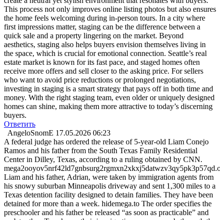
create a neutral yet stylish environment that resonates with buyers.
This process not only improves online listing photos but also ensures
the home feels welcoming during in-person tours. In a city where
first impressions matter, staging can be the difference between a
quick sale and a property lingering on the market. Beyond
aesthetics, staging also helps buyers envision themselves living in
the space, which is crucial for emotional connection. Seattle’s real
estate market is known for its fast pace, and staged homes often
receive more offers and sell closer to the asking price. For sellers
who want to avoid price reductions or prolonged negotiations,
investing in staging is a smart strategy that pays off in both time and
money. With the right staging team, even older or uniquely designed
homes can shine, making them more attractive to today’s discerning
buyers.
Ответить
AngeloSnomE
17.05.2026 06:23
A federal judge has ordered the release of 5-year-old Liam Conejo
Ramos and his father from the South Texas Family Residential
Center in Dilley, Texas, according to a ruling obtained by CNN.
mega2ooyov5nrf42ld7gnbsurg2rgmxn2xkxj5datwzv3qy5pk3p57qd.o
Liam and his father, Adrian, were taken by immigration agents from
his snowy suburban Minneapolis driveway and sent 1,300 miles to a
Texas detention facility designed to detain families. They have been
detained for more than a week. hidemega.to The order specifies the
preschooler and his father be released “as soon as practicable” and