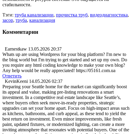
стабильности.
Тэги:
труба канализации
,
прочистка труб
,
видеодиагностика
,
засор
,
труба
,
канализация
Комментарии
Earnestkaw
13.05.2026 20:37
Whats up are using Wordpress for your blog platform? I'm new to
the blog world but I'm trying to get started and set up my own. Do
you require any html coding knowledge to make your own blog?
Any help would be really appreciated! https://05161.com.ua
Ответить
KevinKeeni
14.05.2026 02:37
Preparing your Seattle home for the market can significantly boost
its appeal and value, making pre-listing renovations a smart
investment. In a competitive real estate landscape like Seattle’s,
where buyers often seek move-in-ready properties, strategic
upgrades can set your home apart. Focus on high-impact areas such
as kitchens, bathrooms, and curb appeal, as these tend to yield the
best return on investment. Even minor improvements, like fresh
paint, updated fixtures, or modernized lighting, can create a more
inviting atmosphere that resonates with potential buyers. One of the