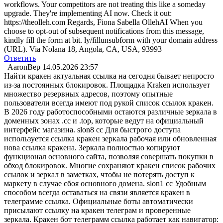
workflows. Your competitors are not treating this like a someday
upgrade. They're implementing AI now. Check it out:
https://theolleh.com Regards, Fiona Sabella OllehAI When you
choose to opt-out of subsequent notifications from this message,
kindly fill the form at bit. ly/fillunsubform with your domain address
(URL). Via Nolana 18, Angola, CA, USA, 93993
Ответить
AaronBep
14.05.2026 23:57
Найти кракен актуальная ссылка на сегодня бывает непросто
из-за постоянных блокировок. Площадка Kraken использует
множество резервных адресов, поэтому опытные
пользователи всегда имеют под рукой список ссылок кракен.
В 2026 году работоспособными остаются различные зеркала в
доменных зонах .cc и .top, которые ведут на официальный
интерфейс магазина. slon8 cc Для быстрого доступа
используется ссылка кракен зеркала рабочая или обновленная
нова ссылка кракена. Зеркала полностью копируют
функционал основного сайта, позволяя совершать покупки в
обход блокировок. Многие сохраняют кракен список рабочих
ссылок и зеркал в заметках, чтобы не потерять доступ к
маркету в случае сбоя основного домена. slon1 cc Удобным
способом всегда оставаться на связи является кракен в
телеграмме ссылка. Официальные боты автоматически
присылают ссылку на кракен телеграм и проверенные
зеркала. Кракен бот телеграмм ссылка работает как навигатор: