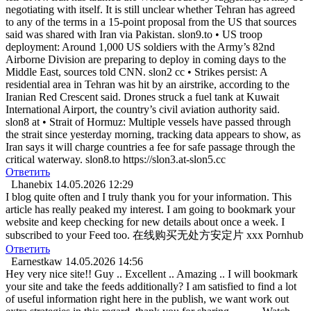
negotiating with itself. It is still unclear whether Tehran has agreed
to any of the terms in a 15-point proposal from the US that sources
said was shared with Iran via Pakistan. slon9.to • US troop
deployment: Around 1,000 US soldiers with the Army’s 82nd
Airborne Division are preparing to deploy in coming days to the
Middle East, sources told CNN. slon2 cc • Strikes persist: A
residential area in Tehran was hit by an airstrike, according to the
Iranian Red Crescent said. Drones struck a fuel tank at Kuwait
International Airport, the country’s civil aviation authority said.
slon8 at • Strait of Hormuz: Multiple vessels have passed through
the strait since yesterday morning, tracking data appears to show, as
Iran says it will charge countries a fee for safe passage through the
critical waterway. slon8.to https://slon3.at-slon5.cc
Ответить
Lhanebix
14.05.2026 12:29
I blog quite often and I truly thank you for your information. This
article has really peaked my interest. I am going to bookmark your
website and keep checking for new details about once a week. I
subscribed to your Feed too. 在线购买无处方安定片 xxx Pornhub
Ответить
Earnestkaw
14.05.2026 14:56
Hey very nice site!! Guy .. Excellent .. Amazing .. I will bookmark
your site and take the feeds additionally? I am satisfied to find a lot
of useful information right here in the publish, we want work out