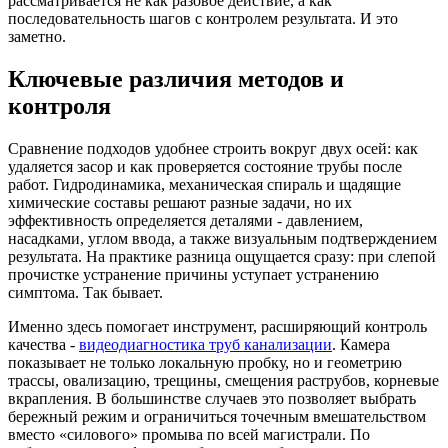
рассматривается не как разовое действие, а как
последовательность шагов с контролем результата. И это
заметно.
Ключевые различия методов и
контроля
Сравнение подходов удобнее строить вокруг двух осей: как
удаляется засор и как проверяется состояние трубы после
работ. Гидродинамика, механическая спираль и щадящие
химические составы решают разные задачи, но их
эффективность определяется деталями - давлением,
насадками, углом ввода, а также визуальным подтверждением
результата. На практике разница ощущается сразу: при слепой
прочистке устранение причины уступает устранению
симптома. Так бывает.
Именно здесь помогает инструмент, расширяющий контроль
качества -
видеодиагностика труб канализации
. Камера
показывает не только локальную пробку, но и геометрию
трассы, овализацию, трещины, смещения раструбов, корневые
вкрапления. В большинстве случаев это позволяет выбрать
бережный режим и ограничиться точечным вмешательством
вместо «силового» промыва по всей магистрали. По