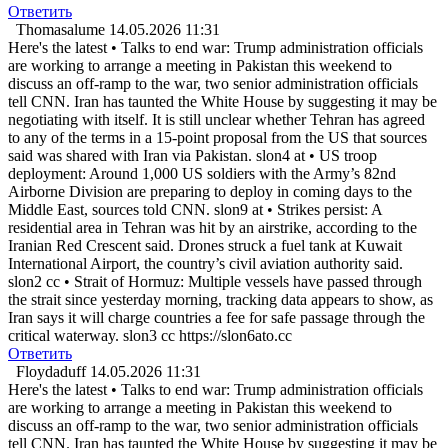
Ответить
Thomasalume
14.05.2026 11:31
Here's the latest • Talks to end war: Trump administration officials
are working to arrange a meeting in Pakistan this weekend to
discuss an off-ramp to the war, two senior administration officials
tell CNN. Iran has taunted the White House by suggesting it may be
negotiating with itself. It is still unclear whether Tehran has agreed
to any of the terms in a 15-point proposal from the US that sources
said was shared with Iran via Pakistan. slon4 at • US troop
deployment: Around 1,000 US soldiers with the Army’s 82nd
Airborne Division are preparing to deploy in coming days to the
Middle East, sources told CNN. slon9 at • Strikes persist: A
residential area in Tehran was hit by an airstrike, according to the
Iranian Red Crescent said. Drones struck a fuel tank at Kuwait
International Airport, the country’s civil aviation authority said.
slon2 cc • Strait of Hormuz: Multiple vessels have passed through
the strait since yesterday morning, tracking data appears to show, as
Iran says it will charge countries a fee for safe passage through the
critical waterway. slon3 cc https://slon6ato.cc
Ответить
Floydaduff
14.05.2026 11:31
Here's the latest • Talks to end war: Trump administration officials
are working to arrange a meeting in Pakistan this weekend to
discuss an off-ramp to the war, two senior administration officials
tell CNN. Iran has taunted the White House by suggesting it may be