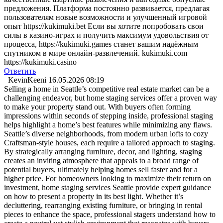
предложения. Платформа постоянно развивается, предлагая
пользователям новые возможности и улучшенный игровой
опыт https://kukimuki.bet Если вы хотите попробовать свои
силы в казино-играх и получить максимум удовольствия от
процесса, https://kukimuki.games станет вашим надёжным
спутником в мире онлайн-развлечений. kukimuki.com
https://kukimuki.casino
Ответить
KevinKeeni
16.05.2026 08:19
Selling a home in Seattle’s competitive real estate market can be a
challenging endeavor, but home staging services offer a proven way
to make your property stand out. With buyers often forming
impressions within seconds of stepping inside, professional staging
helps highlight a home’s best features while minimizing any flaws.
Seattle’s diverse neighborhoods, from modern urban lofts to cozy
Craftsman-style houses, each require a tailored approach to staging.
By strategically arranging furniture, decor, and lighting, staging
creates an inviting atmosphere that appeals to a broad range of
potential buyers, ultimately helping homes sell faster and for a
higher price. For homeowners looking to maximize their return on
investment, home staging services Seattle provide expert guidance
on how to present a property in its best light. Whether it’s
decluttering, rearranging existing furniture, or bringing in rental
pieces to enhance the space, professional stagers understand how to