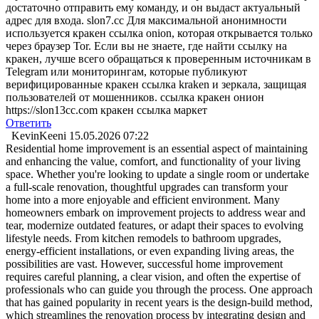
достаточно отправить ему команду, и он выдаст актуальный
адрес для входа. slon7.cc Для максимальной анонимности
используется кракен ссылка onion, которая открывается только
через браузер Tor. Если вы не знаете, где найти ссылку на
кракен, лучше всего обращаться к проверенным источникам в
Telegram или мониторингам, которые публикуют
верифицированные кракен ссылка kraken и зеркала, защищая
пользователей от мошенников. ссылка кракен онион
https://slon13cc.com кракен ссылка маркет
Ответить
KevinKeeni
15.05.2026 07:22
Residential home improvement is an essential aspect of maintaining
and enhancing the value, comfort, and functionality of your living
space. Whether you're looking to update a single room or undertake
a full-scale renovation, thoughtful upgrades can transform your
home into a more enjoyable and efficient environment. Many
homeowners embark on improvement projects to address wear and
tear, modernize outdated features, or adapt their spaces to evolving
lifestyle needs. From kitchen remodels to bathroom upgrades,
energy-efficient installations, or even expanding living areas, the
possibilities are vast. However, successful home improvement
requires careful planning, a clear vision, and often the expertise of
professionals who can guide you through the process. One approach
that has gained popularity in recent years is the design-build method,
which streamlines the renovation process by integrating design and