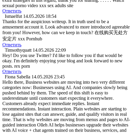
extra strategies in this regard, thank you for sharing. . . . . . Watch
sexual porno video xxx sex adults site
Ответить
Ismaelfut
14.05.2026 18:54
Thanks for the auspicious writeup. It in truth used to be a
amusement account it. Look advanced to more introduced agreeable
from you! However, how can we keep in touch? 在线购买无处方
安定片 xxx Pornhub
Ответить
Timsothyquatt
14.05.2026 22:09
Hey! Do you use Twitter? I'd like to follow you if that would be
okay. I'm definitely enjoying your blog and look forward to new
posts. rex porn
Ответить
Fiona Sabella
14.05.2026 23:45
Hello there, Business websites are moving into two very different
categories now: Businesses using AI. And companies slowly being
pushed behind by them. The speed of this shift is easy to
underestimate until customers start expecting it everywhere.
Customers already expect immediate replies. Instant
recommendations. Instant interaction. Plain websites are starting to
lose against sites that can answer, guide, and qualify visitors in real
time. That is why websites are moving from menus and pages to AI-
guided interaction Olleh AI helps businesses upgrade their websites
with AI voice + chat agents trained on their business, services, and