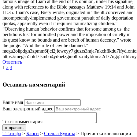
famous image of Liam at the end of his opinion, under his signature,
along with references to the Bible passages Matthew 19:14 and John
11:35. Liam’s case, Biery wrote, originated in “the ill-conceived and
incompetently-implemented government pursuit of daily deportation
quotas, apparently even if it requires traumatizing children.”
“Observing human behavior confirms that for some among us, the
perfidious lust for unbridled power and the imposition of cruelty in
its quest know no bounds and are bereft of human decency,” wrote
the judge. “And the rule of law be damned.”
mega2olipdgn3zpmm6fjcl2jfeweyy7gjuzrs3mja7nkchflkdu7lfyd.onio
https://mega555kf7lsmb54yd6etzginolhxxi4ytdoma2rf77ngq55fhfcnyi
Ответить
1
2
3
Оставить комментарий
Ваше имя
Ваш электронный адрес
Текст комментария
отправить
ТТ-инфо
>
Блоги
>
Стелла Букина
>
Прочистка канализации