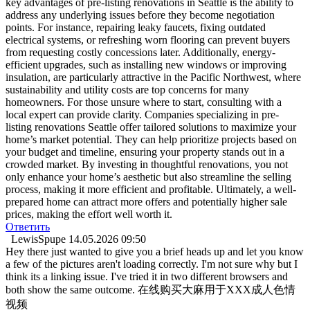
key advantages of pre-listing renovations in Seattle is the ability to
address any underlying issues before they become negotiation
points. For instance, repairing leaky faucets, fixing outdated
electrical systems, or refreshing worn flooring can prevent buyers
from requesting costly concessions later. Additionally, energy-
efficient upgrades, such as installing new windows or improving
insulation, are particularly attractive in the Pacific Northwest, where
sustainability and utility costs are top concerns for many
homeowners. For those unsure where to start, consulting with a
local expert can provide clarity. Companies specializing in pre-
listing renovations Seattle offer tailored solutions to maximize your
home’s market potential. They can help prioritize projects based on
your budget and timeline, ensuring your property stands out in a
crowded market. By investing in thoughtful renovations, you not
only enhance your home’s aesthetic but also streamline the selling
process, making it more efficient and profitable. Ultimately, a well-
prepared home can attract more offers and potentially higher sale
prices, making the effort well worth it.
Ответить
LewisSpupe
14.05.2026 09:50
Hey there just wanted to give you a brief heads up and let you know
a few of the pictures aren't loading correctly. I'm not sure why but I
think its a linking issue. I've tried it in two different browsers and
both show the same outcome. 在线购买大麻用于XXX成人色情
视频