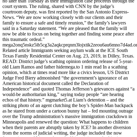
no later than Tuesday as their immigration case proceeds through the
court system. The ruling, shared with CNN by the judge’s
courtroom deputy, was first reported by the San Antonio Express-
News. “We are now working closely with our clients and their
family to ensure a safe and timely reunion,” the family’s lawyers
said in a Saturday statement. “We are pleased that the family will
now be able to focus on being together and finding some peace after
this traumatic ordeal.”
mega2onq5nskz5ib5cg3a2aqkcprqnm3lojxtik2zeou6au6mno7d4ad.o
Related article Immigrants seeking asylum walk at the ICE South
Texas Family Residential Center on Aug. 23, 2019, in Dilley, Texas.
READ: District judge’s scathing opinion ordering release of 5-year-
old Liam Ramos and father hidemega.to 1 min read In a scathing
opinion, which at times read more like a civics lesson, US District
Judge Fred Biery admonished “the government’s ignorance of an
American historical document called the Declaration of
Independence” and quoted Thomas Jefferson’s grievances against “a
would-be authoritarian king,” saying today people “are hearing
echos of that history.” mgmarket5.at Liam’s detention – and the
striking photo of an agent clutching the boy’s Spider-Man backpack
as he stared from under a cartoon bunny hat – fed mounting outrage
over the Trump administration’s massive immigration crackdown in
Minneapolis and renewed the question: What happens to children
when their parents are abruptly taken by ICE? In another diversion
from the norms of judicial writing, the judge included the now