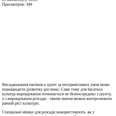
Просмотров: 349
Висаджування насіння в ґрунт за несприятливих умов може
перешкодити розвитку рослини. Саме тому для багатьох
культур вирощування починається не безпосередньо з ґрунту,
а з вирощування розсади - таким чином можна контролювати
ранній ріст культури.
Спеціальні мішки для розсади використовують як у