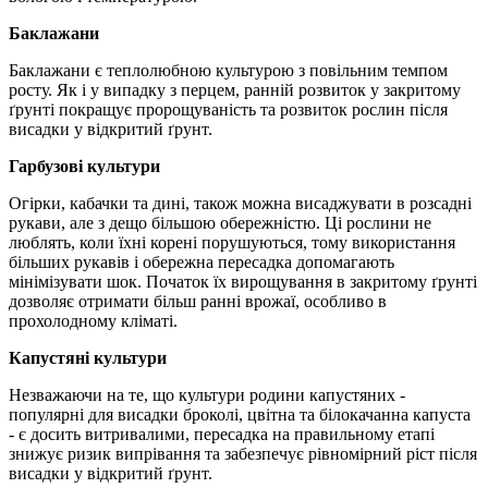
Баклажани
Баклажани є теплолюбною культурою з повільним темпом
росту. Як і у випадку з перцем, ранній розвиток у закритому
ґрунті покращує пророщуваність та розвиток рослин після
висадки у відкритий ґрунт.
Гарбузові культури
Огірки, кабачки та дині, також можна висаджувати в розсадні
рукави, але з дещо більшою обережністю. Ці рослини не
люблять, коли їхні корені порушуються, тому використання
більших рукавів і обережна пересадка допомагають
мінімізувати шок. Початок їх вирощування в закритому ґрунті
дозволяє отримати більш ранні врожаї, особливо в
прохолодному кліматі.
Капустяні культури
Незважаючи на те, що культури родини капустяних -
популярні для висадки броколі, цвітна та білокачанна капуста
- є досить витривалими, пересадка на правильному етапі
знижує ризик випрівання та забезпечує рівномірний ріст після
висадки у відкритий ґрунт.