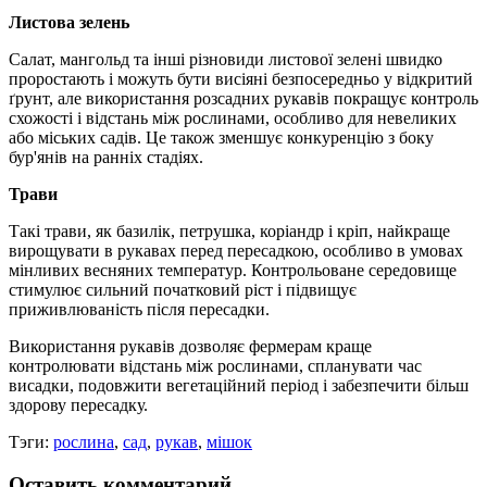
Листова зелень
Салат, мангольд та інші різновиди листової зелені швидко
проростають і можуть бути висіяні безпосередньо у відкритий
ґрунт, але використання розсадних рукавів покращує контроль
схожості і відстань між рослинами, особливо для невеликих
або міських садів. Це також зменшує конкуренцію з боку
бур'янів на ранніх стадіях.
Трави
Такі трави, як базилік, петрушка, коріандр і кріп, найкраще
вирощувати в рукавах перед пересадкою, особливо в умовах
мінливих весняних температур. Контрольоване середовище
стимулює сильний початковий ріст і підвищує
приживлюваність після пересадки.
Використання рукавів дозволяє фермерам краще
контролювати відстань між рослинами, спланувати час
висадки, подовжити вегетаційний період і забезпечити більш
здорову пересадку.
Тэги:
рослина
,
сад
,
рукав
,
мішок
Оставить комментарий