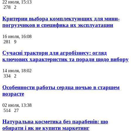
22 июля, 15:13
278
2
Критерии выбора комплектующих для мини-
погрузчиков и специфика их эксплуатации
16 июля, 16:08
281
9
Сучасні трактори для агробізнесу: огляд
ключових характеристик та поради щодо вибору
14 июля, 18:02
334
2
Особенности работы сердца ночью в старшем
возрасте
02 июля, 13:38
514
27
Натуральна косметика без парабенів: що
обирати і як не купити маркетинг