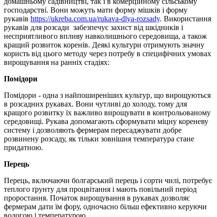
домашньому садівництві, так і в комерційному сільському
господарстві. Вони можуть мати форму мішків і форму
рукавів
https://ukreba.com.ua/rukava-dlya-rozsady
. Використання
рукавів для розсади забезпечує захист від шкідників і
несприятливого впливу навколишнього середовища, а також
кращий розвиток коренів. Деякі культури отримують значну
користь від цього методу через потребу в специфічних умовах
вирощування на ранніх стадіях:
Помідори
Помідори - одна з найпоширеніших культур, що вирощуються
в розсадних рукавах. Вони чутливі до холоду, тому для
кращого розвитку їх важливо вирощувати в контрольованому
середовищі. Рукава допомагають сформувати міцну кореневу
систему і дозволяють фермерам пересаджувати добре
розвинену розсаду, як тільки зовнішня температура стане
придатною.
Перець
Перець, включаючи болгарський перець і сорти чилі, потребує
теплого ґрунту для процвітання і мають повільний період
проростання. Початок вирощування в рукавах дозволяє
фермерам дати їм фору, одночасно більш ефективно керуючи
вологою і температурою.