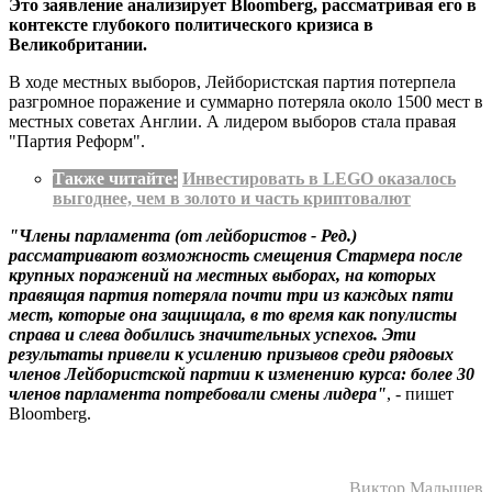
Это заявление анализирует Bloomberg, рассматривая его в
контексте глубокого политического кризиса в
Великобритании.
В ходе местных выборов, Лейбористская партия потерпела
разгромное поражение и суммарно потеряла около 1500 мест в
местных советах Англии. А лидером выборов стала правая
"Партия Реформ".
Также читайте:
Инвестировать в LEGO оказалось
выгоднее, чем в золото и часть криптовалют
"Члены парламента (от лейбористов - Ред.)
рассматривают возможность смещения Стармера после
крупных поражений на местных выборах, на которых
правящая партия потеряла почти три из каждых пяти
мест, которые она защищала, в то время как популисты
справа и слева добились значительных успехов. Эти
результаты привели к усилению призывов среди рядовых
членов Лейбористской партии к изменению курса: более 30
членов парламента потребовали смены лидера"
, - пишет
Bloomberg.
Виктор Малышев