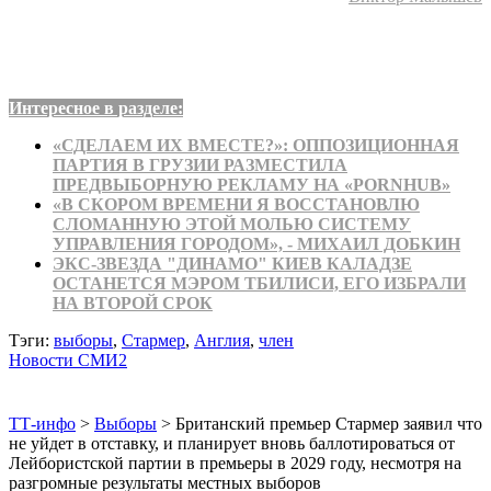
Интересное в разделе:
«СДЕЛАЕМ ИХ ВМЕСТЕ?»: ОППОЗИЦИОННАЯ
ПАРТИЯ В ГРУЗИИ РАЗМЕСТИЛА
ПРЕДВЫБОРНУЮ РЕКЛАМУ НА «PORNHUB»
«В СКОРОМ ВРЕМЕНИ Я ВОССТАНОВЛЮ
СЛОМАННУЮ ЭТОЙ МОЛЬЮ СИСТЕМУ
УПРАВЛЕНИЯ ГОРОДОМ», - МИХАИЛ ДОБКИН
ЭКС-ЗВЕЗДА "ДИНАМО" КИЕВ КАЛАДЗЕ
ОСТАНЕТСЯ МЭРОМ ТБИЛИСИ, ЕГО ИЗБРАЛИ
НА ВТОРОЙ СРОК
Тэги:
выборы
,
Стармер
,
Англия
,
член
Новости СМИ2
ТТ-инфо
>
Выборы
>
Британский премьер Стармер заявил что
не уйдет в отставку, и планирует вновь баллотироваться от
Лейбористской партии в премьеры в 2029 году, несмотря на
разгромные результаты местных выборов