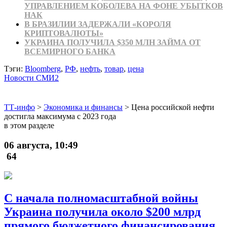
УПРАВЛЕНИЕМ КОБОЛЕВА НА ФОНЕ УБЫТКОВ
НАК
В БРАЗИЛИИ ЗАДЕРЖАЛИ «КОРОЛЯ
КРИПТОВАЛЮТЫ»
УКРАИНА ПОЛУЧИЛА $350 МЛН ЗАЙМА ОТ
ВСЕМИРНОГО БАНКА
Тэги:
Bloomberg
,
РФ
,
нефть
,
товар
,
цена
Новости СМИ2
ТТ-инфо
>
Экономика и финансы
>
Цена российской нефти
достигла максимума с 2023 года
в этом разделе
06 августа, 10:49
64
С начала полномасштабной войны
Украина получила около $200 млрд
прямого бюджетного финансирования