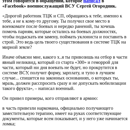
этом говорится в обращении, которое
написал
в
«Facebook» военнослужащий ВСУ Сергей Огородник.
«Дорогой работник ТЦК и СП, обращаюсь к тебе, именно к
тебе, а не к кому-то другому. Ты получил свое место в
военкомате после боевых и нередко ранений, ты хочешь
помочь парням, которые остались на боевых должностях,
чтобы подыскать им замену, поймать уклониста и поставить в
строй. Это ведь цель твоего существования в системе ТЦК на
мирной земле?
Иначе объясни мне, какого х..я ты привозишь на отбор в части
явный неликвид, который со старта «300» и геморрой для
части, который ни дня воевать не будет, но прокрутится в
системе ВСУ, получит форму, зарплату, и тупо в лучшем
случае... спишется на законных основаниях, о которых ты,
мразь, должен расспросить сразу и не допускать мобилизации
такого фрукта», – написал военный.
Он привел примеры, кого отправляют в армию:
в часть привезли наркомана, официально получающего
заместительную терапию, имеет на руках соответствующие
документы, которые всем показывает, и у него уже начинается
ломка;