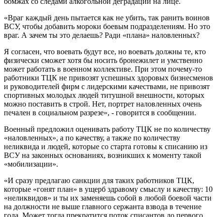
бомжах со следами алкогольной деградации на лице.
«Враг каждый день пытается как не убить, так ранить воинов
ВСУ, чтобы добавить мороки боевым подразделениям. Но это
враг. А зачем ты это делаешь? Ради «плана» наловленных?
Я согласен, что воевать будут все, но воевать должны те, кто
физически сможет хотя бы носить бронежилет и умственно
может работать в военном коллективе. При этом почему-то
работники ТЦК не привозят успешных здоровых бизнесменов
и руководителей фирм с лидерскими качествами, не привозят
спортивных молодых людей титушной внешности, которых
можно поставить в строй. Нет, портрет наловленных очень
печален в социальном разрезе», - говорится в сообщении.
Военный предложил оценивать работу ТЦК не по количеству
«наловленных», а по качеству, а также по количеству
неликвида и людей, которые со старта готовы к списанию из
ВСУ на законных основаниях, возникших к моменту такой
«мобилизации».
«И сразу предлагаю санкции для таких работников ТЦК,
которые «гонят план» в ущерб здравому смыслу и качеству: 10
«неликвидов» и ты их заменяешь собой в любой боевой части
на должности не выше главного сержанта взвода в течение
года. Может тогда прекратится поток списантов до первого