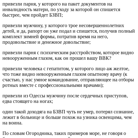
привезли парня, у которого на пакет документов на
инвалидность матери, по уходу за которой он спишется
быстрее, чем пройдет БЗВП;
привезли мужчину, у которого трое несовершеннолетних
детей, и да, рапорт он уже подал и спишется, получив полный
комплект зимней формы, потратив время на него,
продовольствие и денежное довольствие;
привезли парня с психическим расстройством, которое видно
невооруженным глазом, как он прошел вашу ВВК?
привезли человека с гепатитом, у которого лицо аж желтое,
что тоже видно невооруженным глазом опытному врачу (к
счастью, у нас умное командование, отправляющее на отборы
ротных вместе с профессиональными врачами);
привезли из Одессы мужчину после сердечных приступов,
едва стоящего на ногах;
один такой доходяга на БЗВП чуть не умер, потерял сознание,
лежит в больнице и больше похож на узника освенцима, чем
на воина.
По словам Огородника, таких примеров море, не говоря о