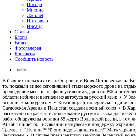
Погода
Мнение
Лжи.net
Интервью
Инсайд
Статьи
Блоги
Видео
Фотогалерея
Контакты
Сообщить новость
В бывших польских селах Островки и Воля-Островецкая на Волыни в результате эксгумационных работ обнаружены останки 55 жертв Волынской резни, в том числе 26 детей • ГУР, зачем-то, показали видео сегодняшней атаки морского дрона на отдыхающих на пляжах Ялты • The Atlantic пишет об «иссякании импульса» в поддержку Украины в США, который проявился в предыдущие месяцы на фоне усиления ударов по РФ и потепления в отношениях Зеленского и Трампа • "Ну и на***й оно надо защищать вас?" Мать украинского военного во Львовской области избили и выгнали из автобуса за русский язык • У Зеленского обострились отношения с Залужным • В случае президентских выборов Зеленский во втором туре проиграл бы всем основным конкурентам • Командир артиллерийского дивизиона одной из воинских частей, выполняющей боевые задачи на Харьковском направлении торговал тротилом • Турция, Саудовская Аравия и Пакистан создали военный союз • В Харькове тарифы на водоснабжение будут повышены в 3,5 раза • «Эту х@рню нужно заканчивать…»: Нардеп Гончаренко рассказал о штрафе за использование русского языка для известного украинского тренера • В бывших польских селах Островки и Воля-Островецкая на Волыни в результате эксгумационных работ обнаружены останки 55 жертв Волынской резни, в том числе 26 детей • ГУР, зачем-то, показали видео сегодняшней атаки морского дрона на отдыхающих на пляжах Ялты • The Atlantic пишет об «иссякании импульса» в поддержку Украины в США, который проявился в предыдущие месяцы на фоне усиления ударов по РФ и потепления в отношениях Зеленского и Трампа • "Ну и на***й оно надо защищать вас?" Мать украинского военного во Львовской области избили и выгнали из автобуса за русский язык • У Зеленского обострились отношения с Залужным • В случае президентских выборов Зеленский во втором туре проиграл бы всем основным конкурентам • Командир артиллерийского дивизиона одной из воинских частей, выполняющей боевые задачи на Харьковском направлении торговал тротилом • Турция, Саудовская Аравия и Пакистан создали военный союз • В Харькове тарифы на водоснабжение будут повышены в 3,5 раза • «Эту х@рню нужно заканчивать…»: Нардеп Гончаренко рассказал о штрафе за использование русского языка для известного украинского тренера • В бывших польских селах Островки и Воля-Островецкая на Волыни в результате эксгумационных работ обнаружены останки 55 жертв Волынской резни, в том числе 26 детей • ГУР, зачем-то, показали видео сегодняшней атаки морского дрона на отдыхающих на пляжах Ялты • The Atlantic пишет об «иссякании импульса» в поддержку Украины в США, который проявился в предыдущие месяцы на фоне усиления ударов по РФ и потепления в отношениях Зеленского и Трампа • "Ну и на***й оно надо защищать вас?" Мать украинского военного во Львовской области избили и выгнали из автобуса за русский язык • У Зеленского обострились отношения с Залужным • В случае президентских выборов Зеленский во втором туре проиграл бы всем основным конкурентам • Командир артиллерийского дивизиона одной из воинских частей, выполняющей боевые задачи на Харьковском направлении торговал тротилом • Турция, Саудовская Аравия и Пакистан создали военный союз • В Харькове тарифы на водоснабжение будут повышены в 3,5 раза • «Эту х@рню нужно заканчивать…»: Нардеп Гончаренко рассказал о штрафе за использование русс