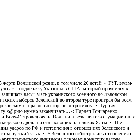
я известного украинского тренера • В бывших польских селах Островки и Воля-Островецкая на Волыни в результате эксгумационных работ обнаружены останки 55 жертв Волынской резни, в том числе 26 детей • ГУР, зачем-то, показали видео сегодняшней атаки морского дрона на отдыхающих на пляжах Ялты • The Atlantic пишет об «иссякании импульса» в поддержку Украины в США, который проявился в предыдущие месяцы на фоне усиления ударов по РФ и потепления в отношениях Зеленского и Трампа • "Ну и на***й оно надо защищать вас?" Мать украинского военного во Львовской области избили и выгнали из автобуса за русский язык • У Зеленского обострились отношения с Залужным • В случае президентских выборов Зеленский во втором туре проиграл бы всем основным конкурентам • Командир артиллерийского дивизиона одной из воинских частей, выполняющей боевые задачи на Харьковском направлении торговал тротилом • Турция, Саудовская Аравия и Пакистан создали военный союз • В Харькове тарифы на водоснабжение будут повышены в 3,5 раза • «Эту х@рню нужно заканчивать…»: Нардеп Гончаренко рассказал о штрафе за использование русского языка для известного украинского тренера • В бывших польских селах Островки и Воля-Островецкая на Волыни в результате эксгумационных работ обнаружены останки 55 жертв Волынской резни, в том числе 26 детей • ГУР, зачем-то, показали видео сегодняшней атаки морского дрона на отдыхающих на пляжах Ялты • The Atlantic пишет об «иссякании импульса» в поддержку Украины в США, который проявился в предыдущие месяцы на фоне усиления ударов по РФ и потепления в отношениях Зеленского и Трампа • "Ну и на***й оно надо защищать вас?" Мать украинского военного во Львовской области избили и выгнали из автобуса за русский язык • У Зеленского обострились отношения с Залужным • В случае президентских выборов Зеленский во втором туре проиграл бы всем основным конкурентам • Командир артиллерийского дивизиона одной из воинских частей, выполняющей боевые задачи на Харьковском направлении торговал тротилом • Турция, Саудовская Аравия и Пакистан создали военный союз • В Харькове тарифы на водоснабжение будут повышены в 3,5 раза • «Эту х@рню нужно заканчивать…»: Нардеп Гончаренко рассказал о штрафе за использование русского языка для известного украинского тренера • В бывших польских селах Островки и Воля-Островецкая на Волыни в результате эксгумационных работ обнаружены останки 55 жертв Волынской резни, в том числе 26 детей • ГУР, зачем-то, показали видео сегодняшней атаки морского дрона на отдыхающих на пляжах Ялты • The Atlantic пишет об «иссякании импульса» в поддержку Украины в США, который проявился в предыдущие месяцы на фоне усиления ударов по РФ и потепления в отношениях Зеленского и Трампа • "Ну и на***й оно надо защищать вас?" Мать украинского военного во Львовской области избили и выгнали из автобуса за русский язык • У Зеленского обострились отношения с Залужным • В случае президентских выборов Зеленский во втором туре проиграл бы всем основным конкурентам • Командир артиллерийского дивизиона одной из воинских частей, выполняющей боевые задачи на Харьковском направлении торговал тротилом • Турция, Саудовская Аравия и Пакистан создали военный союз •