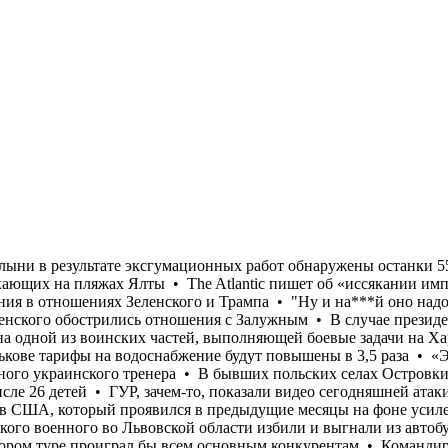
кого языка для известного украинского тренера • В бывших польских селах Островки и Воля-Островецкая на Волыни в результате эксгумационных работ обнаружены останки 55 жертв Волынской резни, в том числе 26 детей • ГУР, зачем-то, показали видео сегодняшней атаки морского дрона на отдыхающих на пляжах Ялты • The Atlantic пишет об «иссякании импульса» в поддержку Украины в США, который проявился в предыдущие месяцы на фоне усиления ударов по РФ и потепления в отношениях Зеленского и Трампа • "Ну и на***й оно надо защищать вас?" Мать украинского военного во Львовской области избили и выгнали из автобуса за русский язык • У Зеленского обострились отношения с Залужным • В случае президентских выборов Зеленский во втором туре проиграл бы всем основным конкурентам • Командир артиллерийского дивизиона одной из воинских частей, выполняющей боевые задачи на Харьковском направлении торговал тротилом • Турция, Саудовская Аравия и Пакистан создали военный союз • В Харькове тарифы на водоснабжение будут повышены в 3,5 раза • «Эту х@рню нужно заканчивать…»: Нардеп Гончаренко рассказал о штрафе за использование русского языка для известного украинского тренера • В бывших польских селах Островки и Воля-Островецкая на Волыни в результате эксгумационных работ обнаружены останки 55 жертв Волынской резни, в том числе 26 детей • ГУР, зачем-то, показали видео сегодняшней атаки морского дрона на отдыхающих на пляжах Ялты • The Atlantic пишет об «иссякании импульса» в поддержку Украины в США, который проявился в предыдущие месяцы на фоне усиления ударов по РФ и потепления в отношениях Зеленского и Трампа • "Ну и на***й оно надо защищать вас?" Мать украинского военного во Львовской области избили и выгнали из автобуса за русский язык • У Зеленского обострились отношения с Залужным • В случае президентских выборов Зеленский во втором туре проиграл бы всем основным конкурентам • Командир артиллерийского дивизиона одной из воинских частей, выполняющей боевые задачи на Харьковском направлении торговал тротилом • Турция, Саудовская Аравия и Пакистан создали военный союз • В Харькове тарифы на водоснабжение будут повышены в 3,5 раза • «Эту х@рню нужно заканчивать…»: Нардеп Гончаренко рассказал о штрафе за использование русского языка для известного украинского тренера • В бывших польских селах Островки и Воля-Островецкая на Волыни в результате эксгумационных работ обнаружены останки 55 жертв Волынской резни, в том числе 26 детей • ГУР, зачем-то, показали видео сегодняшней атаки морского дрона на отдыхающих на пляжах Ялты • The Atlantic пишет об «иссякании импульса» в поддержку Украины в США, который проявился в предыдущие месяцы на фоне усиления ударов по РФ и потепления в отношениях Зеленского и Трампа • "Ну и на***й оно надо защищать вас?" Мать украинского военного во Львовской области избили и выгнали из автобуса за русский язык • У Зеленского обострились отношения с Залужным • В случае президентских выборов Зеленский во втором туре проиграл бы всем основным конкурентам • Командир артиллерийского дивизиона одной из воинских частей, выполняющей боевые задачи на Харьковском направлении торговал тротилом • Турция, Саудовская Аравия и Пакистан создали военный союз • В Харькове тарифы на водоснабжение будут повышены в 3,5 раза • «Эту х@рню нужно заканчивать…»: Нардеп Гончаренко рассказал о штрафе за использование русского языка дл