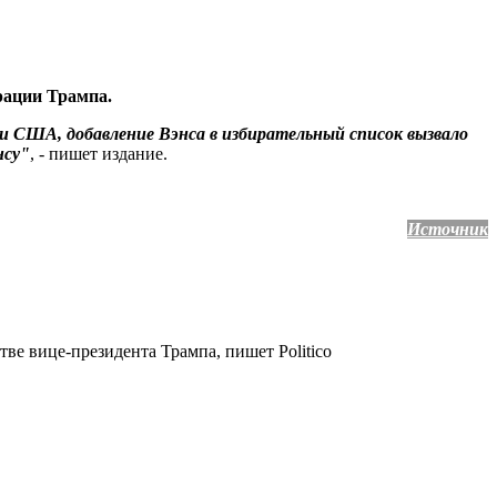
рации Трампа.
ки США, добавление Вэнса в избирательный список вызвало
нсу"
, - пишет издание.
Источник
тве вице-президента Трампа, пишет Politico