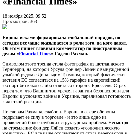
«Financial Times»
18 ноября 2025, 09:52
Просмотров: 363
Европа веками формировала глобальный порядок, но
сегодня все чаще оказывается в роли того, на кого давят.
Об этом пишет главный комментатор по иностранным
делам «
Financial Times
» Гидеон Рахман.
Символом этого тренда стала фотография из шотландского
Тернберри, на которой Урсула фон дер Ляйен с вынужденной
улыбкой рядом с Дональдом Трампом, который фактически
заставил ЕС согласиться на 15% тарифов на европейский
экспорт без какого-либо ответа со стороны Брюсселя. Страх
перед тем, что Вашингтон урежет гарантии безопасности для
Европы в условиях войны в Украине, парализовал готовность
к жесткой реакции.
По словам Рахмана, слабость Европы в сфере обороны
подрывает ее силу в торговле - и это лишь одно из
проявлений более глубоких структурных проблем. Несмотря
на стремление фон дер Ляйен создать «геополитическую
комиссию», ЕС все чаще отодвигают от стола переговоров в