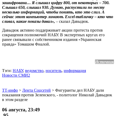
зашифрована… Я слышал цифру 800, от некоторых – 700.
Слышал 650, слышал 930. Думаю, распустили по месту
несколько информаций, чтобы понять, кто это слил. А
сейчас этот компьютер ломают. Excel-табличку – кто что
сливал, какие показы давал»,
– сказал Давыдюк.
Давыдюк активно поддерживает акции протеста против
сокращения полномочий НАБУ. В экспертных кругах его
ранее связывали с собственником издания «Украинская
правда» Томашом Фиалой.
Источник
Тэги:
НАБУ
,
ведомство
,
носитель
,
информация
Новости СМИ2
ТТ-инфо
>
Лента Соцсетей
>
Фигуранты дел НАБУ дали
показания против Зеленского, - политолог Николай Давыдюк
в этом разделе
06 августа, 23:49
95