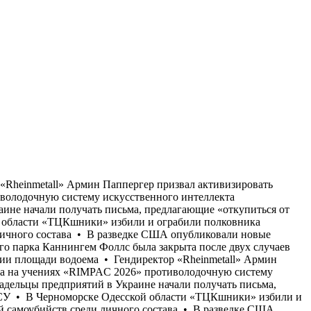
зи и кибербезопасности ВСУ • В Черноморске Одесской области «ТЦКшники» избили и ограбили полковника СБУ • Подразделение американских вооружённых сил, занимающееся кибервойной, столкнулось с серией самоубийств среди личного состава • В разведке США опубликовали новые данные относительно возможного сценария нападения России на НАТО • В американском штате Мэриленд часть национального парка Каннингем Фоллс была закрыта после двух случаев нападения бобров на посетителей • Каспийское море находится на грани катастрофы — эксперты сообщают о резком сокращении площади водоема • Гендиректор «Rheinmetall» Армин Паппергер призвал активизировать усилия в сфере защиты Германии от беспилотников • Компания «Lockheed Martin» испытала на учениях «RIMPAC 2026» противолодочную систему искусственного интеллекта «SensorMAX» • В Таиланде в провинции Нонтхабури в школе произошло массовое убийство • Владельцы предприятий в Украине начали получать письма, предлагающие «откупиться от атак «Шахедов» • 8 августа на Украине будет отмечаться День сил связи и кибербезопасности ВСУ • В Черноморске Одесской области «ТЦКшники» избили и ограбили полковника СБУ • Подразделение американских вооружённых сил, занимающееся кибервойной, столкнулось с серией самоубийств среди личного состава • В разведке США опубликовали новые данные относительно возможного сценария нападения России на НАТО • В американском штате Мэриленд часть национального парка Каннингем Фоллс была закрыта после двух случаев нападения бобров на посетителей • Каспийское море находится на грани катастрофы — эксперты сообщают о резком сокращении площади водоема • Гендиректор «Rheinmetall» Армин Паппергер призвал активизировать усилия в сфере защиты Германии от беспилотников • Компания «Lockheed Martin» испытала на учениях «RIMPAC 2026» противолодочную систему искусственного интеллекта «SensorMAX» • В Таиланде в провинции Нонтхабури в школе произошло массовое убийство • Владельцы предприятий в Украине начали получать письма, предлагающие «откупиться от атак «Шахедов» • 8 августа на Украине будет отмечаться День сил связи и кибербезопасности ВСУ • В Черноморске Одесской области «ТЦКшники» избили и ограбили полковника СБУ • Подразделение американских вооружённых сил, занимающееся кибервойной, столкнулось с серией самоубийств среди личного состава • В разведке США опубликовали новые данные относительно возможного сценария нападения России на НАТО • В американском штате Мэриленд часть национального парка Каннингем Фоллс была закрыта после двух случаев нападения бобров на посетителей • Каспийское море находится на грани катастрофы — эксперты сообщают о резком сокращении площади водоема • Гендиректор «Rheinmetall» Армин Паппергер призвал активизировать усилия в сфере защиты Германии от беспилотников • Компания «Lockheed Martin» испытала на учениях «RIMPAC 2026» противолодочную систему искусственного интеллекта «SensorMAX» • В Таиланде в провинции Нонтхабури в школе произошло массовое убийство • Владельцы предприятий в Украине начали получа