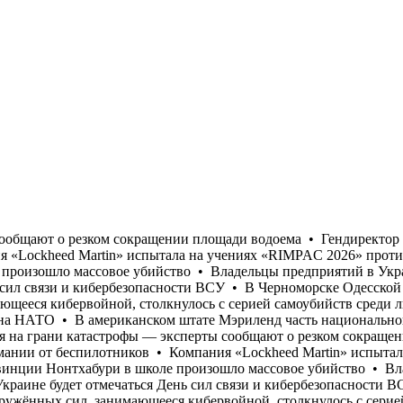
а на учениях «RIMPAC 2026» противолодочную систему искусственного интеллекта «SensorMAX» • В Таиланде в провинции Нонтхабури в школе произошло массовое убийство • Владельцы предприятий в Украине начали получать письма, предлагающие «откупиться от атак «Шахедов» • 8 августа на Украине будет отмечаться День сил связи и кибербезопасности ВСУ • В Черноморске Одесской области «ТЦКшники» избили и ограбили полковника СБУ • Подразделение американских вооружённых сил, занимающееся кибервойной, столкнулось с серией самоубийств среди личного состава • В разведке США опубликовали новые данные относительно возможного сценария нападения России на НАТО • В американском штате Мэриленд часть национального парка Каннингем Фоллс была закрыта после двух случаев нападения бобров на посетителей • Каспийское море находится на грани катастрофы — эксперты сообщают о резком сокращении площади водоема • Гендиректор «Rheinmetall» Армин Паппергер призвал активизировать усилия в сфере защиты Германии от беспилотников • Компания «Lockheed Martin» испытала на учениях «RIMPAC 2026» противолодочную систему искусственного интеллекта «SensorMAX» • В Таиланде в провинции Нонтхабури в школе произошло массовое убийство • Владельцы предприятий в Украине начали получать письма, предлагающие «откупиться от атак «Шахедов» • 8 августа на Украине будет отмечаться День сил связи и кибербезопасности ВСУ • В Черноморске Одесской области «ТЦКшники» избили и ограбили полковника СБУ • Подразделение американских вооружённых сил, занимающееся кибервойной, столкнулось с серией самоубийств среди личного состава • В разведке США опубликовали новые данные относительно возможного сценария нападения России на НАТО • В американском штате Мэриленд часть национального парка Каннингем Фоллс была закрыта после двух случаев нападения бобров на посетителей • Каспийское море находится на грани катастрофы — эксперты сообщают о резком сокращении площади водоема • Гендиректор «Rheinmetall» Армин Паппергер призвал активизировать усилия в сфере защиты Германии от беспилотников • Компания «Lockheed Martin» испытала на учениях «RIMPAC 2026» противолодочную систему искусственного интеллекта «SensorMAX» • В Таиланде в провинции Нонтхабури в школе произошло массовое убийство • Владельцы предприятий в Украине начали получать письма, предлагающие «откупиться от атак «Шахедов» • 8 августа на Украине будет отмечаться День сил связи и кибербезопасности ВСУ • В Черноморске Одесской области «ТЦКшники» избили и ограбили полковника СБУ • Подразделение американских вооружённых сил, занимающееся кибервойной, столкнулось с серией самоубийств среди личного состава • В разведке США опубликовали новые данные относительно возможного сценария нападения России на НАТО • В американском штате Мэриленд часть национального парка Каннингем Фоллс была закрыта после двух случаев нападения бобров на посетителей • Каспийское море находится на грани катастрофы — эксперты сообщают о резком сокращении площади водоема • Гендиректор «Rheinmetall» Армин Паппергер призвал активизировать усилия в сфере защиты Германии от беспилотников • Компания «Lockheed Martin» испытала на учениях «RIMPAC 2026» противолодочную систему искусственного интеллекта «SensorMAX» • В Таиланде в провинции Нонтхабури в школе произошло массовое убийство • Владельцы предприятий в Украине начали получать письма, предлагающие «откупиться от атак «Шахедов» • 8 августа на Украине будет отмечаться День сил свя