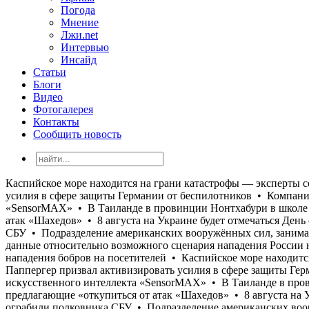
Погода
Мнение
Лжи.net
Интервью
Инсайд
Статьи
Блоги
Видео
Фотогалерея
Контакты
Сообщить новость
Каспийское море находится на грани катастрофы — эксперты сообщают о резком сокращении площади водоема • Гендиректор «Rheinmetall» Армин Паппергер призвал активизировать усилия в сфере защиты Германии от беспилотников • Компания «Lockheed Martin» испытала на учениях «RIMPAC 2026» противолодочную систему искусственного интеллекта «SensorMAX» • В Таиланде в провинции Нонтхабури в школе произошло массовое убийство • Владельцы предприятий в Украине начали получать письма, предлагающие «откупиться от атак «Шахедов» • 8 августа на Украине будет отмечаться День сил связи и кибербезопасности ВСУ • В Черноморске Одесской области «ТЦКшники» избили и ограбили полковника СБУ • Подразделение американских вооружённых сил, занимающееся кибервойной, столкнулось с серией самоубийств среди личного состава • В разведке США опубликовали новые данные относительно возможного сценария нападения России на НАТО • В американском штате Мэриленд часть национального парка Каннингем Фоллс была закрыта после двух случаев нападения бобров на посетителей • Каспийское море находится на грани катастрофы — эксперты сообщают о резком сокращении площади водоема • Гендиректор «Rheinmetall» Армин Паппергер призвал активизировать усилия в сфере защиты Германии от беспилотников • Компания «Lockheed Martin» испытала на учениях «RIMPAC 2026» противолодочную систему искусственного интеллекта «SensorMAX» • В Таиланде в провинции Нонтхабури в школе произошло массовое убийство • Владельцы предприятий в Украине начали получать письма, предлагающие «откупиться от атак «Шахедов» • 8 августа на Украине будет отмечаться День сил связи и кибербезопасности ВСУ • В Черноморске Одесской области «ТЦКшники» избили и ограбили полковника СБУ • Подразделение американских вооружённых сил, занимающееся кибервойной, столкнулось с серией самоубийств среди личного состава • В разведке США опубликовали новые данные относительно возможного сценария нападения России на НАТО • В американском штате Мэриленд часть национального парка Каннингем Фоллс была закрыта после двух случаев нападения бобров на посетителей • Каспийское море находится на грани катастрофы — эксперты сообщают о резком сокращении площади водоема • Гендиректор «Rheinmetall» Армин Паппергер призвал активизировать усилия в сфере защиты Германии от беспилотников • Компания «Lockheed Martin» испытала на учениях «RIMPAC 2026» противолодочную систему искусственного интеллекта «SensorMAX» • В Таиланде в провинции Нонтхабури в школе произошло массовое убийство • Владельцы предприятий в Украине начали получать письма, предлагающие «откупиться от атак «Шахедов» • 8 августа на Украине будет отмечаться День сил связи и кибербезопасности ВСУ • В Черноморске Одесской области «ТЦКшники» избили и ограбили полковника СБУ • Подразделение американских вооружённых сил, занимающееся кибервойной, столкнулось с серией самоубийств среди личного состава • В разведке США опубликовали новые данные относительно возможного сценария нападения России на НАТО • В американском штате Мэриленд часть национального парка Каннингем Фоллс была закрыта после двух случаев нападения бобров на посетителей • Каспийское море находится на грани катастрофы — эксперты сообщают о резком сокращении площади водоема • Гендиректор «Rheinmetall» Армин Паппергер призвал активизировать усилия в сфере защиты Германии от беспилотников • Компания «Lockheed Martin» испытал