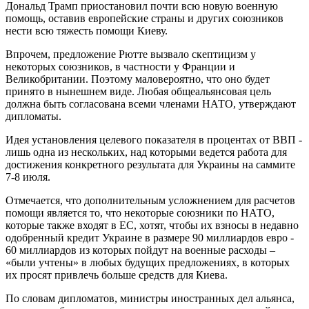
Дональд Трамп приостановил почти всю новую военную
помощь, оставив европейские страны и других союзников
нести всю тяжесть помощи Киеву.
Впрочем, предложение Рютте вызвало скептицизм у
некоторых союзников, в частности у Франции и
Великобритании. Поэтому маловероятно, что оно будет
принято в нынешнем виде. Любая общеальянсовая цель
должна быть согласована всеми членами НАТО, утверждают
дипломаты.
Идея установления целевого показателя в процентах от ВВП -
лишь одна из нескольких, над которыми ведется работа для
достижения конкретного результата для Украины на саммите
7-8 июля.
Отмечается, что дополнительным усложнением для расчетов
помощи является то, что некоторые союзники по НАТО,
которые также входят в ЕС, хотят, чтобы их взносы в недавно
одобренный кредит Украине в размере 90 миллиардов евро -
60 миллиардов из которых пойдут на военные расходы –
«были учтены» в любых будущих предложениях, в которых
их просят привлечь больше средств для Киева.
По словам дипломатов, министры иностранных дел альянса,