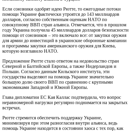
Если союзники одобрят идею Рютте, то ежегодные потоки
помощи Украине фактически утроятся до 143 миллиардов
долларов, согласно собственным оценкам НАТО по
совокупному ВВП стран альянса. Отмечается, что в прошлом
году Украина получила 45 миллиардов долларов безопасности
помощи от союзников – это включало все: от закупки оружия
для армии до инвестиций в украинские оборонные компании
и программы закупки американского оружия для Киева,
которую возглавило НАТО.
Предложение Рютте стало ответом на недовольство стран
Северной и Балтийской Европы, а также Нидерландов и
Польши. Согласно данным Кильского института, эти
государства выделяют на помощь Украине значительно
большую долю своего ВВП по сравнению с крупными
экономиками Западной и Южной Европы.
Глава дипломатии ЕС Кая Каллас подтвердила, что вопрос
неравномерной нагрузки регулярно поднимается на закрытых
встречах.
Рютте стремится обеспечить поддержку Украине,
минимизируя при этом разногласия внутри альянса, ведь
помощь Украине находится в состоянии хаоса с тех пор, как