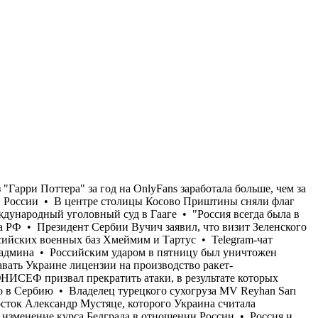
ен гуманитарный склад Всемирной организации здравоохранения в Днепре • Американские производители Patriot не хотят передавать Украине лицензии на производство ракет-перехватчиков • Актриса из "Гарри Поттера" за год на OnlyFans заработала больше, чем за всю карьеру в кино, - Fox News • ЮНИСЕФ призвал прекратить атаки, в результате которых гибнут дети как в Украине, так и в России • В центре столицы Косово Приштины сняли флаг Украины после визита Зеленского в Сербию • Владелец турецкого сухогруза MV Reyhan Sarı подает иск против Украины в Международный уголовный суд в Гааге • "Россия всегда была в моем сердце": украинский подросток Александр Мустяце, которого Украина считала похищенным россиянами, пошел воевать за РФ • Президент Сербии Вучич заявил, что визит Зеленского не привел к введению изменение курса Белграда в отношении России • Россия и Сирия подписали меморандум о будущем российских военных баз Хмеймим и Тартус • Telegram-чат “Протест”, через который координировали акции в поддержку Федорова, был удален после задержания и отправки в армию его админа • Российским ударом в пятницу был уничтожен гуманитарный склад Всемирной организации здравоохранения в Днепре • Американские производители Patriot не хотят передавать Украине лицензии на производство ракет-перехватчиков • Актриса из "Гарри Поттера" за год на OnlyFans заработала больше, чем за всю карьеру в кино, - Fox News • ЮНИСЕФ призвал прекратить атаки, в результате которых гибнут дети как в Украине, так и в России • В центре столицы Косово Приштины сняли флаг Украины после визита Зеленского в Сербию • Владелец турецкого сухогруза MV Reyhan Sarı подает иск против Украины в Международный уголовный суд в Гааге • "Россия всегда была в моем сердце": украинский подросток Александр Мустяце, которого Украина считала похищенным россиянами, пошел воевать за РФ • Президент Сербии Вучич заявил, что визит Зеленского не привел к введению изменение курса Белграда в отношении России • Россия и Сирия подписали меморандум о будущем российских военных баз Хмеймим и Тартус • Telegram-чат “Протест”, через который координировали акции в поддержку Федорова, был удален после задержания и отправки в армию его админа • Российским ударом в пятницу был уничтожен гуманитарный склад Всемирной организации здравоохранения в Днепре • Американские производители Patriot не хотят передавать Украине лицензии на производство ракет-перехватчиков • Актриса из "Гарри Поттера" за год на OnlyFans заработала больше, чем за всю карьеру в кино, - Fox News • ЮНИСЕФ призвал прекратить атаки, в результате которых гибнут дети как в Украине, так и в России • В центре столицы Косово Приштины сняли флаг Украины после визита Зеленского в Сербию • Владелец турецкого сухогруза MV Reyhan Sarı подает иск против Украины в Международный уголовный суд в Гааге • "Россия всегда была в моем сердце": украинский подросток Александр Мустяце, которого Украина считала похищенным россиянами, пошел воевать за РФ • Президент Сербии Вучич заявил, что визит Зеленского не привел к введению изменение курса Белграда в отношении России • Россия и Сирия подписали меморандум о будущем российских военных баз Хмеймим и Тартус • Telegram-чат “Протест”, через который координиров