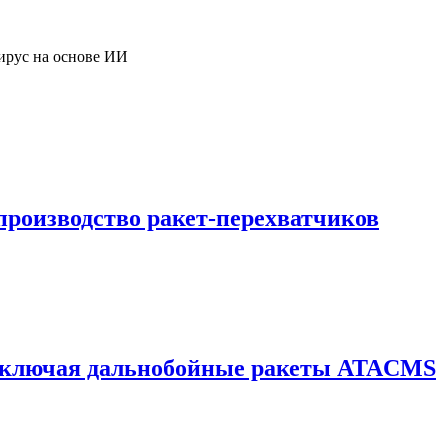
ирус на основе ИИ
 производство ракет-перехватчиков
 включая дальнобойные ракеты ATACMS