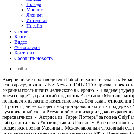
Погода
Мнение
Лжи.net
Интервью
Инсайд
Статьи
Блоги
Видео
Фотогалерея
Контакты
Сообщить новость
Американские производители Patriot не хотят передавать Украине лицензии на производство ракет-перехватчиков • Актриса из "Гарри Поттера" за год на OnlyFans заработала больше, чем за всю карьеру в кино, - Fox News • ЮНИСЕФ призвал прекратить атаки, в результате которых гибнут дети как в Украине, так и в России • В центре столицы Косово Приштины сняли флаг Украины после визита Зеленского в Сербию • Владелец турецкого сухогруза MV Reyhan Sarı подает иск против Украины в Международный уголовный суд в Гааге • "Россия всегда была в моем сердце": украинский подросток Александр Мустяце, которого Украина считала похищенным россиянами, пошел воевать за РФ • Президент Сербии Вучич заявил, что визит Зеленского не привел к введению изменение курса Белграда в отношении России • Россия и Сирия подписали меморандум о будущем российских военных баз Хмеймим и Тартус • Telegram-чат “Протест”, через который координировали акции в поддержку Федорова, был удален после задержания и отправки в армию его админа • Российским ударом в пятницу был уничтожен гуманитарный склад Всемирной организации здравоохранения в Днепре • Американские производители Patriot не хотят передавать Украине лицензии на производство ракет-перехватчиков • Актриса из "Гарри Поттера" за год на OnlyFans заработала больше, чем за всю карьеру в кино, - Fox News • ЮНИСЕФ призвал прекратить атаки, в результате которых гибнут дети как в Украине, так и в России • В центре столицы Косово Приштины сняли флаг Украины после визита Зеленского в Сербию • Владелец турецкого сухогруза MV Reyhan Sarı подает иск против Украины в Международный уголовный суд в Гааге • "Россия всегда была в моем сердце": украинский подросток Александр Мустяце, которого Украина считала похищенным россиянами, пошел воевать за РФ • Президент Сербии Вучич заявил, что визит Зеленского не привел к введению изменение курса Белграда в отношении России • Россия и Сирия подписали меморандум о будущем российских военных баз Хмеймим и Тартус • Telegram-чат “Протест”, через который координировали акции в поддержку Федорова, был удален после задержания и отправки в армию его админа • Российским ударом в пятницу был уничтожен гуманитарный склад Всемирной организации здравоохранения в Днепре • Американские производители Patriot не хотят передавать Украине лицензии на производство ракет-перехватчиков • Актриса из "Гарри Поттера" за год на OnlyFans заработала больше, чем за всю карьеру в кино, - Fox News • ЮНИСЕФ призвал прекратить атаки, в результате которых гибнут дети как в Украине, так и в России • В центре столицы Косово Приштины сняли флаг Украины после визита Зеленского в Сербию • Владелец турецкого сухогруза MV Reyhan Sarı подает иск против Украины в Международный уголовный суд в Гааге • "Россия всегда была в моем сердце": украинский подросток Александр Мустяце, которого Украина считала похищенным россиянами, пошел воевать за РФ • Президент Сербии Вучич заявил, что визит Зеленского не привел к введению изменение курса Белграда в отношении России • Россия и Сирия подписали меморандум о будущем российских военных баз Хмеймим и Тартус • Telegram-чат “Протест”, через который координировали акции в поддержку Федорова, был удален после задержания и отправки в армию его админа • Российским ударом в пятницу был уничтожен гум