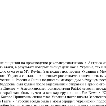
анитарный склад Всемирной организации здравоохранения в Днепре • Американские производители Patriot не хотят передавать Украине лицензии на производство ракет-перехватчиков • Актриса из "Гарри Поттера" за год на OnlyFans заработала больше, чем за всю карьеру в кино, - Fox News • ЮНИСЕФ призвал прекратить атаки, в результате которых гибнут дети как в Украине, так и в России • В центре столицы Косово Приштины сняли флаг Украины после визита Зеленского в Сербию • Владелец турецкого сухогруза MV Reyhan Sarı подает иск против Украины в Международный уголовный суд в Гааге • "Россия всегда была в моем сердце": украинский подросток Александр Мустяце, которого Украина считала похищенным россиянами, пошел воевать за РФ • Президент Сербии Вучич заявил, что визит Зеленского не привел к введению изменение курса Белграда в отношении России • Россия и Сирия подписали меморандум о будущем российских военных баз Хмеймим и Тартус • Telegram-чат “Протест”, через который координировали акции в поддержку Федорова, был удален после задержания и отправки в армию его админа • Российским ударом в пятницу был уничтожен гуманитарный склад Всемирной организации здравоохранения в Днепре • Американские производители Patriot не хотят передавать Украине лицензии на производство ракет-перехватчиков • Актриса из "Гарри Поттера" за год на OnlyFans заработала больше, чем за всю карьеру в кино, - Fox News • ЮНИСЕФ призвал прекратить атаки, в результате которых гибнут дети как в Украине, так и в России • В центре столицы Косово Приштины сняли флаг Украины после визита Зеленского в Сербию • Владелец турецкого сухогруза MV Reyhan Sarı подает иск против Украины в Международный уголовный суд в Гааге • "Россия всегда была в моем сердце": украинский подросток Александр Мустяце, которого Украина считала похищенным россиянами, пошел воевать за РФ • Президент Сербии Вучич заявил, что визит Зеленского не привел к введению изменение курса Белграда в отношении России • Россия и Сирия подписали меморандум о будущем российских военных баз Хмеймим и Тартус • Telegram-чат “Протест”, через который координировали акции в поддержку Федорова, был удален после задержания и отправки в армию его админа • Российским ударом в пятницу был уничтожен гуманитарный склад Всемирной организации здравоохранения в Днепре • Американские производители Patriot не хотят передавать Украине лицензии на производство ракет-перехватчиков • Актриса из "Гарри Поттера" за год на OnlyFans заработала больше, чем за всю карьеру в кино, - Fox News • ЮНИСЕФ призвал прекратить атаки, в результате которых гибнут дети как в Украине, так и в России • В центре столицы Косово Приштины сняли флаг Украины после визита Зеленского в Сербию • Владелец турецкого сухогруза MV Reyhan Sarı подает иск против Украины в Международный уголовный суд в Гааге • "Россия всегда была в моем сердце": украинский подросток Александр Мустяце, которого Украина считала похищенным россиянами, пошел воевать за РФ • Президент Сербии Вучич заявил, что визит Зеленского не привел к введению изменение курса Белграда в отношении России • Россия и Сирия подписали меморандум о будущем российских военных баз Хмеймим и Тартус • Telegram-чат “Протест”, через который координировали акции в поддержку Федорова, был удален после задержания и отправки в армию его админа • Российским ударом в пятницу был уничтож