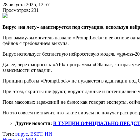
28 августа 2025, 12:57
Просмотров: 231
Вирус «на лету» адаптируется под ситуацию, используя нейр
Программу-вымогатель назвали «PromptLock»: в ее основе од
файлов с требованием выкупа.
Вирус использует бесплатную нейросетевую модель «gpt-oss-20b
Далее, через запросы к «API» программы «Ollama», которая уж
зависимости от задачи.
Принцип работы «PromptLock» не нуждается в адаптации под О
При этом, скрипты шифруют, воруют данные и потенциально у
Пока массовых заражений не было: как говорят эксперты, сейча
Но это совсем не значит, что такие вирусы не получат распрос
Другие новости:
В ТУРЦИИ ОФИЦИАЛЬНО ПРЕДС
Тэги:
вирус
,
ESET
,
ИИ
Новости СМИ2