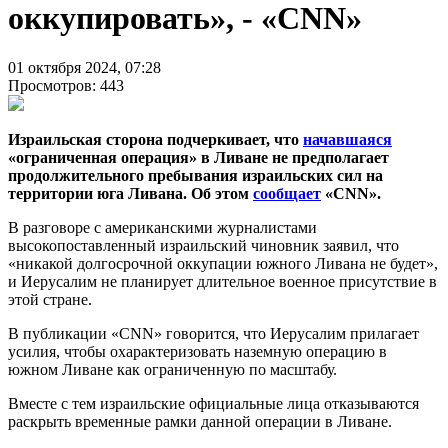
оккупировать», - «CNN»
01 октября 2024, 07:28
Просмотров: 443
Израильская сторона подчеркивает, что
начавшаяся
«ограниченная операция» в Ливане не предполагает
продолжительного пребывания израильских сил на
территории юга Ливана. Об этом
сообщает
«CNN».
В разговоре с американскими журналистами
высокопоставленный израильский чиновник заявил, что
«никакой долгосрочной оккупации южного Ливана не будет»,
и Иерусалим не планирует длительное военное присутствие в
этой стране.
В публикации «CNN» говорится, что Иерусалим прилагает
усилия, чтобы охарактеризовать наземную операцию в
южном Ливане как ограниченную по масштабу.
Вместе с тем израильские официальные лица отказываются
раскрыть временные рамки данной операции в Ливане.