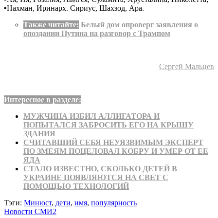
▪️Нахман, Иринарх. Сириус, Шахзод, Ара.
Также читайте:
Белый дом опроверг заявления о
опоздании Путина на разговор с Трампом
Сергей Мальцев
Интересное в разделе:
МУЖЧИНА ИЗБИЛ АЛЛИГАТОРА И
ПОПЫТАЛСЯ ЗАБРОСИТЬ ЕГО НА КРЫШУ
ЗДАНИЯ
СЧИТАВШИЙ СЕБЯ НЕУЯЗВИМЫМ ЭКСПЕРТ
ПО ЗМЕЯМ ПОЦЕЛОВАЛ КОБРУ И УМЕР ОТ ЕЕ
ЯДА
СТАЛО ИЗВЕСТНО, СКОЛЬКО ДЕТЕЙ В
УКРАИНЕ ПОЯВЛЯЮТСЯ НА СВЕТ С
ПОМОЩЬЮ ТЕХНОЛОГИЙ
Тэги:
Минюст
,
дети
,
имя
,
популярность
Новости СМИ2