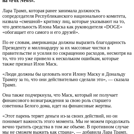
на «Fox News».
Лара Трамп, которая ранее занимала должность
сопредседателя Республиканского национального комитета,
назвала «смешной» критику лиц, которые указывают на то,
что деятельность Илона Маска как руководителя «DOGE»
«обогащает его самого и его друзей».
По ее словам, американцы должны выразить благодарность
Президенту и миллиардеру за их массовые чистки в
правительстве и усилия по сокращению расходов, несмотря на
то, что это уже привело к нескольким ошибкам, которые
также признал Илон Маск.
«Люди должны бы целовать ноги Илону Маску и Дональду
Трампу за то, что они действительно сделали это», — сказала
Трамп.
Она также подчеркнула, что Маск, который не получает
финансового вознаграждения за свою роль старшего
советника Белого дома, идет на финансовые жертвы.
«Этот парень теряет деньги из-за своих действий, но он
понимает важность этого момента. Мы не можем продолжать
вечно тратить средства в том же объеме. В противном случае
мы не сможем выжить как страна», — добавила Лара Трамп.