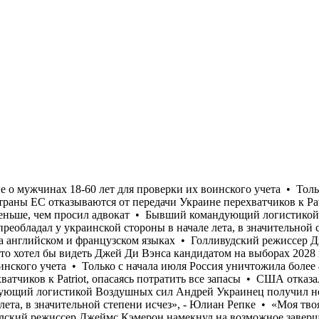
ат • Бывший командующий логистикой Воздушных сил Андрей Украинец получил новое подозрение по коррупционному делу • «Осторожный оптимизм, который преобладал у украинской стороны в начале лета, в значительной степени исчез», - Юлиан Репке • «Моя твоя не понимай»: Кандидат в судьи МУС от Украины не прошел собеседование на английском и французском языках • Голливудский режиссер Джеймс Кэмерон намекнул на возможное завершение карьеры • Трамп заявил спонсорам Республиканской партии, что хотел бы видеть Джей Ди Вэнса кандидатом на выборах 2028 года • Кабмин обязал налоговую службу передать Минобороны данные о мужчинах 18-60 лет для проверки их воинского учета • Только с начала июля Россия уничтожила более 400 000 кв. м складов и логистических комплексов украинского бизнеса • Страны ЕС отказываются от передачи Украине перехватчиков к Patriot, опасаясь потратить все запасы • США отказали Украине в назначении Умерова послом • Стефанишина "наныла" залог меньше, чем просил адвокат • Бывший командующий логистикой Воздушных сил Андрей Украинец получил новое подозрение по коррупционному делу • «Осторожный оптимизм, который преобладал у украинской стороны в начале лета, в значительной степени исчез», - Юлиан Репке • «Моя твоя не понимай»: Кандидат в судьи МУС от Украины не прошел собеседование на английском и французском языках • Голливудский режиссер Джеймс Кэмерон намекнул на возможное завершение карьеры • Трамп заявил спонсорам Республиканской партии, что хотел бы видеть Джей Ди Вэнса кандидатом на выборах 2028 года • Кабмин обязал налоговую службу передать Минобороны данные о мужчинах 18-60 лет для проверки их воинского учета • Только с начала июля Россия уничтожила более 400 000 кв. м складов и логистических комплексов украинского бизнеса • Страны ЕС отказываются от передачи Украине перехватчиков к Patriot, опасаясь потратить все запасы • США отказали Украине в назначении Умерова послом • Стефанишина "наныла" залог меньше, чем просил адвокат • Бывший командующий логистикой Воздушных сил Андрей Украинец получил новое подозрение по коррупционному делу • «Осторожный оптимизм, который преобладал у украинской стороны в начале лета, в значительной степени исчез», - Юлиан Репке • «Моя твоя не понимай»: Кандидат в судьи МУС от Украины не прошел собеседование на английском и французском языках • Голливудский режиссер Джеймс Кэмерон намекнул на возможное завершение карьеры • Трамп заявил спонсорам Республиканской партии, что хотел бы видеть Джей Ди Вэнса кандидатом на выборах 2028 года • Кабмин обязал налоговую службу передать Минобороны данные о мужчинах 18-60 лет для проверки их воинского учета • Только с начала июля Россия уничтожила более 400 000 кв. м складов и логистических комплексов украинского бизнеса • Страны ЕС отказываются от передачи Украине перехватчиков к Patriot, опасаясь потратить все запасы • США отказали Украине в назначении Умерова послом • Стефанишина "наныла" залог меньше, чем просил адвокат • Бывший командующий логистикой Воздушных сил Андрей Украинец получил новое подозрение по коррупционному делу • «Осторожный оптимизм, который преобладал у украинской стороны в начале лета, в значительной степени исчез», - Юлиан Репке • «Моя твоя не понимай»: Кандидат в судьи МУС от Украины не прошел собеседование на английском и французском языках • Голливудский режиссер Джеймс Кэмерон намекнул на возможное завершение карьеры • Трамп заявил спонсорам Республиканской партии, что хотел б