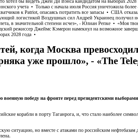
тей, когда Москва превосходил
няка уже прошло», - «The Tel
ю военную победу на фронте перед президентскими выборам
сийские корабли в порту Таганрога, и, что стало наиболее сим
ескую ситуацию, но вместе с атаками по российским нефтебазам 
лена.