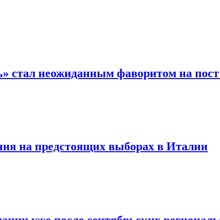
ь» стал неожиданным фаворитом на пост
ния на предстоящих выборах в Италии
мании уже после сентябрьских региональ