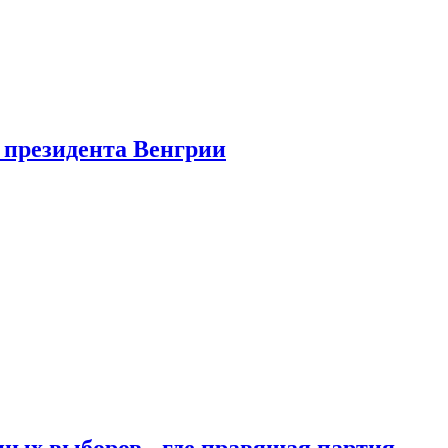
 президента Венгрии
ных выборов - где правящая партия