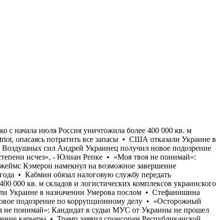
ы видеть Джей Ди Вэнса кандидатом на выборах 2028 года • Кабмин обязал налоговую службу передать Минобороны данные о мужчинах 18-60 лет для проверки их воинского учета • Только с начала июля Россия уничтожила более 400 000 кв. м складов и логистических комплексов украинского бизнеса • Страны ЕС отказываются от передачи Украине перехватчиков к Patriot, опасаясь потратить все запасы • США отказали Украине в назначении Умерова послом • Стефанишина "наныла" залог меньше, чем просил адвокат • Бывший командующий логистикой Воздушных сил Андрей Украинец получил новое подозрение по коррупционному делу • «Осторожный оптимизм, который преобладал у украинской стороны в начале лета, в значительной степени исчез», - Юлиан Репке • «Моя твоя не понимай»: Кандидат в судьи МУС от Украины не прошел собеседование на английском и французском языках • Голливудский режиссер Джеймс Кэмерон намекнул на возможное завершение карьеры • Трамп заявил спонсорам Республиканской партии, что хотел бы видеть Джей Ди Вэнса кандидатом на выборах 2028 года • Кабмин обязал налоговую службу передать Минобороны данные о мужчинах 18-60 лет для проверки их воинского учета • Только с начала июля Россия уничтожила более 400 000 кв. м складов и логистических комплексов украинского бизнеса • Страны ЕС отказываются от передачи Украине перехватчиков к Patriot, опасаясь потратить все запасы • США отказали Украине в назначении Умерова послом • Стефанишина "наныла" залог меньше, чем просил адвокат • Бывший командующий логистикой Воздушных сил Андрей Украинец получил новое подозрение по коррупционному делу • «Осторожный оптимизм, который преобладал у украинской стороны в начале лета, в значительной степени исчез», - Юлиан Репке • «Моя твоя не понимай»: Кандидат в судьи МУС от Украины не прошел собеседование на английском и французском языках • Голливудский режиссер Джеймс Кэмерон намекнул на возможное завершение карьеры • Трамп заявил спонсорам Республиканской партии, что хотел бы видеть Джей Ди Вэнса кандидатом на выборах 2028 года • Кабмин обязал налоговую службу передать Минобороны данные о мужчинах 18-60 лет для проверки их воинского учета • Только с начала июля Россия уничтожила более 400 000 кв. м складов и логистических комплексов украинского бизнеса • Страны ЕС отказываются от передачи Украине перехватчиков к Patriot, опасаясь потратить все запасы • США отказали Украине в назначении Умерова послом • Стефанишина "наныла" залог меньше, чем просил адвокат • Бывший командующий логистикой Воздушных сил Андрей Украинец получил новое подозрение по коррупционному делу • «Осторожный оптимизм, который преобладал у украинской стороны в начале лета, в значительной степени исчез», - Юлиан Репке • «Моя твоя не понимай»: Кандидат в судьи МУС от Украины не прошел собеседование на английском и французском языках • Голливудский режиссер Джеймс Кэмерон намекнул на возможное завершение карьеры • Трамп заявил спонсорам Республиканской партии, что хотел бы видеть Джей Ди Вэнса кандидатом на выборах 2028