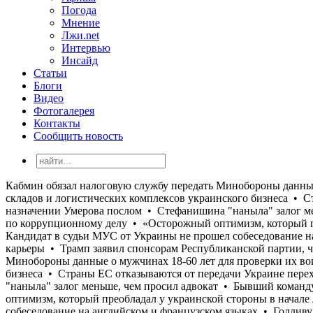
Погода
Мнение
Лжи.net
Интервью
Инсайд
Статьи
Блоги
Видео
Фотогалерея
Контакты
Сообщить новость
Кабмин обязал налоговую службу передать Минобороны данные о мужчинах 18-60 лет для проверки их воинского учета • Только с начала июля Россия уничтожила более 400 000 кв. м складов и логистических комплексов украинского бизнеса • Страны ЕС отказываются от передачи Украине перехватчиков к Patriot, опасаясь потратить все запасы • США отказали Украине в назначении Умерова послом • Стефанишина "наныла" залог меньше, чем просил адвокат • Бывший командующий логистикой Воздушных сил Андрей Украинец получил новое подозрение по коррупционному делу • «Осторожный оптимизм, который преобладал у украинской стороны в начале лета, в значительной степени исчез», - Юлиан Репке • «Моя твоя не понимай»: Кандидат в судьи МУС от Украины не прошел собеседование на английском и французском языках • Голливудский режиссер Джеймс Кэмерон намекнул на возможное завершение карьеры • Трамп заявил спонсорам Республиканской партии, что хотел бы видеть Джей Ди Вэнса кандидатом на выборах 2028 года • Кабмин обязал налоговую службу передать Минобороны данные о мужчинах 18-60 лет для проверки их воинского учета • Только с начала июля Россия уничтожила более 400 000 кв. м складов и логистических комплексов украинского бизнеса • Страны ЕС отказываются от передачи Украине перехватчиков к Patriot, опасаясь потратить все запасы • США отказали Украине в назначении Умерова послом • Стефанишина "наныла" залог меньше, чем просил адвокат • Бывший командующий логистикой Воздушных сил Андрей Украинец получил новое подозрение по коррупционному делу • «Осторожный оптимизм, который преобладал у украинской стороны в начале лета, в значительной степени исчез», - Юлиан Репке • «Моя твоя не понимай»: Кандидат в судьи МУС от Украины не прошел собеседование на английском и французском языках • Голливудский режиссер Джеймс Кэмерон намекнул на возможное завершение карьеры • Трамп заявил спонсорам Республиканской партии, что хотел бы видеть Джей Ди Вэнса кандидатом на выборах 2028 года • Кабмин обязал налоговую службу передать Минобороны данные о мужчинах 18-60 лет для проверки их воинского учета • Только с начала июля Россия уничтожила более 400 000 кв. м складов и логистических комплексов украинского бизнеса • Страны ЕС отказываются от передачи Украине перехватчиков к Patriot, опасаясь потратить все запасы • США отказали Украине в назначении Умерова послом • Стефанишина "наныла" залог меньше, чем просил адвокат • Бывший командующий логистикой Воздушных сил Андрей Украинец получил новое подозрение по коррупционному делу • «Осторожный оптимизм, который преобладал у украинской стороны в начале лета, в значительной степени исчез», - Юлиан Репке • «Моя твоя не понимай»: Кандидат в судьи МУС от Украины не прошел собеседование на английском и французском языках • Голливудский режиссер Джеймс Кэмерон намекнул на возможное завершение карьеры • Трамп заявил спонсорам Республиканской партии, что хотел бы видеть Джей Ди Вэнса кандидатом на выборах 2028 года • Кабмин обязал налоговую службу передать Минобороны данные о мужчинах 18-60 лет для проверки их воинского учета • Только с начала июля Россия уничтожила более 400 000 кв. м складов и логистических комплексов украинского бизнеса • Страны ЕС отказываются от передачи Украине перехватчиков к Patriot, опасаясь потратить все запасы • США отказали Украине в назначении Умерова послом • Стефанишина "наныла" залог меньше, чем просил адвок