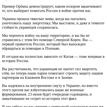
Пример Орбана демонстрирует, каким позором заканчивают
те, кто выбирает помогать России в войне против нас.
Украина прошла тяжелые зимы, когда вы пытались
уничтожить нашу энергетику. Мы выстояли, и даже в темноте
стойкость украинцев сохранилась.
Мы перенеси войну на вашу территорию, и вы бы не
справились с этим без помощи Северной Кореи. Вы —
первый правитель России, который был вынужден
обращаться за помощью в Пхеньян.
И сегодня вы полностью зависите от Китая — тоже впервые в
истории России.
Вы рассчитывали, что украинцам не хватит сил защитить
себя, но теперь наши парни помогают строить защиту нашим
партнерам на Ближнем Востоке и в Заливе.
Вы надеялись на внутреннюю смуту в Украине, но вместо
этого против вас взбунтовались ваши же военные
формирования. 23 июня будет очередная годовщина, и
замалчивание не сотрет из истории этот факт.
И это сейчас на вас смотрят с очевидной усталостью ваши же