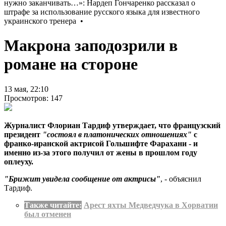
Макрона заподозрили в
романе на стороне
13 мая, 22:10
Просмотров: 147
Журналист Флориан Тардиф утверждает, что французский
президент
"состоял в платонических отношениях"
с
франко-иранской актрисой Гольшифте Фарахани - и
именно из-за этого получил от жены в прошлом году
оплеуху.
"Брижит увидела сообщение от актрисы"
, - объяснил
Тардиф.
Также читайте:
Арест яхты Медведчука в Хорватии
был отменен