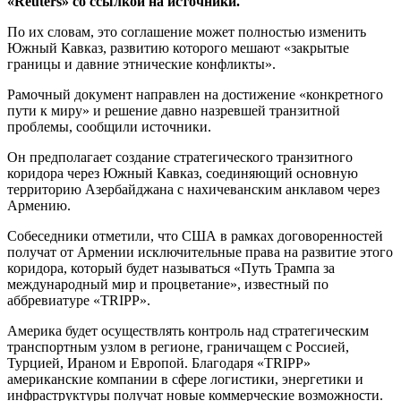
«Reuters» со ссылкой на источники.
По их словам, это соглашение может полностью изменить
Южный Кавказ, развитию которого мешают «закрытые
границы и давние этнические конфликты».
Рамочный документ направлен на достижение «конкретного
пути к миру» и решение давно назревшей транзитной
проблемы, сообщили источники.
Он предполагает создание стратегического транзитного
коридора через Южный Кавказ, соединяющий основную
территорию Азербайджана с нахичеванским анклавом через
Армению.
Собеседники отметили, что США в рамках договоренностей
получат от Армении исключительные права на развитие этого
коридора, который будет называться «Путь Трампа за
международный мир и процветание», известный по
аббревиатуре «TRIPP».
Америка будет осуществлять контроль над стратегическим
транспортным узлом в регионе, граничащем с Россией,
Турцией, Ираном и Европой. Благодаря «TRIPP»
американские компании в сфере логистики, энергетики и
инфраструктуры получат новые коммерческие возможности.