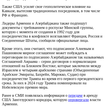
Также США усилят свое геополитическое влияние на
Кавказе, вытесняя традиционных посредников, в том числе
РФ и Францию.
Лидеры Армении и Азербайджана также подпишут
документы с требованием о роспуске Минской группы,
которую с момента ее создания в 1992 году для
посредничества в конфликте возглавляют Франция, Россия и
Соединенные Штаты, сообщили официальные лица.
Кроме этого, они считают, что подписанное Алиевым и
Пашиняном мирное соглашение может побуждать к
переговорам по подписанию Азербайджаном так называемых
Соглашений Авраама – серии договоров о нормализации
отношений на Ближнем Востоке, которые заключили между
Израилем и четырьмя арабскими странами (Объединенные
Арабские Эмираты, Бахрейн, Марокко, Судан) при
посредничестве Трампа во время его первого президентского
срока. За них в 2024 году Трампа номинировали на
Нобелевскую премию мира.
Ранее в СМИ появлялась информация о
передаче
в аренду
США Зангезурского коридора, которую
опровергали
власти
Армении.