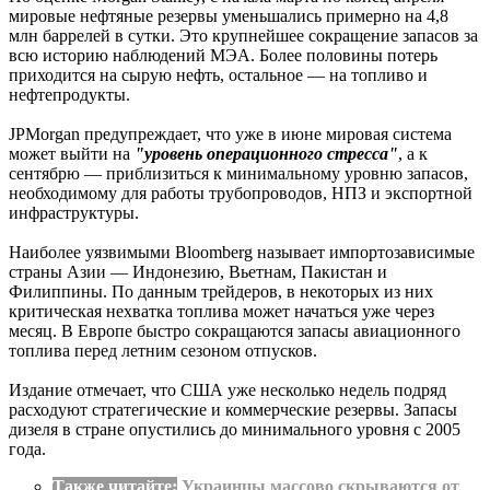
мировые нефтяные резервы уменьшались примерно на 4,8
млн баррелей в сутки. Это крупнейшее сокращение запасов за
всю историю наблюдений МЭА. Более половины потерь
приходится на сырую нефть, остальное — на топливо и
нефтепродукты.
JPMorgan предупреждает, что уже в июне мировая система
может выйти на
"уровень операционного стресса"
, а к
сентябрю — приблизиться к минимальному уровню запасов,
необходимому для работы трубопроводов, НПЗ и экспортной
инфраструктуры.
Наиболее уязвимыми Bloomberg называет импортозависимые
страны Азии — Индонезию, Вьетнам, Пакистан и
Филиппины. По данным трейдеров, в некоторых из них
критическая нехватка топлива может начаться уже через
месяц. В Европе быстро сокращаются запасы авиационного
топлива перед летним сезоном отпусков.
Издание отмечает, что США уже несколько недель подряд
расходуют стратегические и коммерческие резервы. Запасы
дизеля в стране опустились до минимального уровня с 2005
года.
Также читайте:
Украинцы массово скрываются от