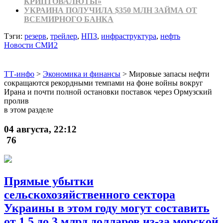
КРИПТОВАЛЮТЫ»
УКРАИНА ПОЛУЧИЛА $350 МЛН ЗАЙМА ОТ
ВСЕМИРНОГО БАНКА
Тэги:
резерв
,
трейлер
,
НПЗ
,
инфраструктура
,
нефть
Новости СМИ2
ТТ-инфо
>
Экономика и финансы
>
Мировые запасы нефти
сокращаются рекордными темпами на фоне войны вокруг
Ирана и почти полной остановки поставок через Ормузский
пролив
в этом разделе
04 августа, 22:12
76
Прямые убытки
сельскохозяйственного сектора
Украины в этом году могут составить
от 1,5 до 3 млрд долларов из-за морской