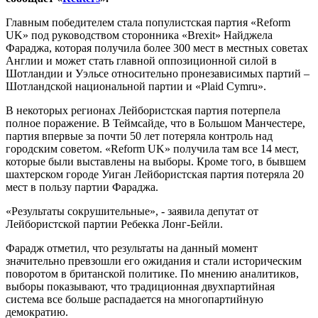
Главным победителем стала популистская партия «Reform
UK» под руководством сторонника «Brexit» Найджела
Фараджа, которая получила более 300 мест в местных советах
Англии и может стать главной оппозиционной силой в
Шотландии и Уэльсе относительно пронезависимых партий –
Шотландской национальной партии и «Plaid Cymru».
В некоторых регионах Лейбористская партия потерпела
полное поражение. В Теймсайде, что в Большом Манчестере,
партия впервые за почти 50 лет потеряла контроль над
городским советом. «Reform UK» получила там все 14 мест,
которые были выставлены на выборы. Кроме того, в бывшем
шахтерском городе Уиган Лейбористская партия потеряла 20
мест в пользу партии Фараджа.
«Результаты сокрушительные», - заявила депутат от
Лейбористской партии Ребекка Лонг-Бейли.
Фарадж отметил, что результаты на данный момент
значительно превзошли его ожидания и стали историческим
поворотом в британской политике. По мнению аналитиков,
выборы показывают, что традиционная двухпартийная
система все больше распадается на многопартийную
демократию.