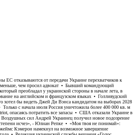
ыборах 2028 года • Редакция украинской службы вещания «Голос Америки» после прекращения работы в марте 2025 года возобновляет ее • Только с начала июля Россия уничтожила более 400 000 кв. м складов и логистических комплексов украинского бизнеса • Страны ЕС отказываются от передачи Украине перехватчиков к Patriot, опасаясь потратить все запасы • США отказали Украине в назначении Умерова послом • Стефанишина "наныла" залог меньше, чем просил адвокат • Бывший командующий логистикой Воздушных сил Андрей Украинец получил новое подозрение по коррупционному делу • «Осторожный оптимизм, который преобладал у украинской стороны в начале лета, в значительной степени исчез», - Юлиан Репке • «Моя твоя не понимай»: Кандидат в судьи МУС от Украины не прошел собеседование на английском и французском языках • Голливудский режиссер Джеймс Кэмерон намекнул на возможное завершение карьеры • Трамп заявил спонсорам Республиканской партии, что хотел бы видеть Джей Ди Вэнса кандидатом на выборах 2028 года • Редакция украинской службы вещания «Голос Америки» после прекращения работы в марте 2025 года возобновляет ее • Только с начала июля Россия уничтожила более 400 000 кв. м складов и логистических комплексов украинского бизнеса • Страны ЕС отказываются от передачи Украине перехватчиков к Patriot, опасаясь потратить все запасы • США отказали Украине в назначении Умерова послом • Стефанишина "наныла" залог меньше, чем просил адвокат • Бывший командующий логистикой Воздушных сил Андрей Украинец получил новое подозрение по коррупционному делу • «Осторожный оптимизм, который преобладал у украинской стороны в начале лета, в значительной степени исчез», - Юлиан Репке • «Моя твоя не понимай»: Кандидат в судьи МУС от Украины не прошел собеседование на английском и французском языках • Голливудский режиссер Джеймс Кэмерон намекнул на возможное завершение карьеры • Трамп заявил спонсорам Республиканской партии, что хотел бы видеть Джей Ди Вэнса кандидатом на выборах 2028 года • Редакция украинской службы вещания «Голос Америки» после прекращения работы в марте 2025 года возобновляет ее • Только с начала июля Россия уничтожила более 400 000 кв. м складов и логистических комплексов украинского бизнеса • Страны ЕС отказываются от передачи Украине перехватчиков к Patriot, опасаясь потратить все запасы • США отказали Украине в назначении Умерова послом • Стефанишина "наныла" залог меньше, чем просил адвокат • Бывший командующий логистикой Воздушных сил Андрей Украинец получил новое подозрение по коррупционному делу • «Осторожный оптимизм, который преобладал у украинской стороны в начале лета, в значительной степени исчез», - Юлиан Репке • «Моя твоя не понимай»: Кандидат в судьи МУС от Украины не прошел собеседование на английском и французском языках • Голливудский режиссер Джеймс Кэмерон намекнул на возможное завершение карьеры • Трамп заявил спонсорам Республиканской партии, что хотел бы видеть Джей Ди Вэнса кандидатом на выборах 2028 года • Редакция украинской службы вещания «Голос Америки» после прекращения работы в марте 2025 года возобновляет ее •