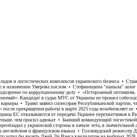
ое подозрение по коррупционному делу • «Осторожный оптимизм, который преобладал у украинской стороны в начале лета, в значительной степени исчез», - Юлиан Репке • «Моя твоя не понимай»: Кандидат в судьи МУС от Украины не прошел собеседование на английском и французском языках • Голливудский режиссер Джеймс Кэмерон намекнул на возможное завершение карьеры • Трамп заявил спонсорам Республиканской партии, что хотел бы видеть Джей Ди Вэнса кандидатом на выборах 2028 года • Редакция украинской службы вещания «Голос Америки» после прекращения работы в марте 2025 года возобновляет ее • Только с начала июля Россия уничтожила более 400 000 кв. м складов и логистических комплексов украинского бизнеса • Страны ЕС отказываются от передачи Украине перехватчиков к Patriot, опасаясь потратить все запасы • США отказали Украине в назначении Умерова послом • Стефанишина "наныла" залог меньше, чем просил адвокат • Бывший командующий логистикой Воздушных сил Андрей Украинец получил новое подозрение по коррупционному делу • «Осторожный оптимизм, который преобладал у украинской стороны в начале лета, в значительной степени исчез», - Юлиан Репке • «Моя твоя не понимай»: Кандидат в судьи МУС от Украины не прошел собеседование на английском и французском языках • Голливудский режиссер Джеймс Кэмерон намекнул на возможное завершение карьеры • Трамп заявил спонсорам Республиканской партии, что хотел бы видеть Джей Ди Вэнса кандидатом на выборах 2028 года • Редакция украинской службы вещания «Голос Америки» после прекращения работы в марте 2025 года возобновляет ее • Только с начала июля Россия уничтожила более 400 000 кв. м складов и логистических комплексов украинского бизнеса • Страны ЕС отказываются от передачи Украине перехватчиков к Patriot, опасаясь потратить все запасы • США отказали Украине в назначении Умерова послом • Стефанишина "наныла" залог меньше, чем просил адвокат • Бывший командующий логистикой Воздушных сил Андрей Украинец получил новое подозрение по коррупционному делу • «Осторожный оптимизм, который преобладал у украинской стороны в начале лета, в значительной степени исчез», - Юлиан Репке • «Моя твоя не понимай»: Кандидат в судьи МУС от Украины не прошел собеседование на английском и французском языках • Голливудский режиссер Джеймс Кэмерон намекнул на возможное завершение карьеры • Трамп заявил спонсорам Республиканской партии, что хотел бы видеть Джей Ди Вэнса кандидатом на выборах 2028 года • Редакция украинской службы вещания «Голос Америки» после прекращения работы в марте 2025 года возобновляет ее • Только с начала июля Россия уничтожила более 400 000 кв. м складов и логистических комплексов украинского бизнеса • Страны ЕС отказываются от передачи Украине перехватчиков к Patriot, опасаясь потратить все запасы • США отказали Украине в назначении Умерова послом • Стефанишина "наныла" залог меньше, чем просил адвокат • Бывший командующий логистикой Воздушных сил Андрей Украинец получил новое подозрение по коррупционному делу • «Осторожный оптимизм, который преобладал у украинской стороны в начале лета, в значительной степени исчез», - Юлиан Репке • «Моя твоя не понимай»: Кандидат в судьи МУС от Украины не прошел собеседование на английском и французском языках • Голливудский режиссер Джеймс Кэмерон намекнул на возможное завершение карьеры • Трамп заявил спонсорам Республиканской партии, что хотел бы видеть Джей Ди Вэнса кандидатом на в