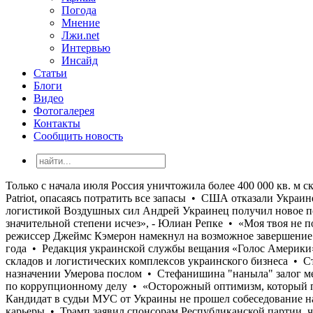
Погода
Мнение
Лжи.net
Интервью
Инсайд
Статьи
Блоги
Видео
Фотогалерея
Контакты
Сообщить новость
Только с начала июля Россия уничтожила более 400 000 кв. м складов и логистических комплексов украинского бизнеса • Страны ЕС отказываются от передачи Украине перехватчиков к Patriot, опасаясь потратить все запасы • США отказали Украине в назначении Умерова послом • Стефанишина "наныла" залог меньше, чем просил адвокат • Бывший командующий логистикой Воздушных сил Андрей Украинец получил новое подозрение по коррупционному делу • «Осторожный оптимизм, который преобладал у украинской стороны в начале лета, в значительной степени исчез», - Юлиан Репке • «Моя твоя не понимай»: Кандидат в судьи МУС от Украины не прошел собеседование на английском и французском языках • Голливудский режиссер Джеймс Кэмерон намекнул на возможное завершение карьеры • Трамп заявил спонсорам Республиканской партии, что хотел бы видеть Джей Ди Вэнса кандидатом на выборах 2028 года • Редакция украинской службы вещания «Голос Америки» после прекращения работы в марте 2025 года возобновляет ее • Только с начала июля Россия уничтожила более 400 000 кв. м складов и логистических комплексов украинского бизнеса • Страны ЕС отказываются от передачи Украине перехватчиков к Patriot, опасаясь потратить все запасы • США отказали Украине в назначении Умерова послом • Стефанишина "наныла" залог меньше, чем просил адвокат • Бывший командующий логистикой Воздушных сил Андрей Украинец получил новое подозрение по коррупционному делу • «Осторожный оптимизм, который преобладал у украинской стороны в начале лета, в значительной степени исчез», - Юлиан Репке • «Моя твоя не понимай»: Кандидат в судьи МУС от Украины не прошел собеседование на английском и французском языках • Голливудский режиссер Джеймс Кэмерон намекнул на возможное завершение карьеры • Трамп заявил спонсорам Республиканской партии, что хотел бы видеть Джей Ди Вэнса кандидатом на выборах 2028 года • Редакция украинской службы вещания «Голос Америки» после прекращения работы в марте 2025 года возобновляет ее • Только с начала июля Россия уничтожила более 400 000 кв. м складов и логистических комплексов украинского бизнеса • Страны ЕС отказываются от передачи Украине перехватчиков к Patriot, опасаясь потратить все запасы • США отказали Украине в назначении Умерова послом • Стефанишина "наныла" залог меньше, чем просил адвокат • Бывший командующий логистикой Воздушных сил Андрей Украинец получил новое подозрение по коррупционному делу • «Осторожный оптимизм, который преобладал у украинской стороны в начале лета, в значительной степени исчез», - Юлиан Репке • «Моя твоя не понимай»: Кандидат в судьи МУС от Украины не прошел собеседование на английском и французском языках • Голливудский режиссер Джеймс Кэмерон намекнул на возможное завершение карьеры • Трамп заявил спонсорам Республиканской партии, что хотел бы видеть Джей Ди Вэнса кандидатом на выборах 2028 года • Редакция украинской службы вещания «Голос Америки» после прекращения работы в марте 2025 года возобновляет ее • Только с начала июля Россия уничтожила более 400 000 кв. м складов и логистических комплексов украинского бизнеса • Страны ЕС отказываются от передачи Украине перехватчиков к Patriot, опасаясь потратить все запасы • США отказали Украине в назначении Умерова послом • Стефанишина "наныла" залог меньше, чем просил адвокат • Бывший командующий логистикой Воздушных сил Андрей Украинец получил нов