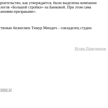
троительство, как утверждается, были выделены компании
еологов «Большой стройки» на Банковой. При этом сама
мпаниями-призраками».
ействован бизнесмен Тимур Миндич – совладелец студии
Игорь Правдивцев
РИВЕН