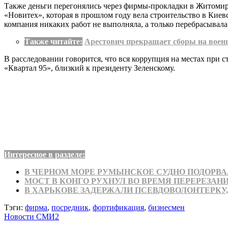
Также деньги перегонялись через фирмы-прокладки в Житомирс
«Новитех», которая в прошлом году вела строительство в Киев
компания никаких работ не выполняла, а только перебрасывал
Также читайте:
Арестович прекращает сборы на военн
В расследовании говорится, что вся коррупция на местах при 
«Квартал 95», близкий к президенту Зеленскому.
Интересное в разделе:
В ЧЕРНОМ МОРЕ РУМЫНСКОЕ СУДНО ПОДОРВ
МОСТ В КОНГО РУХНУЛ ВО ВРЕМЯ ПЕРЕРЕЗАН
В ХАРЬКОВЕ ЗАДЕРЖАЛИ ПСЕВДОВОЛОНТЕРКУ
Тэги:
фирма
,
посредник
,
фортификация
,
бизнесмен
Новости СМИ2