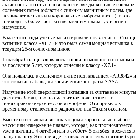
активность, то есть на поверхности звезды возникает больше
солнечных пятен (области с сильным магнитным полем, где
возникают вспышки и корональные выбросы массы), и это
приводит к более частым извержениям плазмы, энергии и
излучения.
В мае этого года ученые зафиксировали появление на Солнце
вспышки класса «Х8.7» и это была самая мощная вспышка в
текущем 25-м солнечном цикле.
1 октября Солнце взорвалось второй по мощности вспышкой
за последние 5 лет, которую отнесли к классу «Х7.1».
Она появилась в солнечном пятне под названием «AR3842» и
это событие наблюдали космические аппараты NASA.
Излучение этой сверхмощной вспышки за считанные минуты
достигло Земли, прошло магнитное поле планеты и
ионизировало верхние слои атмосферы. Это привело к
временному отключению радиосвязи над Тихим океаном.
Вместе со вспышкой возник мощный корональный выброс
массы или извержение плазмы, которая, как прогнозируется
уже в пятницу, 4 октября или в субботу, 5 октября, врежется в
нашу планету. Это приведет к появлению геомагнитной бури