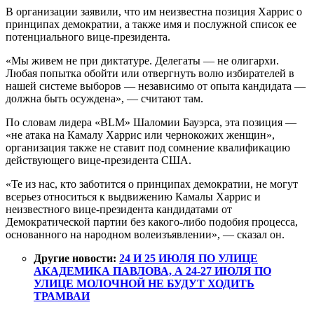
В организации заявили, что им неизвестна позиция Харрис о
принципах демократии, а также имя и послужной список ее
потенциального вице-президента.
«Мы живем не при диктатуре. Делегаты — не олигархи.
Любая попытка обойти или отвергнуть волю избирателей в
нашей системе выборов — независимо от опыта кандидата —
должна быть осуждена», — считают там.
По словам лидера «BLM» Шаломии Бауэрса, эта позиция —
«не атака на Камалу Харрис или чернокожих женщин»,
организация также не ставит под сомнение квалификацию
действующего вице-президента США.
«Те из нас, кто заботится о принципах демократии, не могут
всерьез относиться к выдвижению Камалы Харрис и
неизвестного вице-президента кандидатами от
Демократической партии без какого-либо подобия процесса,
основанного на народном волеизъявлении», — сказал он.
Другие новости:
24 И 25 ИЮЛЯ ПО УЛИЦЕ
АКАДЕМИКА ПАВЛОВА, А 24-27 ИЮЛЯ ПО
УЛИЦЕ МОЛОЧНОЙ НЕ БУДУТ ХОДИТЬ
ТРАМВАИ