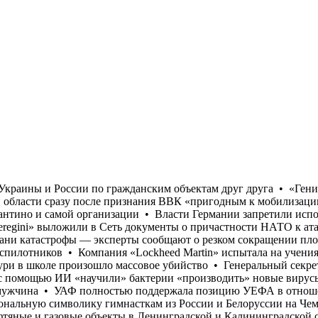
ьно!»: Ученые с помощью ИИ «научили» бактерии «производить» новые вирусы • В одном из ТЦК Житомирской области сразу после признания ВВК «пригодным к мобилизации» умер 46-летний мужчина • УАФ полностью поддержала позицию УЕФА в отношении Президента ФИФА Джанни Инфантино и самой организации • Власти Германии запретили использовать национальную символику гимнасткам из России и Белоруссии на Чемпионате мира • Хакеры из группировки «Beregini» выложили в Сеть документы о причастности НАТО к атакам БПЛА на нефтяные и газовые объекты в Ленинградской и Калининградской областях • Каспийское море находится на грани катастрофы — эксперты сообщают о резком сокращении площади водоема • Гендиректор «Rheinmetall» Армин Паппергер призвал активизировать усилия в сфере защиты Германии от беспилотников • Компания «Lockheed Martin» испытала на учениях «RIMPAC 2026» противолодочную систему искусственного интеллекта «SensorMAX» • В Таиланде в провинции Нонтхабури в школе произошло массовое убийство • Генеральный секретарь ООН Антониу Гутерриш осудил удары Украины и России по гражданским объектам друг друга • «Гениально!»: Ученые с помощью ИИ «научили» бактерии «производить» новые вирусы • В одном из ТЦК Житомирской области сразу после признания ВВК «пригодным к мобилизации» умер 46-летний мужчина • УАФ полностью поддержала позицию УЕФА в отношении Президента ФИФА Джанни Инфантино и самой организации • Власти Германии запретили использовать национальную символику гимнасткам из России и Белоруссии на Чемпионате мира • Хакеры из группировки «Beregini» выложили в Сеть документы о причастности НАТО к атакам БПЛА на нефтяные и газовые объекты в Ленинградской и Калининградской областях • Каспийское море находится на грани катастрофы — эксперты сообщают о резком сокращении площади водоема • Гендиректор «Rheinmetall» Армин Паппергер призвал активизировать усилия в сфере защиты Германии от беспилотников • Компания «Lockheed Martin» испытала на учениях «RIMPAC 2026» противолодочную систему искусственного интеллекта «SensorMAX» • В Таиланде в провинции Нонтхабури в школе произошло массовое убийство • Генеральный секретарь ООН Антониу Гутерриш осудил удары Украины и России по гражданским объектам друг друга • «Гениально!»: Ученые с помощью ИИ «научили» бактерии «производить» новые вирусы • В одном из ТЦК Житомирской области сразу после признания ВВК «пригодным к мобилизации» умер 46-летний мужчина • УАФ полностью поддержала позицию УЕФА в отношении Президента ФИФА Джанни Инфантино и самой организации • Власти Германии запретили использовать национальную символику гимнасткам из России и Белоруссии на Чемпионате мира • Хакеры из группировки «Beregini» выложили в Сеть документы о причастности НАТО к атакам БПЛА на нефтяные и газовые объекты в Ленинградской и Калининградской областях • Каспийское море находится на грани катастрофы — эксперты сообщают о резком сокращении площади водоема • Гендиректор «Rheinmetall» Армин Паппергер призвал активизировать усилия в сфере защиты Германии от беспилотников • Компания «Lockheed Martin» испытала на учениях «RIMPAC 2026» противолодочную систему искусственного интеллекта «SensorMAX» • В Таиланде в провинции Нонтхабури в школе произошло массовое убийство • Генеральный секретарь ООН Антониу Гутерриш осудил удары Украины и России по гражданским объектам друг друга • «Гениально!»: Ученые с помощью ИИ «научили» бактерии «производить» новые вирусы • В одном из ТЦК Житомирской области сразу после признания ВВК «пригодным к мобилизации» умер 46-летний му