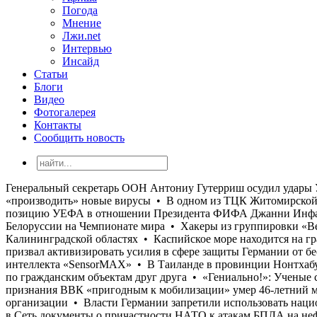
Погода
Мнение
Лжи.net
Интервью
Инсайд
Статьи
Блоги
Видео
Фотогалерея
Контакты
Сообщить новость
Генеральный секретарь ООН Антониу Гутерриш осудил удары Украины и России по гражданским объектам друг друга • «Гениально!»: Ученые с помощью ИИ «научили» бактерии «производить» новые вирусы • В одном из ТЦК Житомирской области сразу после признания ВВК «пригодным к мобилизации» умер 46-летний мужчина • УАФ полностью поддержала позицию УЕФА в отношении Президента ФИФА Джанни Инфантино и самой организации • Власти Германии запретили использовать национальную символику гимнасткам из России и Белоруссии на Чемпионате мира • Хакеры из группировки «Beregini» выложили в Сеть документы о причастности НАТО к атакам БПЛА на нефтяные и газовые объекты в Ленинградской и Калининградской областях • Каспийское море находится на грани катастрофы — эксперты сообщают о резком сокращении площади водоема • Гендиректор «Rheinmetall» Армин Паппергер призвал активизировать усилия в сфере защиты Германии от беспилотников • Компания «Lockheed Martin» испытала на учениях «RIMPAC 2026» противолодочную систему искусственного интеллекта «SensorMAX» • В Таиланде в провинции Нонтхабури в школе произошло массовое убийство • Генеральный секретарь ООН Антониу Гутерриш осудил удары Украины и России по гражданским объектам друг друга • «Гениально!»: Ученые с помощью ИИ «научили» бактерии «производить» новые вирусы • В одном из ТЦК Житомирской области сразу после признания ВВК «пригодным к мобилизации» умер 46-летний мужчина • УАФ полностью поддержала позицию УЕФА в отношении Президента ФИФА Джанни Инфантино и самой организации • Власти Германии запретили использовать национальную символику гимнасткам из России и Белоруссии на Чемпионате мира • Хакеры из группировки «Beregini» выложили в Сеть документы о причастности НАТО к атакам БПЛА на нефтяные и газовые объекты в Ленинградской и Калининградской областях • Каспийское море находится на грани катастрофы — эксперты сообщают о резком сокращении площади водоема • Гендиректор «Rheinmetall» Армин Паппергер призвал активизировать усилия в сфере защиты Германии от беспилотников • Компания «Lockheed Martin» испытала на учениях «RIMPAC 2026» противолодочную систему искусственного интеллекта «SensorMAX» • В Таиланде в провинции Нонтхабури в школе произошло массовое убийство • Генеральный секретарь ООН Антониу Гутерриш осудил удары Украины и России по гражданским объектам друг друга • «Гениально!»: Ученые с помощью ИИ «научили» бактерии «производить» новые вирусы • В одном из ТЦК Житомирской области сразу после признания ВВК «пригодным к мобилизации» умер 46-летний мужчина • УАФ полностью поддержала позицию УЕФА в отношении Президента ФИФА Джанни Инфантино и самой организации • Власти Германии запретили использовать национальную символику гимнасткам из России и Белоруссии на Чемпионате мира • Хакеры из группировки «Beregini» выложили в Сеть документы о причастности НАТО к атакам БПЛА на нефтяные и газовые объекты в Ленинградской и Калининградской областях • Каспийское море находится на грани катастрофы — эксперты сообщают о резком сокращении площади водоема • Гендиректор «Rheinmetall» Армин Паппергер призвал активизировать усилия в сфере защиты Германии от беспилотников • Компания «Lockheed Martin» испытала на учениях «RIMPAC 2026» противолодочную систему искусственного интеллекта «SensorMAX» • В Таиланде в провинции Нонтхабури в школе произошло массовое убийство • Генеральный секретарь ООН Антониу Гутерриш осудил удары Украины и России по гражданским объектам друг друга • «Гениал