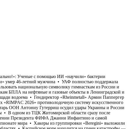
жчина • УАФ полностью поддержала позицию УЕФА в отношении Президента ФИФА Джанни Инфантино и самой организации • Власти Германии запретили использовать национальную символику гимнасткам из России и Белоруссии на Чемпионате мира • Хакеры из группировки «Beregini» выложили в Сеть документы о причастности НАТО к атакам БПЛА на нефтяные и газовые объекты в Ленинградской и Калининградской областях • Каспийское море находится на грани катастрофы — эксперты сообщают о резком сокращении площади водоема • Гендиректор «Rheinmetall» Армин Паппергер призвал активизировать усилия в сфере защиты Германии от беспилотников • Компания «Lockheed Martin» испытала на учениях «RIMPAC 2026» противолодочную систему искусственного интеллекта «SensorMAX» • В Таиланде в провинции Нонтхабури в школе произошло массовое убийство • Генеральный секретарь ООН Антониу Гутерриш осудил удары Украины и России по гражданским объектам друг друга • «Гениально!»: Ученые с помощью ИИ «научили» бактерии «производить» новые вирусы • В одном из ТЦК Житомирской области сразу после признания ВВК «пригодным к мобилизации» умер 46-летний мужчина • УАФ полностью поддержала позицию УЕФА в отношении Президента ФИФА Джанни Инфантино и самой организации • Власти Германии запретили использовать национальную символику гимнасткам из России и Белоруссии на Чемпионате мира • Хакеры из группировки «Beregini» выложили в Сеть документы о причастности НАТО к атакам БПЛА на нефтяные и газовые объекты в Ленинградской и Калининградской областях • Каспийское море находится на грани катастрофы — эксперты сообщают о резком сокращении площади водоема • Гендиректор «Rheinmetall» Армин Паппергер призвал активизировать усилия в сфере защиты Германии от беспилотников • Компания «Lockheed Martin» испытала на учениях «RIMPAC 2026» противолодочную систему искусственного интеллекта «SensorMAX» • В Таиланде в провинции Нонтхабури в школе произошло массовое убийство • Генеральный секретарь ООН Антониу Гутерриш осудил удары Украины и России по гражданским объектам друг друга • «Гениально!»: Ученые с помощью ИИ «научили» бактерии «производить» новые вирусы • В одном из ТЦК Житомирской области сразу после признания ВВК «пригодным к мобилизации» умер 46-летний мужчина • УАФ полностью поддержала позицию УЕФА в отношении Президента ФИФА Джанни Инфантино и самой организации • Власти Германии запретили использовать национальную символику гимнасткам из России и Белоруссии на Чемпионате мира • Хакеры из группировки «Beregini» выложили в Сеть документы о причастности НАТО к атакам БПЛА на нефтяные и газовые объекты в Ленинградской и Калининградской областях • Каспийское море находится на грани катастрофы — эксперты сообщают о резком сокращении площади водоема • Гендиректор «Rheinmetall» Армин Паппергер призвал активизировать усилия в сфере защиты Германии от беспилотников • Компания «Lockheed Martin» испы