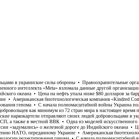
ВК • Одна из моделей искусственного интеллекта «Meta» взломала данные другой организации во время тестирования • «Сапоги помыть?»: В Правительстве России «задумались» о железной дороге до Индийского океана • Цена на нефть упала ниже $80 долларов за баррель • Залужный заявил, что армия РФ научилась противостоять любому вооружению НАТО, переданному Украине • Американская биотехнологическая компания «Kindred Companion Sciences» сообщила о создании первых гипоаллергенных собак с использованием технологии редактирования генома • С начала полномасштабной войны Украина получила около $200 млрд прямого бюджетного финансирования от международных партнеров • Около 16 тысяч иностранных добровольцев как минимум из 72 стран мира в настоящее время проходят службу в Силах обороны Украины • ПФУ проиграл судебные иски пенсионерам на сумму 91 млрд грн • Колумбийские наркокартели отправляют своих людей добровольцами в украинские силы обороны • Правоохранительные органы проводят масштабные обыски в Мукачевском районном ТЦК и СП, а также в местной ВВК • Одна из моделей искусственного интеллекта «Meta» взломала данные другой организации во время тестирования • «Сапоги помыть?»: В Правительстве России «задумались» о железной дороге до Индийского океана • Цена на нефть упала ниже $80 долларов за баррель • Залужный заявил, что армия РФ научилась противостоять любому вооружению НАТО, переданному Украине • Американская биотехнологическая компания «Kindred Companion Sciences» сообщила о создании первых гипоаллергенных собак с использованием технологии редактирования генома • С начала полномасштабной войны Украина получила около $200 млрд прямого бюджетного финансирования от международных партнеров • Около 16 тысяч иностранных добровольцев как минимум из 72 стран мира в настоящее время проходят службу в Силах обороны Украины • ПФУ проиграл судебные иски пенсионерам на сумму 91 млрд грн • Колумбийские наркокартели отправляют своих людей добровольцами в украинские силы обороны • Правоохранительные органы проводят масштабные обыски в Мукачевском районном ТЦК и СП, а также в местной ВВК • Одна из моделей искусственного интеллекта «Meta» взломала данные другой организации во время тестирования • «Сапоги помыть?»: В Правительстве России «задумались» о железной дороге до Индийского океана • Цена на нефть упала ниже $80 долларов за баррель • Залужный заявил, что армия РФ научилась противостоять любому вооружению НАТО, переданному Украине • Американская биотехнологическая компания «Kindred Companion Sciences» сообщила о создании первых гипоаллергенных собак с использованием технологии редактирования генома • С начала полномасштабной войны Украина получила около $200 млрд прямого бюджетного финансирования от международных партнеров • Около 16 тысяч иностранных добровольцев как минимум из 72 стран мира в настоящее время проходят службу в Силах обороны Украины • ПФУ проиграл судебные иски пенсионерам на сумму 91 млрд грн • Колумбийские наркокартели отправляют своих людей добровольцами в украинские силы обороны • Правоохранительные органы проводят масштабные обыски в Мукачевском районном ТЦК и СП, а также в местной ВВК • Одна из моделей искусственного интеллекта «Meta» взломала данные другой организации во время тестирования • «Сапоги помыть?»: В Правительстве России «задумались» о железной дороге до Индийского океана • Цена на нефть упала ниже $80 долларов за баррель 