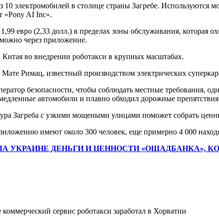
из 10 электромобилей в столице страны Загребе. Используются 
 «Pony AI Inc».
99 евро (2,33 долл.) в пределах зоны обслуживания, которая охв
 можно через приложение.
и Китая во внедрении роботакси в крупных масштабах.
ате Римац, известный производством электрических суперкаров 
оператор безопасности, чтобы соблюдать местные требования, о
 медленные автомобили и плавно обходил дорожные препятствия
ура Загреба с узкими мощеными улицами поможет собрать ценны
приложению имеют около 300 человек, еще примерно 4 000 наход
НУЛА УКРАИНЕ ДЕНЬГИ И ЦЕННОСТИ «ОЩАДБАНКА»,
 коммерческий сервис роботакси заработал в Хорватии