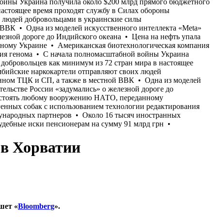
 в Хорватии
шет «
Bloomberg
».