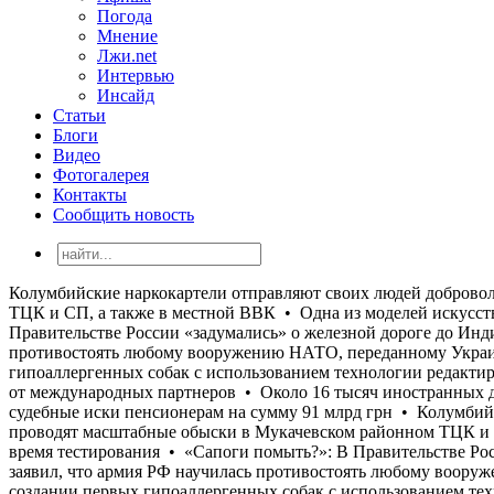
Погода
Мнение
Лжи.net
Интервью
Инсайд
Статьи
Блоги
Видео
Фотогалерея
Контакты
Сообщить новость
Колумбийские наркокартели отправляют своих людей добровольцами в украинские силы обороны • Правоохранительные органы проводят масштабные обыски в Мукачевском районном ТЦК и СП, а также в местной ВВК • Одна из моделей искусственного интеллекта «Meta» взломала данные другой организации во время тестирования • «Сапоги помыть?»: В Правительстве России «задумались» о железной дороге до Индийского океана • Цена на нефть упала ниже $80 долларов за баррель • Залужный заявил, что армия РФ научилась противостоять любому вооружению НАТО, переданному Украине • Американская биотехнологическая компания «Kindred Companion Sciences» сообщила о создании первых гипоаллергенных собак с использованием технологии редактирования генома • С начала полномасштабной войны Украина получила около $200 млрд прямого бюджетного финансирования от международных партнеров • Около 16 тысяч иностранных добровольцев как минимум из 72 стран мира в настоящее время проходят службу в Силах обороны Украины • ПФУ проиграл судебные иски пенсионерам на сумму 91 млрд грн • Колумбийские наркокартели отправляют своих людей добровольцами в украинские силы обороны • Правоохранительные органы проводят масштабные обыски в Мукачевском районном ТЦК и СП, а также в местной ВВК • Одна из моделей искусственного интеллекта «Meta» взломала данные другой организации во время тестирования • «Сапоги помыть?»: В Правительстве России «задумались» о железной дороге до Индийского океана • Цена на нефть упала ниже $80 долларов за баррель • Залужный заявил, что армия РФ научилась противостоять любому вооружению НАТО, переданному Украине • Американская биотехнологическая компания «Kindred Companion Sciences» сообщила о создании первых гипоаллергенных собак с использованием технологии редактирования генома • С начала полномасштабной войны Украина получила около $200 млрд прямого бюджетного финансирования от международных партнеров • Около 16 тысяч иностранных добровольцев как минимум из 72 стран мира в настоящее время проходят службу в Силах обороны Украины • ПФУ проиграл судебные иски пенсионерам на сумму 91 млрд грн • Колумбийские наркокартели отправляют своих людей добровольцами в украинские силы обороны • Правоохранительные органы проводят масштабные обыски в Мукачевском районном ТЦК и СП, а также в местной ВВК • Одна из моделей искусственного интеллекта «Meta» взломала данные другой организации во время тестирования • «Сапоги помыть?»: В Правительстве России «задумались» о железной дороге до Индийского океана • Цена на нефть упала ниже $80 долларов за баррель • Залужный заявил, что армия РФ научилась противостоять любому вооружению НАТО, переданному Украине • Американская биотехнологическая компания «Kindred Companion Sciences» сообщила о создании первых гипоаллергенных собак с использованием технологии редактирования генома • С начала полномасштабной войны Украина получила около $200 млрд прямого бюджетного финансирования от международных партнеров • Около 16 тысяч иностранных добровольцев как минимум из 72 стран мира в настоящее время проходят службу в Силах обороны Украины • ПФУ проиграл судебные иски пенсионерам на сумму 91 млрд грн • Колумбийские наркокартели отправляют своих людей добровольцами в украинские силы обороны • Правоохранительные органы проводят масштабные обыски в Мукачевском районном ТЦК и СП, а также в местной В