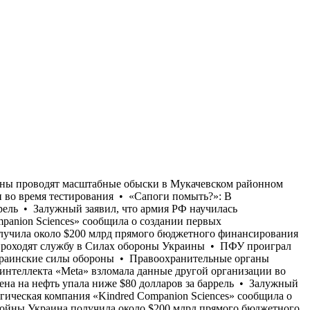
• Залужный заявил, что армия РФ научилась противостоять любому вооружению НАТО, переданному Украине • Американская биотехнологическая компания «Kindred Companion Sciences» сообщила о создании первых гипоаллергенных собак с использованием технологии редактирования генома • С начала полномасштабной войны Украина получила около $200 млрд прямого бюджетного финансирования от международных партнеров • Около 16 тысяч иностранных добровольцев как минимум из 72 стран мира в настоящее время проходят службу в Силах обороны Украины • ПФУ проиграл судебные иски пенсионерам на сумму 91 млрд грн • Колумбийские наркокартели отправляют своих людей добровольцами в украинские силы обороны • Правоохранительные органы проводят масштабные обыски в Мукачевском районном ТЦК и СП, а также в местной ВВК • Одна из моделей искусственного интеллекта «Meta» взломала данные другой организации во время тестирования • «Сапоги помыть?»: В Правительстве России «задумались» о железной дороге до Индийского океана • Цена на нефть упала ниже $80 долларов за баррель • Залужный заявил, что армия РФ научилась противостоять любому вооружению НАТО, переданному Украине • Американская биотехнологическая компания «Kindred Companion Sciences» сообщила о создании первых гипоаллергенных собак с использованием технологии редактирования генома • С начала полномасштабной войны Украина получила около $200 млрд прямого бюджетного финансирования от международных партнеров • Около 16 тысяч иностранных добровольцев как минимум из 72 стран мира в настоящее время проходят службу в Силах обороны Украины • ПФУ проиграл судебные иски пенсионерам на сумму 91 млрд грн • Колумбийские наркокартели отправляют своих людей добровольцами в украинские силы обороны • Правоохранительные органы проводят масштабные обыски в Мукачевском районном ТЦК и СП, а также в местной ВВК • Одна из моделей искусственного интеллекта «Meta» взломала данные другой организации во время тестирования • «Сапоги помыть?»: В Правительстве России «задумались» о железной дороге до Индийского океана • Цена на нефть упала ниже $80 долларов за баррель • Залужный заявил, что армия РФ научилась противостоять любому вооружению НАТО, переданному Украине • Американская биотехнологическая компания «Kindred Companion Sciences» сообщила о создании первых гипоаллергенных собак с использованием технологии редактирования генома • С начала полномасштабной войны Украина получила около $200 млрд прямого бюджетного финансирования от международных партнеров • Около 16 тысяч иностранных добровольцев как минимум из 72 стран мира в настоящее время проходят службу в Силах обороны Украины • ПФУ проиграл судебные иски пенсионерам на сумму 91 млрд грн • Колумбийские наркокартели отправляют своих людей добровольцами в украинские силы обороны • Правоохранительные органы проводят масштабные обыски в Мукачевском районном ТЦК и СП, а также в местной ВВК • Одна из моделей искусственного интеллекта «Meta» взломала данные другой организации во время тестирования • «Сапоги помыть?»: В Правительстве России «задумались» о железной дороге до Индийского океана • Цена на нефт