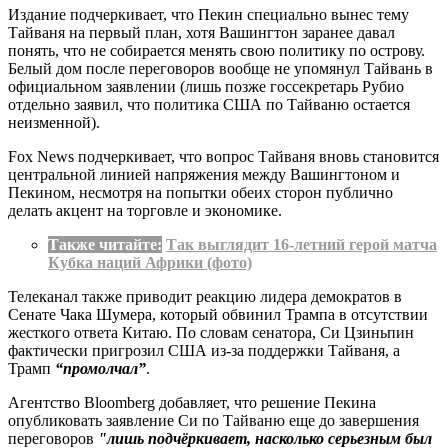
Издание подчеркивает, что Пекин специально вынес тему
Тайваня на первый план, хотя Вашингтон заранее давал
понять, что не собирается менять свою политику по острову.
Белый дом после переговоров вообще не упомянул Тайвань в
официальном заявлении (лишь позже госсекретарь Рубио
отдельно заявил, что политика США по Тайваню остается
неизменной).
Fox News подчеркивает, что вопрос Тайваня вновь становится
центральной линией напряжения между Вашингтоном и
Пекином, несмотря на попытки обеих сторон публично
делать акцент на торговле и экономике.
Также читайте:
Так выглядит 16-летний герой матча
Кубка наций Африки (фото)
Телеканал также приводит реакцию лидера демократов в
Сенате Чака Шумера, который обвинил Трампа в отсутствии
жесткого ответа Китаю. По словам сенатора, Си Цзиньпин
фактически пригрозил США из-за поддержки Тайваня, а
Трамп
“промолчал”
.
Агентство Bloomberg добавляет, что решение Пекина
опубликовать заявление Си по Тайваню еще до завершения
переговоров
"лишь подчёркивает, насколько серьезным был