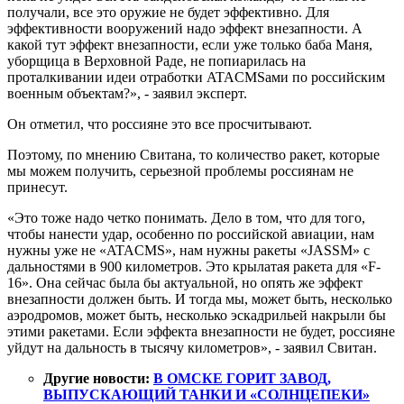
получали, все это оружие не будет эффективно. Для
эффективности вооружений надо эффект внезапности. А
какой тут эффект внезапности, если уже только баба Маня,
уборщица в Верховной Раде, не попиарилась на
проталкивании идеи отработки ATACMSами по российским
военным объектам?», - заявил эксперт.
Он отметил, что россияне это все просчитывают.
Поэтому, по мнению Свитана, то количество ракет, которые
мы можем получить, серьезной проблемы россиянам не
принесут.
«Это тоже надо четко понимать. Дело в том, что для того,
чтобы нанести удар, особенно по российской авиации, нам
нужны уже не «ATACMS», нам нужны ракеты «JASSM» с
дальностями в 900 километров. Это крылатая ракета для «F-
16». Она сейчас была бы актуальной, но опять же эффект
внезапности должен быть. И тогда мы, может быть, несколько
аэродромов, может быть, несколько эскадрильей накрыли бы
этими ракетами. Если эффекта внезапности не будет, россияне
уйдут на дальность в тысячу километров», - заявил Свитан.
Другие новости:
В ОМСКЕ ГОРИТ ЗАВОД,
ВЫПУСКАЮЩИЙ ТАНКИ И «СОЛНЦЕПЕКИ»