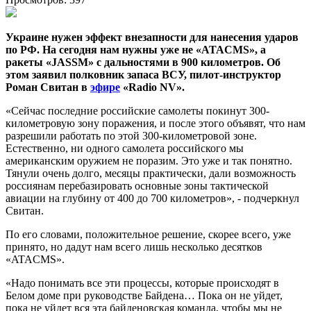
Украине нужен эффект внезапности для нанесения ударов
по РФ. На сегодня нам нужны уже не «ATACMS», а
ракеты «JASSM» с дальностями в 900 километров. Об
этом заявил полковник запаса ВСУ, пилот-инструктор
Роман Свитан в
эфире
«Radio NV».
«Сейчас последние российские самолеты покинут 300-
километровую зону поражения, и после этого объявят, что нам
разрешили работать по этой 300-километровой зоне.
Естественно, ни одного самолета российского мы
американским оружием не поразим. Это уже и так понятно.
Тянули очень долго, месяцы практически, дали возможность
россиянам перебазировать основные зоны тактической
авиации на глубину от 400 до 700 километров», - подчеркнул
Свитан.
По его словами, положительное решение, скорее всего, уже
принято, но дадут нам всего лишь несколько десятков
«ATACMS».
«Надо понимать все эти процессы, которые происходят в
Белом доме при руководстве Байдена… Пока он не уйдет,
пока не уйдет вся эта байденовская команда, чтобы мы не