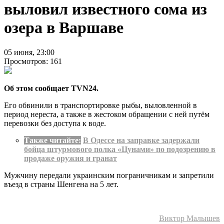
выловил известного сома из
озера в Варшаве
05 июня, 23:00
Просмотров: 161
Об этом сообщает TVN24.
Его обвинили в транспортировке рыбы, выловленной в
период нереста, а также в жестоком обращении с ней путём
перевозки без доступа к воде.
Также читайте:
В Одессе на заправке задержали
бойца штурмового полка «Цунами» по подозрению в
продаже оружия и гранат
Мужчину передали украинским пограничникам и запретили
въезд в страны Шенгена на 5 лет.
Виктор Малышев