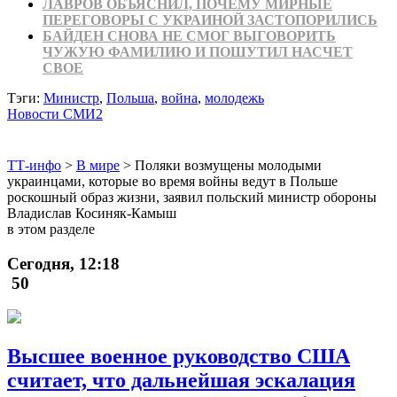
ЛАВРОВ ОБЪЯСНИЛ, ПОЧЕМУ МИРНЫЕ
ПЕРЕГОВОРЫ С УКРАИНОЙ ЗАСТОПОРИЛИСЬ
БАЙДЕН СНОВА НЕ СМОГ ВЫГОВОРИТЬ
ЧУЖУЮ ФАМИЛИЮ И ПОШУТИЛ НАСЧЕТ
СВОЕ
Тэги:
Министр
,
Польша
,
война
,
молодежь
Новости СМИ2
ТТ-инфо
>
В мире
>
Поляки возмущены молодыми
украинцами, которые во время войны ведут в Польше
роскошный образ жизни, заявил польский министр обороны
Владислав Косиняк-Камыш
в этом разделе
Сегодня, 12:18
50
Высшее военное руководство США
считает, что дальнейшая эскалация