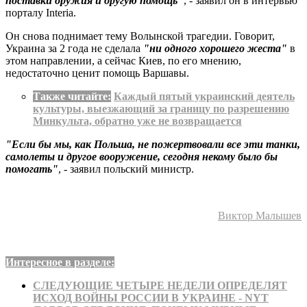
поставки оружия и другую помощь"
, - заявил он в интервью
порталу Interia.
Он снова поднимает тему Волынской трагедии. Говорит,
Украина за 2 года не сделала
"ни одного хорошего жеста"
в
этом направлении, а сейчас Киев, по его мнению,
недостаточно ценит помощь Варшавы.
Также читайте:
Каждый пятый украинский деятель
культуры, выезжающий за границу по разрешению
Минкульта, обратно уже не возвращается
"Если бы мы, как Польша, не пожертвовали все эти танки,
самолеты и другое вооружение, сегодня некому было бы
помогать"
, - заявил польский министр.
Виктор Малышев
Интересное в разделе:
СЛЕДУЮЩИЕ ЧЕТЫРЕ НЕДЕЛИ ОПРЕДЕЛЯТ
ИСХОД ВОЙНЫ РОССИИ В УКРАИНЕ - NYT