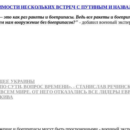
ИМОСТИ НЕСКОЛЬКИХ ВСТРЕЧ С ПУТИНЫМ И НАЗВА
 это как раз ракеты и боеприпасы. Ведь все ракеты и боепр
ем нам вооружение без боеприпасов?"
- добавил военный экспе
УЩЕЕ УКРАИНЫ
 ПО СУТИ, ВОПРОС ВРЕМЕНИ», - СТАНИСЛАВ РЕЧИНС
ВСЕМ МИРЕ. ОТ НЕГО ОТКАЗАЛИСЬ ВСЕ ЛИДЕРЫ ЕВ
 КИВА
ужение и боеприпасы могут быть просроченными - военный эксп