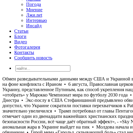
Погода
Мнение
Лжи.net
Интервью
Инсайд
Статьи
Блоги
Видео
Фотогалерея
Контакты
Сообщить новость
Обмен разведывательными данными между США и Украиной в последнее время значительно увеличился • Трамп потребовал от главы Пентагона объяснений острой нехватки боеприпасов на фоне конфликта с Ираном • 6 августа, Православная церковь Украины отмечает один из двенадцати важнейших христианских праздников — Преображение Господне • «Вторжение в Украину, представленное Путиным, как способ укрепления национальной безопасности России, всё чаще даёт обратный эффект», - «Sky News» • В Испании и Португалии потребовали «отобрать» у Марокко Чемпионат мира по футболу 2030 года • Завтра аномальная жара в Украине выйдет на пик • Молдова начала использовать стратегический запас воды из-за обмеления Днестра • Экс-послу в США Стефанишиной предъявлено обвинение • Герой мема «Гарольд, скрывающий боль» стал неожиданным фаворитом на пост президента Венгрии • Зеленский допустил, что Украине сократили поставки перехватчиков к Patriot, чтобы сделать ее «более сговорчивой» • Обмен разведывательными данными между США и Украиной в последнее время значительно увеличился • Трамп потребовал от главы Пентагона объяснений острой нехватки боеприпасов на фоне конфликта с Ираном • 6 августа, Православная церковь Украины отмечает один из двенадцати важнейших христианских праздников — Преображение Господне • «Вторжение в Украину, представленное Путиным, как способ укрепления национальной безопасности России, всё чаще даёт обратный эффект», - «Sky News» • В Испании и Португалии потребовали «отобрать» у Марокко Чемпионат мира по футболу 2030 года • Завтра аномальная жара в Украине выйдет на пик • Молдова начала использовать стратегический запас воды из-за обмеления Днестра • Экс-послу в США Стефанишиной предъявлено обвинение • Герой мема «Гарольд, скрывающий боль» стал неожиданным фаворитом на пост президента Венгрии • Зеленский допустил, что Украине сократили поставки перехватчиков к Patriot, чтобы сделать ее «более сговорчивой» • Обмен разведывательными данными между США и Украиной в последнее время значительно увеличился • Трамп потребовал от главы Пентагона объяснений острой нехватки боеприпасов на фоне конфликта с Ираном • 6 августа, Православная церковь Украины отмечает один из двенадцати важнейших христианских праздников — Преображение Господне • «Вторжение в Украину, представленное Путиным, как способ укрепления национальной безопасности России, всё чаще даёт обратный эффект», - «Sky News» • В Испании и Португалии потребовали «отобрать» у Марокко Чемпионат мира по футболу 2030 года • Завтра аномальная жара в Украине выйдет на пик • Молдова начала использовать стратегический запас воды из-за обмеления Днестра • Экс-послу в США Стефанишиной предъявлено обвинение • Герой мема «Гарольд, скрывающий боль» стал неожиданным фаворитом на пост президента Венгрии • Зеленский допустил, что Украине сократили поставки перехватчиков к Patriot, чтобы сделать ее «более сговорчивой» • Обмен разведывательными данными между США и Украиной в последнее время значительно увеличился • Трамп потребовал от главы Пентагона объяснений острой нехватки боеприпасов на фоне конфликта с Ираном • 6 августа, Православная церковь Украины отмечает один из двенадцати важнейших христианских праздников — Преображение Господне • «Вторжение в Украину, представленное Путиным, как способ укреплени