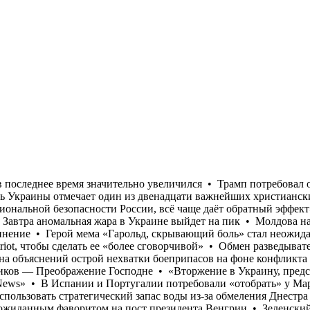
я национальной безопасности России, всё чаще даёт обратный эффект», - «Sky News» • В Испании и Португалии потребовали «отобрать» у Марокко Чемпионат мира по футболу 2030 года • Завтра аномальная жара в Украине выйдет на пик • Молдова начала использовать стратегический запас воды из-за обмеления Днестра • Экс-послу в США Стефанишиной предъявлено обвинение • Герой мема «Гарольд, скрывающий боль» стал неожиданным фаворитом на пост президента Венгрии • Зеленский допустил, что Украине сократили поставки перехватчиков к Patriot, чтобы сделать ее «более сговорчивой» • Обмен разведывательными данными между США и Украиной в последнее время значительно увеличился • Трамп потребовал от главы Пентагона объяснений острой нехватки боеприпасов на фоне конфликта с Ираном • 6 августа, Православная церковь Украины отмечает один из двенадцати важнейших христианских праздников — Преображение Господне • «Вторжение в Украину, представленное Путиным, как способ укрепления национальной безопасности России, всё чаще даёт обратный эффект», - «Sky News» • В Испании и Португалии потребовали «отобрать» у Марокко Чемпионат мира по футболу 2030 года • Завтра аномальная жара в Украине выйдет на пик • Молдова начала использовать стратегический запас воды из-за обмеления Днестра • Экс-послу в США Стефанишиной предъявлено обвинение • Герой мема «Гарольд, скрывающий боль» стал неожиданным фаворитом на пост президента Венгрии • Зеленский допустил, что Украине сократили поставки перехватчиков к Patriot, чтобы сделать ее «более сговорчивой» • Обмен разведывательными данными между США и Украиной в последнее время значительно увеличился • Трамп потребовал от главы Пентагона объяснений острой нехватки боеприпасов на фоне конфликта с Ираном • 6 августа, Православная церковь Украины отмечает один из двенадцати важнейших христианских праздников — Преображение Господне • «Вторжение в Украину, представленное Путиным, как способ укрепления национальной безопасности России, всё чаще даёт обратный эффект», - «Sky News» • В Испании и Португалии потребовали «отобрать» у Марокко Чемпионат мира по футболу 2030 года • Завтра аномальная жара в Украине выйдет на пик • Молдова начала использовать стратегический запас воды из-за обмеления Днестра • Экс-послу в США Стефанишиной предъявлено обвинение • Герой мема «Гарольд, скрывающий боль» стал неожиданным фаворитом на пост президента Венгрии • Зеленский допустил, что Украине сократили поставки перехватчиков к Patriot, чтобы сделать ее «более сговорчивой» • Обмен разведывательными данными между США и Украиной в последнее время значительно увеличился • Трамп потребовал от главы Пентагона объяснений острой нехватки боеприпасов на фоне конфликта с Ираном • 6 августа, Православная церковь Украины отмечает один из двенадцати важнейших христианских праздников — Преображение Господне • «Вторжение в Украину, представленное Путиным, как способ укрепления национальной безопасности России, всё чаще даёт обратный эффект», - «Sky News» • В Испании и Португалии потребовали «отобрать» у Марокко Чемпионат мира по футболу 2030 года • Завтра аномальная жара в Украине выйдет на пик • Молдова начала использовать стратегический запас воды из-за обмеления Днестра • Экс-послу в США Стефанишиной предъявлено обвинение • Герой мема «Гарольд, скрывающий боль» стал неожиданным фаворитом на пост президента Венгрии • Зе