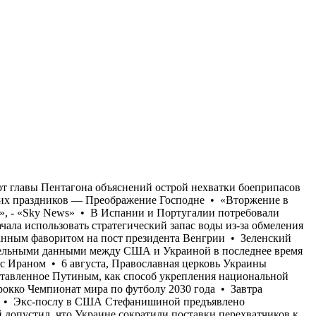
ленский допустил, что Украине сократили поставки перехватчиков к Patriot, чтобы сделать ее «более сговорчивой» • Обмен разведывательными данными между США и Украиной в последнее время значительно увеличился • Трамп потребовал от главы Пентагона объяснений острой нехватки боеприпасов на фоне конфликта с Ираном • 6 августа, Православная церковь Украины отмечает один из двенадцати важнейших христианских праздников — Преображение Господне • «Вторжение в Украину, представленное Путиным, как способ укрепления национальной безопасности России, всё чаще даёт обратный эффект», - «Sky News» • В Испании и Португалии потребовали «отобрать» у Марокко Чемпионат мира по футболу 2030 года • Завтра аномальная жара в Украине выйдет на пик • Молдова начала использовать стратегический запас воды из-за обмеления Днестра • Экс-послу в США Стефанишиной предъявлено обвинение • Герой мема «Гарольд, скрывающий боль» стал неожиданным фаворитом на пост президента Венгрии • Зеленский допустил, что Украине сократили поставки перехватчиков к Patriot, чтобы сделать ее «более сговорчивой» • Обмен разведывательными данными между США и Украиной в последнее время значительно увеличился • Трамп потребовал от главы Пентагона объяснений острой нехватки боеприпасов на фоне конфликта с Ираном • 6 августа, Православная церковь Украины отмечает один из двенадцати важнейших христианских праздников — Преображение Господне • «Вторжение в Украину, представленное Путиным, как способ укрепления национальной безопасности России, всё чаще даёт обратный эффект», - «Sky News» • В Испании и Португалии потребовали «отобрать» у Марокко Чемпионат мира по футболу 2030 года • Завтра аномальная жара в Украине выйдет на пик • Молдова начала использовать стратегический запас воды из-за обмеления Днестра • Экс-послу в США Стефанишиной предъявлено обвинение • Герой мема «Гарольд, скрывающий боль» стал неожиданным фаворитом на пост президента Венгрии • Зеленский допустил, что Украине сократили поставки перехватчиков к Patriot, чтобы сделать ее «более сговорчивой» • Обмен разведывательными данными между США и Украиной в последнее время значительно увеличился • Трамп потребовал от главы Пентагона объяснений острой нехватки боеприпасов на фоне конфликта с Ираном • 6 августа, Православная церковь Украины отмечает один из двенадцати важнейших христианских праздников — Преображение Господне • «Вторжение в Украину, представленное Путиным, как способ укрепления национальной безопасности России, всё чаще даёт обратный эффект», - «Sky News» • В Испании и Португалии потребовали «отобрать» у Марокко Чемпионат мира по футболу 2030 года • Завтра аномальная жара в Украине выйдет на пик • Молдова начала использовать стратегический запас воды из-за обмеления Днестра • Экс-послу в США Стефанишиной предъявлено обвинение • Герой мема «Гарольд, скрывающий боль» стал неожиданным фаворитом на пост президента Венгрии • Зеленский допустил, что Украине сократили поставки перехватчиков к Patriot, чтобы сделать ее «более сговорчивой» • Обмен разведывательными данными между США и Украиной в последнее время значительно увеличился • Трамп потребовал от главы Пентагона объяснений острой нехватки боеприпасов на фоне