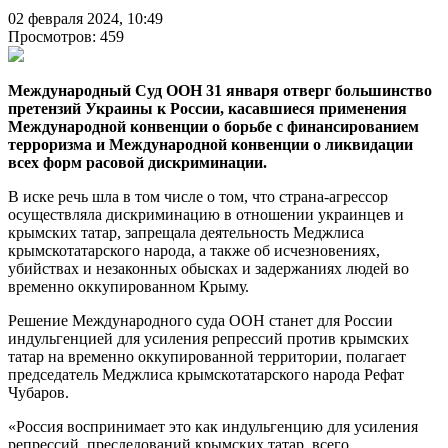
02 февраля 2024, 10:49
Просмотров: 459
Международный Суд ООН 31 января отверг большинство
претензий Украины к России, касавшиеся применения
Международной конвенции о борьбе с финансированием
терроризма и Международной конвенции о ликвидации
всех форм расовой дискриминации.
В иске речь шла в том числе о том, что страна-агрессор
осуществляла дискриминацию в отношении украинцев и
крымских татар, запрещала деятельность Меджлиса
крымскотатарского народа, а также об исчезновениях,
убийствах и незаконных обысках и задержаниях людей во
временно оккупированном Крыму.
Решение Международного суда ООН станет для России
индульгенцией для усиления репрессий против крымских
татар на временно оккупированной территории, полагает
председатель Меджлиса крымскотатарского народа Рефат
Чубаров.
«Россия воспринимает это как индульгенцию для усиления
репрессий, преследований крымских татар, всего