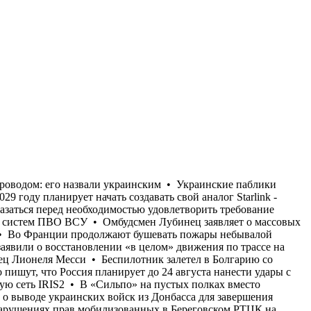
идоре в Крым на захваченном России юге Украины, которую постоянно атаковали украинские дроны • Умер отец Лионеля Месси • Беспилотник залетел в Болгарию со стороны Румынии и взорвался рядом с Трансбалканским газопроводом: его назвали украинским • Украинские паблики массово пишут, что Россия планирует до 24 августа нанести удары с целью уничтожения энергетики Киева • Европа только в 2029 году планирует начать создавать свой аналог Starlink - спутниковую сеть IRIS2 • В «Сильпо» на пустых полках вместо продуктов разместили объявления • Запад и Украина могут оказаться перед необходимостью удовлетворить требование Путина о выводе украинских войск из Донбасса для завершения войны, если не будут организованы поставки противоракет для систем ПВО ВСУ • Омбудсмен Лубинец заявляет о массовых нарушениях прав мобилизованных в Береговском РТЦК на Закарпатье, где сотни мужчин лишали права на законную отсрочку • Во Франции продолжают бушевать пожары небывалой силы • Страны ЕС, несмотря на заявление об отказе от российского газа к следующему году, увеличивают его импорт • В РФ заявили о восстановлении «в целом» движения по трассе на сухопутном коридоре в Крым на захваченном России юге Украины, которую постоянно атаковали украинские дроны • Умер отец Лионеля Месси • Беспилотник залетел в Болгарию со стороны Румынии и взорвался рядом с Трансбалканским газопроводом: его назвали украинским • Украинские паблики массово пишут, что Россия планирует до 24 августа нанести удары с целью уничтожения энергетики Киева • Европа только в 2029 году планирует начать создавать свой аналог Starlink - спутниковую сеть IRIS2 • В «Сильпо» на пустых полках вместо продуктов разместили объявления • Запад и Украина могут оказаться перед необходимостью удовлетворить требование Путина о выводе украинских войск из Донбасса для завершения войны, если не будут организованы поставки противоракет для систем ПВО ВСУ • Омбудсмен Лубинец заявляет о массовых нарушениях прав мобилизованных в Береговском РТЦК на Закарпатье, где сотни мужчин лишали права на законную отсрочку • Во Франции продолжают бушевать пожары небывалой силы • Страны ЕС, несмотря на заявление об отказе от российского газа к следующему году, увеличивают его импорт • В РФ заявили о восстановлении «в целом» движения по трассе на сухопутном коридоре в Крым на захваченном России юге Украины, которую постоянно атаковали украинские дроны • Умер отец Лионеля Месси • Беспилотник залетел в Болгарию со стороны Румынии и взорвался рядом с Трансбалканским газопроводом: его назвали украинским • Украинские паблики массово пишут, что Россия планирует до 24 августа нанести удары с целью уничтожения энергетики Киева • Европа только в 2029 году планирует начать создавать свой аналог Starlink - спутниковую сеть IRIS2 • В «Сильпо» на пустых полках вместо продуктов разместили объявления • Запад и Украина могут оказаться перед необходимостью удовлетворить требование Путина о выводе украинских войск из Донбасса для завершения войны, если не будут организованы поставки противоракет для систем ПВО ВС