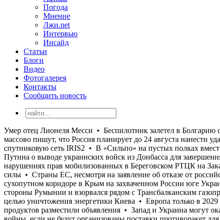
Погода
Мнение
Лжи.net
Интервью
Инсайд
Статьи
Блоги
Видео
Фотогалерея
Контакты
Сообщить новость
Умер отец Лионеля Месси • Беспилотник залетел в Болгарию со стороны Румынии и взорвался рядом с Трансбалканским газопроводом: его назвали украинским • Украинские паблики массово пишут, что Россия планирует до 24 августа нанести удары с целью уничтожения энергетики Киева • Европа только в 2029 году планирует начать создавать свой аналог Starlink - спутниковую сеть IRIS2 • В «Сильпо» на пустых полках вместо продуктов разместили объявления • Запад и Украина могут оказаться перед необходимостью удовлетворить требование Путина о выводе украинских войск из Донбасса для завершения войны, если не будут организованы поставки противоракет для систем ПВО ВСУ • Омбудсмен Лубинец заявляет о массовых нарушениях прав мобилизованных в Береговском РТЦК на Закарпатье, где сотни мужчин лишали права на законную отсрочку • Во Франции продолжают бушевать пожары небывалой силы • Страны ЕС, несмотря на заявление об отказе от российского газа к следующему году, увеличивают его импорт • В РФ заявили о восстановлении «в целом» движения по трассе на сухопутном коридоре в Крым на захваченном России юге Украины, которую постоянно атаковали украинские дроны • Умер отец Лионеля Месси • Беспилотник залетел в Болгарию со стороны Румынии и взорвался рядом с Трансбалканским газопроводом: его назвали украинским • Украинские паблики массово пишут, что Россия планирует до 24 августа нанести удары с целью уничтожения энергетики Киева • Европа только в 2029 году планирует начать создавать свой аналог Starlink - спутниковую сеть IRIS2 • В «Сильпо» на пустых полках вместо продуктов разместили объявления • Запад и Украина могут оказаться перед необходимостью удовлетворить требование Путина о выводе украинских войск из Донбасса для завершения войны, если не будут организованы поставки противоракет для систем ПВО ВСУ • Омбудсмен Лубинец заявляет о массовых нарушениях прав мобилизованных в Береговском РТЦК на Закарпатье, где сотни мужчин лишали права на законную отсрочку • Во Франции продолжают бушевать пожары небывалой силы • Страны ЕС, несмотря на заявление об отказе от российского газа к следующему году, увеличивают его импорт • В РФ заявили о восстановлении «в целом» движения по трассе на сухопутном коридоре в Крым на захваченном России юге Украины, которую постоянно атаковали украинские дроны • Умер отец Лионеля Месси • Беспилотник залетел в Болгарию со стороны Румынии и взорвался рядом с Трансбалканским газопроводом: его назвали украинским • Украинские паблики массово пишут, что Россия планирует до 24 августа нанести удары с целью уничтожения энергетики Киева • Европа только в 2029 году планирует начать создавать свой аналог Starlink - спутниковую сеть IRIS2 • В «Сильпо» на пустых полках вместо продуктов разместили объявления • Запад и Украина могут оказаться перед необходимостью удовлетворить требование Путина о выводе украинских войск из Донбасса для завершения войны, если не будут организованы поставки противоракет для систем ПВО ВСУ • Омбудсмен Лубинец заявляет о массовых нарушениях прав мобилизованных в Береговском РТЦК на Закарпатье, где сотни мужчин лишали права на законную отсрочку • Во Франции продолжают бушевать пожары небывалой силы • Страны ЕС, несмотря на заявление об отказе от российского газа к следующему году, увеличивают его импорт • В РФ заявили о восстановлении «в целом» движения по трассе на сухопутном коридоре в Крым на з