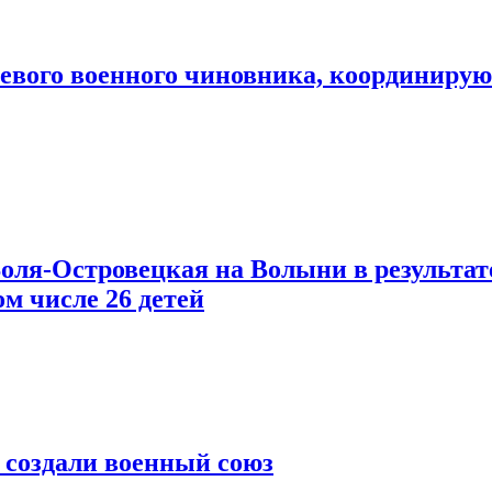
чевого военного чиновника, координиру
оля-Островецкая на Волыни в результа
ом числе 26 детей
 создали военный союз