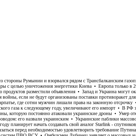
ахваченном России юге Украины, которую постоянно атаковали украинские дроны • Умер отец Лионеля Месси • Беспилотник залетел в Болгарию со стороны Румынии и взорвался рядом с Трансбалканским газопроводом: его назвали украинским • Украинские паблики массово пишут, что Россия планирует до 24 августа нанести удары с целью уничтожения энергетики Киева • Европа только в 2029 году планирует начать создавать свой аналог Starlink - спутниковую сеть IRIS2 • В «Сильпо» на пустых полках вместо продуктов разместили объявления • Запад и Украина могут оказаться перед необходимостью удовлетворить требование Путина о выводе украинских войск из Донбасса для завершения войны, если не будут организованы поставки противоракет для систем ПВО ВСУ • Омбудсмен Лубинец заявляет о массовых нарушениях прав мобилизованных в Береговском РТЦК на Закарпатье, где сотни мужчин лишали права на законную отсрочку • Во Франции продолжают бушевать пожары небывалой силы • Страны ЕС, несмотря на заявление об отказе от российского газа к следующему году, увеличивают его импорт • В РФ заявили о восстановлении «в целом» движения по трассе на сухопутном коридоре в Крым на захваченном России юге Украины, которую постоянно атаковали украинские дроны • Умер отец Лионеля Месси • Беспилотник залетел в Болгарию со стороны Румынии и взорвался рядом с Трансбалканским газопроводом: его назвали украинским • Украинские паблики массово пишут, что Россия планирует до 24 августа нанести удары с целью уничтожения энергетики Киева • Европа только в 2029 году планирует начать создавать свой аналог Starlink - спутниковую сеть IRIS2 • В «Сильпо» на пустых полках вместо продуктов разместили объявления • Запад и Украина могут оказаться перед необходимостью удовлетворить требование Путина о выводе украинских войск из Донбасса для завершения войны, если не будут организованы поставки противоракет для систем ПВО ВСУ • Омбудсмен Лубинец заявляет о массовых нарушениях прав мобилизованных в Береговском РТЦК на Закарпатье, где сотни мужчин лишали права на законную отсрочку • Во Франции продолжают бушевать пожары небывалой силы • Страны ЕС, несмотря на заявление об отказе от российского газа к следующему году, увеличивают его импорт • В РФ заявили о восстановлении «в целом» движения по трассе на сухопутном коридоре в Крым на захваченном России юге Украины, которую постоянно атаковали украинские дроны • Умер отец Лионеля Месси • Беспилотник залетел в Болгарию со стороны Румынии и взорвался рядом с Трансбалканским газопроводом: его назвали украинским • Украинские паблики массово пишут, что Россия планирует до 24 августа нанести удары с целью уничтожения энергетики Киева • Европа только в 2029 году планирует начать создавать свой аналог Starlink - спутниковую сеть IRIS2 • В «Сильпо» на пустых полках вместо продуктов разместили объявления • Запад и Украина могут оказаться перед необходимостью удовлетворить требование Путина о выводе украинских войск из Донбасса для завершения войны, если не будут организованы поставки противоракет для систем ПВО ВСУ • Омбудсмен Лубинец заявляет о массовых нарушениях прав мобилизованных в Береговском РТЦК на Закарпатье, где сотни мужчин лишали права на законную отсрочку • Во Франции продолжают бушевать пожары небывалой силы • Страны ЕС, несмотря на заявление об отказе от российского газа к следующему году, увеличивают его импорт • В РФ заявили о восстановлении «в целом» движения по трассе на сухопутном кор