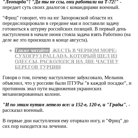
"Леопарда"! "Да ты не ссы, они работали на Т-72!"
-
передает суть своих диалогов с командирами военный.
"Фриц" говорит, что на юг Запорожской области их
передислоцировали в середине мая и поставили задачу
готовиться к штурму российских позиций. В первый день
наступления в начале июня стояла задача взять Работино (на
деле же это произошло в конце августа).
Также читайте:
ЖЕСТЬ В ЧЕРНОМ МОРЕ:
СУХОГРУЗ PALLADA, КОТОРЫЙ ШЕЛ ИЗ
ОДЕССЫ, РАСКОЛОЛСЯ НА ДВЕ ЧАСТИ У
БЕРЕГОВ ТУРЦИИ
Говоря о том, почему наступление забуксовало, Мельник
объяснил, что у россиян были ПТУРы "в каждой посадке", и
противник знал пути выдвижения украинских
механизированных колонн.
"И по этим путям летело все: и 152-е, 120-е, и "Грады"
, -
рассказал военный.
В первые дни наступления ему оторвало ногу, и "Фриц" до
сих пор находится на лечении.