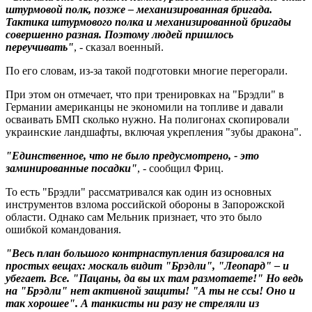
штурмовой полк, позже – механизированная бригада.
Тактика штурмового полка и механизированной бригады
совершенно разная. Поэтому людей пришлось
переучивать"
, - сказал военный.
По его словам, из-за такой подготовки многие перегорали.
При этом он отмечает, что при тренировках на "Брэдли" в
Германии американцы не экономили на топливе и давали
осваивать БМП сколько нужно. На полигонах скопировали
украинские ландшафты, включая укрепления "зубы дракона".
"Единственное, что не было предусмотрено, - это
заминированные посадки"
, - сообщил Фриц.
То есть "Брэдли" рассматривался как один из основных
инструментов взлома российской обороны в Запорожской
области. Однако сам Мельник признает, что это было
ошибкой командования.
"Весь план большого контрнаступления базировался на
простых вещах: москаль видит "Брэдли", "Леопард" – и
убегает. Все. "Пацаны, да вы их там размотаете!" Но ведь
на "Брэдли" нет активной защиты! "А ты не ссы! Оно и
так хорошее". А танкисты ни разу не стреляли из