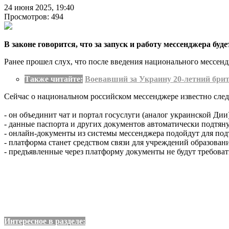
24 июня 2025, 19:40
Просмотров: 494
В законе говорится, что за запуск и работу мессенджера бу
Ранее прошел слух, что после введения национального мессенд
Также читайте:
Воевавший за Украину 20-летний брит
Сейчас о национальном российском мессенджере известно сле
- он объединит чат и портал госуслуги (аналог украинской Дии)
- данные паспорта и других документов автоматически подтян
- онлайн-документы из системы мессенджера подойдут для подтв
- платформа станет средством связи для учреждений образовани
- предъявленные через платформу документы не будут требоват
Интересное в разделе: