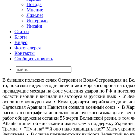
Погода
Мнение
Лжи.net
Интервью
Инсайд
Статьи
Блоги
Видео
Фотогалерея
Контакты
Сообщить новость
В бывших польских селах Островки и Воля-Островецкая на Волыни в результате эксгумационных работ обнаружены останки 55 жертв Волынской резни, в том числе 26 детей • ГУР, зачем-то, показали видео сегодняшней атаки морского дрона на отдыхающих на пляжах Ялты • The Atlantic пишет об «иссякании импульса» в поддержку Украины в США, который проявился в предыдущие месяцы на фоне усиления ударов по РФ и потепления в отношениях Зеленского и Трампа • "Ну и на***й оно надо защищать вас?" Мать украинского военного во Львовской области избили и выгнали из автобуса за русский язык • У Зеленского обострились отношения с Залужным • В случае президентских выборов Зеленский во втором туре проиграл бы всем основным конкурентам • Командир артиллерийского дивизиона одной из воинских частей, выполняющей боевые задачи на Харьковском направлении торговал тротилом • Турция, Саудовская Аравия и Пакистан создали военный союз • В Харькове тарифы на водоснабжение будут повышены в 3,5 раза • «Эту х@рню нужно заканчивать…»: Нардеп Гончаренко рассказал о штрафе за использование русского языка для известного украинского тренера • В бывших польских селах Островки и Воля-Островецкая на Волыни в результате эксгумационных работ обнаружены останки 55 жертв Волынской резни, в том числе 26 детей • ГУР, зачем-то, показали видео сегодняшней атаки морского дрона на отдыхающих на пляжах Ялты • The Atlantic пишет об «иссякании импульса» в поддержку Украины в США, который проявился в предыдущие месяцы на фоне усиления ударов по РФ и потепления в отношениях Зеленского и Трампа • "Ну и на***й оно надо защищать вас?" Мать украинского военного во Львовской области избили и выгнали из автобуса за русский язык • У Зеленского обострились отношения с Залужным • В случае президентских выборов Зеленский во втором туре проиграл бы всем основным конкурентам • Командир артиллерийского дивизиона одной из воинских частей, выполняющей боевые задачи на Харьковском направлении торговал тротилом • Турция, Саудовская Аравия и Пакистан создали военный союз • В Харькове тарифы на водоснабжение будут повышены в 3,5 раза • «Эту х@рню нужно заканчивать…»: Нардеп Гончаренко рассказал о штрафе за использование русского языка для известного украинского тренера • В бывших польских селах Островки и Воля-Островецкая на Волыни в результате эксгумационных работ обнаружены останки 55 жертв Волынской резни, в том числе 26 детей • ГУР, зачем-то, показали видео сегодняшней атаки морского дрона на отдыхающих на пляжах Ялты • The Atlantic пишет об «иссякании импульса» в поддержку Украины в США, который проявился в предыдущие месяцы на фоне усиления ударов по РФ и потепления в отношениях Зеленского и Трампа • "Ну и на***й оно надо защищать вас?" Мать украинского военного во Львовской области избили и выгнали из автобуса за русский язык • У Зеленского обострились отношения с Залужным • В случае президентских выборов Зеленский во втором туре проиграл бы всем основным конкурентам • Командир артиллерийского дивизиона одной из воинских частей, выполняющей боевые задачи на Харьковском направлении торговал тротилом • Турция, Саудовская Аравия и Пакистан создали военный союз • В Харькове тарифы на водоснабжение будут повышены в 3,5 раза • «Эту х@рню нужно заканчивать…»: Нардеп Гончаренко рассказал о штрафе за использование русс