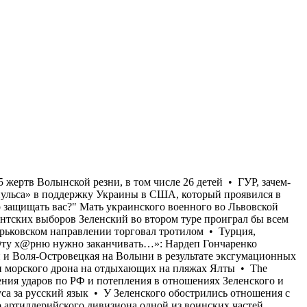
я известного украинского тренера • В бывших польских селах Островки и Воля-Островецкая на Волыни в результате эксгумационных работ обнаружены останки 55 жертв Волынской резни, в том числе 26 детей • ГУР, зачем-то, показали видео сегодняшней атаки морского дрона на отдыхающих на пляжах Ялты • The Atlantic пишет об «иссякании импульса» в поддержку Украины в США, который проявился в предыдущие месяцы на фоне усиления ударов по РФ и потепления в отношениях Зеленского и Трампа • "Ну и на***й оно надо защищать вас?" Мать украинского военного во Львовской области избили и выгнали из автобуса за русский язык • У Зеленского обострились отношения с Залужным • В случае президентских выборов Зеленский во втором туре проиграл бы всем основным конкурентам • Командир артиллерийского дивизиона одной из воинских частей, выполняющей боевые задачи на Харьковском направлении торговал тротилом • Турция, Саудовская Аравия и Пакистан создали военный союз • В Харькове тарифы на водоснабжение будут повышены в 3,5 раза • «Эту х@рню нужно заканчивать…»: Нардеп Гончаренко рассказал о штрафе за использование русского языка для известного украинского тренера • В бывших польских селах Островки и Воля-Островецкая на Волыни в результате эксгумационных работ обнаружены останки 55 жертв Волынской резни, в том числе 26 детей • ГУР, зачем-то, показали видео сегодняшней атаки морского дрона на отдыхающих на пляжах Ялты • The Atlantic пишет об «иссякании импульса» в поддержку Украины в США, который проявился в предыдущие месяцы на фоне усиления ударов по РФ и потепления в отношениях Зеленского и Трампа • "Ну и на***й оно надо защищать вас?" Мать украинского военного во Львовской области избили и выгнали из автобуса за русский язык • У Зеленского обострились отношения с Залужным • В случае президентских выборов Зеленский во втором туре проиграл бы всем основным конкурентам • Командир артиллерийского дивизиона одной из воинских частей, выполняющей боевые задачи на Харьковском направлении торговал тротилом • Турция, Саудовская Аравия и Пакистан создали военный союз • В Харькове тарифы на водоснабжение будут повышены в 3,5 раза • «Эту х@рню нужно заканчивать…»: Нардеп Гончаренко рассказал о штрафе за использование русского языка для известного украинского тренера • В бывших польских селах Островки и Воля-Островецкая на Волыни в результате эксгумационных работ обнаружены останки 55 жертв Волынской резни, в том числе 26 детей • ГУР, зачем-то, показали видео сегодняшней атаки морского дрона на отдыхающих на пляжах Ялты • The Atlantic пишет об «иссякании импульса» в поддержку Украины в США, который проявился в предыдущие месяцы на фоне усиления ударов по РФ и потепления в отношениях Зеленского и Трампа • "Ну и на***й оно надо защищать вас?" Мать украинского военного во Львовской области избили и выгнали из автобуса за русский язык • У Зеленского обострились отношения с Залужным • В случае президентских выборов Зеленский во втором туре проиграл бы всем основным конкурентам • Командир артиллерийского дивизиона одной из воинских частей, выполняющей боевые задачи на Харьковском направлении торговал тротилом • Турция, Саудовская Аравия и Пакистан создали военный союз •