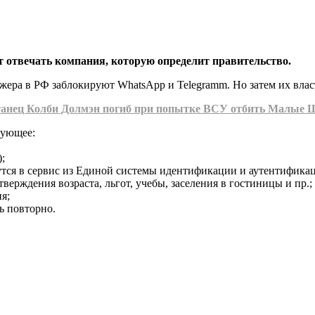
дет отвечать компания, которую определит правительство.
жера в РФ заблокируют WhatsApp и Telegramm. Но затем их влас
анец Колби Долмэн погиб при попытке ВСУ отбить Малые Щер
дующее:
;
утся в сервис из Единой системы идентификации и аутентифика
ерждения возраста, льгот, учебы, заселения в гостиницы и пр.;
я;
ь повторно.