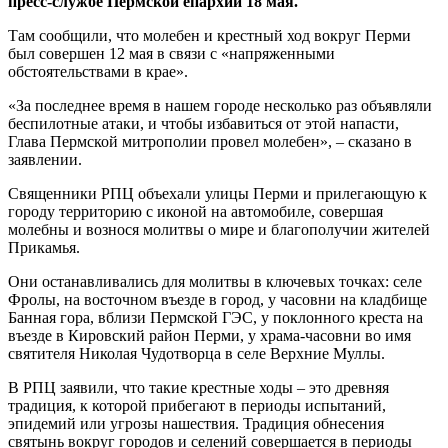
пресс-службе Пермской епархии 18 мая.
Там сообщили, что молебен и крестный ход вокруг Перми
был совершен 12 мая в связи с «напряженными
обстоятельствами в крае».
«За последнее время в нашем городе несколько раз объявляли
беспилотные атаки, и чтобы избавиться от этой напасти,
Глава Пермской митрополии провел молебен», – сказано в
заявлении.
Священники РПЦ объехали улицы Перми и прилегающую к
городу территорию с иконой на автомобиле, совершая
молебны и вознося молитвы о мире и благополучии жителей
Прикамья.
Они останавливались для молитвы в ключевых точках: селе
Фролы, на восточном въезде в город, у часовни на кладбище
Банная гора, вблизи Пермской ГЭС, у поклонного креста на
въезде в Кировский район Перми, у храма-часовни во имя
святителя Николая Чудотворца в селе Верхние Муллы.
В РПЦ заявили, что такие крестные ходы – это древняя
традиция, к которой прибегают в периоды испытаний,
эпидемий или угрозы нашествия. Традиция обнесения
святынь вокруг городов и селений совершается в периоды