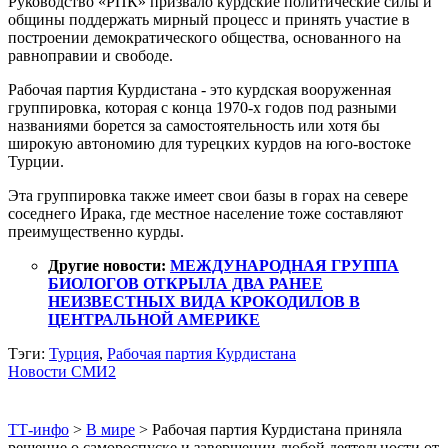
Руководство «РПК» призвало курдские политические силы и
общины поддержать мирный процесс и принять участие в
построении демократического общества, основанного на
равноправии и свободе.
Рабочая партия Курдистана - это курдская вооруженная
группировка, которая с конца 1970-х годов под разными
названиями борется за самостоятельность или хотя бы
широкую автономию для турецких курдов на юго-востоке
Турции.
Эта группировка также имеет свои базы в горах на севере
соседнего Ирака, где местное население тоже составляют
преимущественно курды.
Другие новости:
МЕЖДУНАРОДНАЯ ГРУППА
БИОЛОГОВ ОТКРЫЛА ДВА РАНЕЕ
НЕИЗВЕСТНЫХ ВИДА КРОКОДИЛОВ В
ЦЕНТРАЛЬНОЙ АМЕРИКЕ
Тэги:
Турция
,
Рабочая партия Курдистана
Новости СМИ2
ТТ-инфо
>
В мире
>
Рабочая партия Курдистана приняла
решение о самороспуске и завершении любой деятельности от