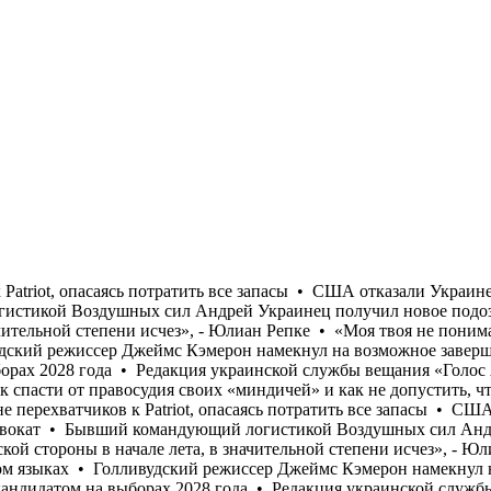
дующий логистикой Воздушных сил Андрей Украинец получил новое подозрение по коррупционному делу • «Осторожный оптимизм, который преобладал у украинской стороны в начале лета, в значительной степени исчез», - Юлиан Репке • «Моя твоя не понимай»: Кандидат в судьи МУС от Украины не прошел собеседование на английском и французском языках • Голливудский режиссер Джеймс Кэмерон намекнул на возможное завершение карьеры • Трамп заявил спонсорам Республиканской партии, что хотел бы видеть Джей Ди Вэнса кандидатом на выборах 2028 года • Редакция украинской службы вещания «Голос Америки» после прекращения работы в марте 2025 года возобновляет ее • «На печерских холмах беспокоятся только как спасти от правосудия своих «миндичей» и как не допустить, чтобы у кого-то вырос более высокий политический рейтинг», - Валерий Пекар • Страны ЕС отказываются от передачи Украине перехватчиков к Patriot, опасаясь потратить все запасы • США отказали Украине в назначении Умерова послом • Стефанишина "наныла" залог меньше, чем просил адвокат • Бывший командующий логистикой Воздушных сил Андрей Украинец получил новое подозрение по коррупционному делу • «Осторожный оптимизм, который преобладал у украинской стороны в начале лета, в значительной степени исчез», - Юлиан Репке • «Моя твоя не понимай»: Кандидат в судьи МУС от Украины не прошел собеседование на английском и французском языках • Голливудский режиссер Джеймс Кэмерон намекнул на возможное завершение карьеры • Трамп заявил спонсорам Республиканской партии, что хотел бы видеть Джей Ди Вэнса кандидатом на выборах 2028 года • Редакция украинской службы вещания «Голос Америки» после прекращения работы в марте 2025 года возобновляет ее • «На печерских холмах беспокоятся только как спасти от правосудия своих «миндичей» и как не допустить, чтобы у кого-то вырос более высокий политический рейтинг», - Валерий Пекар • Страны ЕС отказываются от передачи Украине перехватчиков к Patriot, опасаясь потратить все запасы • США отказали Украине в назначении Умерова послом • Стефанишина "наныла" залог меньше, чем просил адвокат • Бывший командующий логистикой Воздушных сил Андрей Украинец получил новое подозрение по коррупционному делу • «Осторожный оптимизм, который преобладал у украинской стороны в начале лета, в значительной степени исчез», - Юлиан Репке • «Моя твоя не понимай»: Кандидат в судьи МУС от Украины не прошел собеседование на английском и французском языках • Голливудский режиссер Джеймс Кэмерон намекнул на возможное завершение карьеры • Трамп заявил спонсорам Республиканской партии, что хотел бы видеть Джей Ди Вэнса кандидатом на выборах 2028 года • Редакция украинской службы вещания «Голос Америки» после прекращения работы в марте 2025 года возобновляет ее • «На печерских холмах беспокоятся только как спасти от правосудия своих «миндичей» и как не допустить, чтобы у кого-то вырос более высокий политический рейтинг», - Валерий Пекар • Страны ЕС отказываются от передачи Украине перехватчиков к Patriot, опасаясь потратить все запасы • США отказали Украине в назначении Умерова послом • Стефанишина "наныла" залог меньше, чем просил адвокат • Бывший командующий логистикой Воздушных сил Андрей Украинец получил новое подозрение по коррупционному делу • «Осторожный оптимизм, который преобладал у украинской стороны в начале лета, в значительной степени исчез», - Юлиан Репке • «Моя твоя не понимай»: Кандидат в судьи МУС от Украины не п