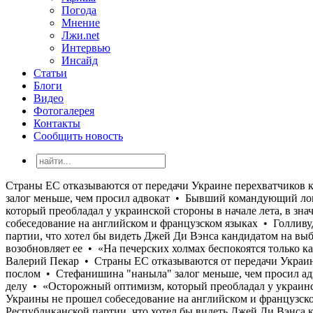
Погода
Мнение
Лжи.net
Интервью
Инсайд
Статьи
Блоги
Видео
Фотогалерея
Контакты
Сообщить новость
Страны ЕС отказываются от передачи Украине перехватчиков к Patriot, опасаясь потратить все запасы • США отказали Украине в назначении Умерова послом • Стефанишина "наныла" залог меньше, чем просил адвокат • Бывший командующий логистикой Воздушных сил Андрей Украинец получил новое подозрение по коррупционному делу • «Осторожный оптимизм, который преобладал у украинской стороны в начале лета, в значительной степени исчез», - Юлиан Репке • «Моя твоя не понимай»: Кандидат в судьи МУС от Украины не прошел собеседование на английском и французском языках • Голливудский режиссер Джеймс Кэмерон намекнул на возможное завершение карьеры • Трамп заявил спонсорам Республиканской партии, что хотел бы видеть Джей Ди Вэнса кандидатом на выборах 2028 года • Редакция украинской службы вещания «Голос Америки» после прекращения работы в марте 2025 года возобновляет ее • «На печерских холмах беспокоятся только как спасти от правосудия своих «миндичей» и как не допустить, чтобы у кого-то вырос более высокий политический рейтинг», - Валерий Пекар • Страны ЕС отказываются от передачи Украине перехватчиков к Patriot, опасаясь потратить все запасы • США отказали Украине в назначении Умерова послом • Стефанишина "наныла" залог меньше, чем просил адвокат • Бывший командующий логистикой Воздушных сил Андрей Украинец получил новое подозрение по коррупционному делу • «Осторожный оптимизм, который преобладал у украинской стороны в начале лета, в значительной степени исчез», - Юлиан Репке • «Моя твоя не понимай»: Кандидат в судьи МУС от Украины не прошел собеседование на английском и французском языках • Голливудский режиссер Джеймс Кэмерон намекнул на возможное завершение карьеры • Трамп заявил спонсорам Республиканской партии, что хотел бы видеть Джей Ди Вэнса кандидатом на выборах 2028 года • Редакция украинской службы вещания «Голос Америки» после прекращения работы в марте 2025 года возобновляет ее • «На печерских холмах беспокоятся только как спасти от правосудия своих «миндичей» и как не допустить, чтобы у кого-то вырос более высокий политический рейтинг», - Валерий Пекар • Страны ЕС отказываются от передачи Украине перехватчиков к Patriot, опасаясь потратить все запасы • США отказали Украине в назначении Умерова послом • Стефанишина "наныла" залог меньше, чем просил адвокат • Бывший командующий логистикой Воздушных сил Андрей Украинец получил новое подозрение по коррупционному делу • «Осторожный оптимизм, который преобладал у украинской стороны в начале лета, в значительной степени исчез», - Юлиан Репке • «Моя твоя не понимай»: Кандидат в судьи МУС от Украины не прошел собеседование на английском и французском языках • Голливудский режиссер Джеймс Кэмерон намекнул на возможное завершение карьеры • Трамп заявил спонсорам Республиканской партии, что хотел бы видеть Джей Ди Вэнса кандидатом на выборах 2028 года • Редакция украинской службы вещания «Голос Америки» после прекращения работы в марте 2025 года возобновляет ее • «На печерских холмах беспокоятся только как спасти от правосудия своих «миндичей» и как не допустить, чтобы у кого-то вырос более высокий политический рейтинг», - Валерий Пекар • Страны ЕС отказываются от передачи Украине перехватчиков к Patriot, опасаясь потратить все запасы • США отказали Украине в назначении Умерова послом • Стефанишина "наныла" залог меньше, чем просил адвокат • Бывший коман