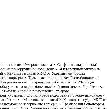
рошел собеседование на английском и французском языках • Голливудский режиссер Джеймс Кэмерон намекнул на возможное завершение карьеры • Трамп заявил спонсорам Республиканской партии, что хотел бы видеть Джей Ди Вэнса кандидатом на выборах 2028 года • Редакция украинской службы вещания «Голос Америки» после прекращения работы в марте 2025 года возобновляет ее • «На печерских холмах беспокоятся только как спасти от правосудия своих «миндичей» и как не допустить, чтобы у кого-то вырос более высокий политический рейтинг», - Валерий Пекар • Страны ЕС отказываются от передачи Украине перехватчиков к Patriot, опасаясь потратить все запасы • США отказали Украине в назначении Умерова послом • Стефанишина "наныла" залог меньше, чем просил адвокат • Бывший командующий логистикой Воздушных сил Андрей Украинец получил новое подозрение по коррупционному делу • «Осторожный оптимизм, который преобладал у украинской стороны в начале лета, в значительной степени исчез», - Юлиан Репке • «Моя твоя не понимай»: Кандидат в судьи МУС от Украины не прошел собеседование на английском и французском языках • Голливудский режиссер Джеймс Кэмерон намекнул на возможное завершение карьеры • Трамп заявил спонсорам Республиканской партии, что хотел бы видеть Джей Ди Вэнса кандидатом на выборах 2028 года • Редакция украинской службы вещания «Голос Америки» после прекращения работы в марте 2025 года возобновляет ее • «На печерских холмах беспокоятся только как спасти от правосудия своих «миндичей» и как не допустить, чтобы у кого-то вырос более высокий политический рейтинг», - Валерий Пекар • Страны ЕС отказываются от передачи Украине перехватчиков к Patriot, опасаясь потратить все запасы • США отказали Украине в назначении Умерова послом • Стефанишина "наныла" залог меньше, чем просил адвокат • Бывший командующий логистикой Воздушных сил Андрей Украинец получил новое подозрение по коррупционному делу • «Осторожный оптимизм, который преобладал у украинской стороны в начале лета, в значительной степени исчез», - Юлиан Репке • «Моя твоя не понимай»: Кандидат в судьи МУС от Украины не прошел собеседование на английском и французском языках • Голливудский режиссер Джеймс Кэмерон намекнул на возможное завершение карьеры • Трамп заявил спонсорам Республиканской партии, что хотел бы видеть Джей Ди Вэнса кандидатом на выборах 2028 года • Редакция украинской службы вещания «Голос Америки» после прекращения работы в марте 2025 года возобновляет ее • «На печерских холмах беспокоятся только как спасти от правосудия своих «миндичей» и как не допустить, чтобы у кого-то вырос более высокий политический рейтинг», - Валерий Пекар • Страны ЕС отказываются от передачи Украине перехватчиков к Patriot, опасаясь потратить все запасы • США отказали Украине в назначении Умерова послом • Стефанишина "наныла" залог меньше, чем просил адвокат • Бывший командующий логистикой Воздушных сил Андрей Украинец получил новое подозрение по коррупционному делу • «Осторожный оптимизм, который преобладал у украинской стороны в начале лета, в значительной степени исчез»,