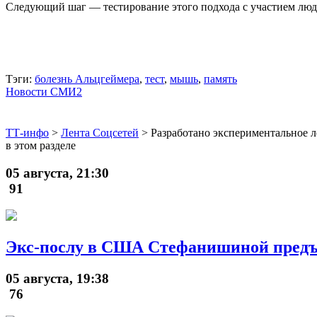
Следующий шаг — тестирование этого подхода с участием люд
Тэги:
болезнь Альцгеймера
,
тест
,
мышь
,
память
Новости СМИ2
ТТ-инфо
>
Лента Соцсетей
>
Разработано экспериментальное 
в этом разделе
05 августа, 21:30
91
Экс-послу в США Стефанишиной предъ
05 августа, 19:38
76