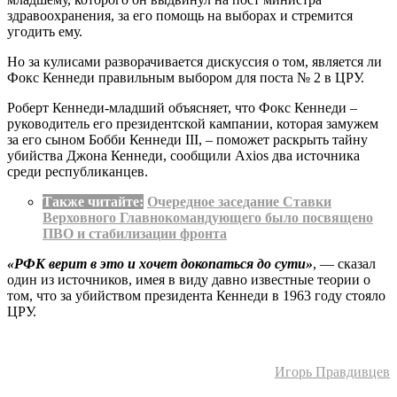
здравоохранения, за его помощь на выборах и стремится
угодить ему.
Но за кулисами разворачивается дискуссия о том, является ли
Фокс Кеннеди правильным выбором для поста № 2 в ЦРУ.
Роберт Кеннеди-младший объясняет, что Фокс Кеннеди –
руководитель его президентской кампании, которая замужем
за его сыном Бобби Кеннеди III, – поможет раскрыть тайну
убийства Джона Кеннеди, сообщили Axios два источника
среди республиканцев.
Также читайте:
Очередное заседание Ставки
Верховного Главнокомандующего было посвящено
ПВО и стабилизации фронта
«РФК верит в это и хочет докопаться до сути»
, — сказал
один из источников, имея в виду давно известные теории о
том, что за убийством президента Кеннеди в 1963 году стояло
ЦРУ.
Игорь Правдивцев