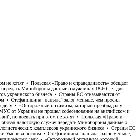
00 кв. м складов и логистических комплексов украинского бизнеса • Страны ЕС отказываются от передачи Украине перехватчиков к Patriot, опасаясь потратить все запасы • США отказали Украине в назначении Умерова послом • Стефанишина "наныла" залог меньше, чем просил адвокат • Бывший командующий логистикой Воздушных сил Андрей Украинец получил новое подозрение по коррупционному делу • «Осторожный оптимизм, который преобладал у украинской стороны в начале лета, в значительной степени исчез», - Юлиан Репке • «Моя твоя не понимай»: Кандидат в судьи МУС от Украины не прошел собеседование на английском и французском языках • Многие опрошенные на улице в Киеве заявляют, что воевать нужно до возврата всех потерянных территорий, но воевать при этом не хотят • Польская «Право и справедливость» обещает депортировать неработающих украинцев в случае своей победы на парламентских выборах • Кабмин обязал налоговую службу передать Минобороны данные о мужчинах 18-60 лет для проверки их воинского учета • Только с начала июля Россия уничтожила более 400 000 кв. м складов и логистических комплексов украинского бизнеса • Страны ЕС отказываются от передачи Украине перехватчиков к Patriot, опасаясь потратить все запасы • США отказали Украине в назначении Умерова послом • Стефанишина "наныла" залог меньше, чем просил адвокат • Бывший командующий логистикой Воздушных сил Андрей Украинец получил новое подозрение по коррупционному делу • «Осторожный оптимизм, который преобладал у украинской стороны в начале лета, в значительной степени исчез», - Юлиан Репке • «Моя твоя не понимай»: Кандидат в судьи МУС от Украины не прошел собеседование на английском и французском языках • Многие опрошенные на улице в Киеве заявляют, что воевать нужно до возврата всех потерянных территорий, но воевать при этом не хотят • Польская «Право и справедливость» обещает депортировать неработающих украинцев в случае своей победы на парламентских выборах • Кабмин обязал налоговую службу передать Минобороны данные о мужчинах 18-60 лет для проверки их воинского учета • Только с начала июля Россия уничтожила более 400 000 кв. м складов и логистических комплексов украинского бизнеса • Страны ЕС отказываются от передачи Украине перехватчиков к Patriot, опасаясь потратить все запасы • США отказали Украине в назначении Умерова послом • Стефанишина "наныла" залог меньше, чем просил адвокат • Бывший командующий логистикой Воздушных сил Андрей Украинец получил новое подозрение по коррупционному делу • «Осторожный оптимизм, который преобладал у украинской стороны в начале лета, в значительной степени исчез», - Юлиан Репке • «Моя твоя не понимай»: Кандидат в судьи МУС от Украины не прошел собеседование на английском и французском языках • Многие опрошенные на улице в Киеве заявляют, что воевать нужно до возврата всех потерянных территорий, но воевать при этом не хотят • Польская «Право и справедливость» обещает депортировать неработающих украинцев в случае своей победы на парламентских выборах • Кабмин обязал налоговую службу передать Минобороны данные о мужчинах 18-60 лет для проверки их воинского учета • Только