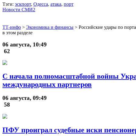
Тэги:
эскпорт
,
Одесса
,
атака
,
порт
Новости СМИ2
ТТ-инфо
>
Экономика и финансы
>
Российские удары по порт
в этом разделе
06 августа, 10:49
62
С начала полномасштабной войны Укра
международных партнеров
06 августа, 09:49
58
ПФУ проиграл судебные иски пенсионер