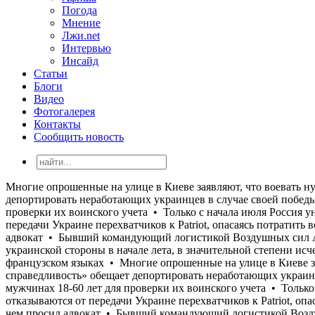
Погода
Мнение
Лжи.net
Интервью
Инсайд
Статьи
Блоги
Видео
Фотогалерея
Контакты
Сообщить новость
Многие опрошенные на улице в Киеве заявляют, что воевать нужно до возврата всех потерянных территорий, но воевать при этом не хотят • Польская «Право и справедливость» обещает депортировать неработающих украинцев в случае своей победы на парламентских выборах • Кабмин обязал налоговую службу передать Минобороны данные о мужчинах 18-60 лет для проверки их воинского учета • Только с начала июля Россия уничтожила более 400 000 кв. м складов и логистических комплексов украинского бизнеса • Страны ЕС отказываются от передачи Украине перехватчиков к Patriot, опасаясь потратить все запасы • США отказали Украине в назначении Умерова послом • Стефанишина "наныла" залог меньше, чем просил адвокат • Бывший командующий логистикой Воздушных сил Андрей Украинец получил новое подозрение по коррупционному делу • «Осторожный оптимизм, который преобладал у украинской стороны в начале лета, в значительной степени исчез», - Юлиан Репке • «Моя твоя не понимай»: Кандидат в судьи МУС от Украины не прошел собеседование на английском и французском языках • Многие опрошенные на улице в Киеве заявляют, что воевать нужно до возврата всех потерянных территорий, но воевать при этом не хотят • Польская «Право и справедливость» обещает депортировать неработающих украинцев в случае своей победы на парламентских выборах • Кабмин обязал налоговую службу передать Минобороны данные о мужчинах 18-60 лет для проверки их воинского учета • Только с начала июля Россия уничтожила более 400 000 кв. м складов и логистических комплексов украинского бизнеса • Страны ЕС отказываются от передачи Украине перехватчиков к Patriot, опасаясь потратить все запасы • США отказали Украине в назначении Умерова послом • Стефанишина "наныла" залог меньше, чем просил адвокат • Бывший командующий логистикой Воздушных сил Андрей Украинец получил новое подозрение по коррупционному делу • «Осторожный оптимизм, который преобладал у украинской стороны в начале лета, в значительной степени исчез», - Юлиан Репке • «Моя твоя не понимай»: Кандидат в судьи МУС от Украины не прошел собеседование на английском и французском языках • Многие опрошенные на улице в Киеве заявляют, что воевать нужно до возврата всех потерянных территорий, но воевать при этом не хотят • Польская «Право и справедливость» обещает депортировать неработающих украинцев в случае своей победы на парламентских выборах • Кабмин обязал налоговую службу передать Минобороны данные о мужчинах 18-60 лет для проверки их воинского учета • Только с начала июля Россия уничтожила более 400 000 кв. м складов и логистических комплексов украинского бизнеса • Страны ЕС отказываются от передачи Украине перехватчиков к Patriot, опасаясь потратить все запасы • США отказали Украине в назначении Умерова послом • Стефанишина "наныла" залог меньше, чем просил адвокат • Бывший командующий логистикой Воздушных сил Андрей Украинец получил новое подозрение по коррупционному делу • «Осторожный оптимизм, который преобладал у украинской стороны в начале лета, в значительной степени исчез», - Юлиан Репке • «Моя твоя не понимай»: Кандидат в судьи МУС от Украины не прошел собеседование на английском и французском языках • Многие опрошенные на улице в Киеве заявляют, что воевать нужно до возврата всех потерянных территорий, но воевать при этом не хотят • Польская «Право и справедливость» обещает депорт