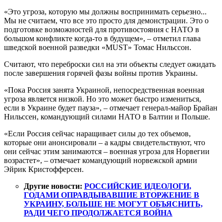
«Это угроза, которую мы должны воспринимать серьезно...
Мы не считаем, что все это просто для демонстрации. Это о
подготовке возможностей для противостояния с НАТО в
большом конфликте когда-то в будущем», – отметил глава
шведской военной разведки «MUST» Томас Нильссон.
Считают, что переброски сил на эти объекты следует ожидать
после завершения горячей фазы войны против Украины.
«Пока Россия занята Украиной, непосредственная военная
угроза является низкой. Но это может быстро измениться,
если в Украине будет пауза», – отмечает генерал-майор Брайан
Нильссен, командующий силами НАТО в Балтии и Польше.
«Если Россия сейчас наращивает силы до тех объемов,
которые они анонсировали – а кадры свидетельствуют, что
они сейчас этим занимаются – военная угроза для Норвегии
возрастет», – отмечает командующий норвежской армии
Эйрик Кристофферсен.
Другие новости:
РОССИЙСКИЕ ИДЕОЛОГИ,
ГОДАМИ ОПРАВДЫВАВШИЕ ВТОРЖЕНИЕ В
УКРАИНУ, БОЛЬШЕ НЕ МОГУТ ОБЪЯСНИТЬ,
РАДИ ЧЕГО ПРОДОЛЖАЕТСЯ ВОЙНА