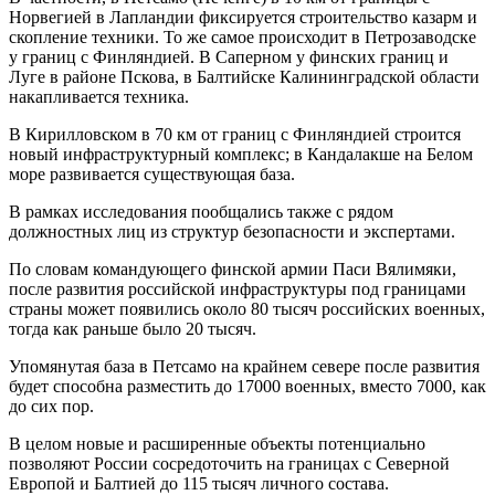
Норвегией в Лапландии фиксируется строительство казарм и
скопление техники. То же самое происходит в Петрозаводске
у границ с Финляндией. В Саперном у финских границ и
Луге в районе Пскова, в Балтийске Калининградской области
накапливается техника.
В Кирилловском в 70 км от границ с Финляндией строится
новый инфраструктурный комплекс; в Кандалакше на Белом
море развивается существующая база.
В рамках исследования пообщались также с рядом
должностных лиц из структур безопасности и экспертами.
По словам командующего финской армии Паси Вялимяки,
после развития российской инфраструктуры под границами
страны может появились около 80 тысяч российских военных,
тогда как раньше было 20 тысяч.
Упомянутая база в Петсамо на крайнем севере после развития
будет способна разместить до 17000 военных, вместо 7000, как
до сих пор.
В целом новые и расширенные объекты потенциально
позволяют России сосредоточить на границах с Северной
Европой и Балтией до 115 тысяч личного состава.