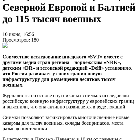
Северной Европой и Балтией
до 115 тысяч военных
10 июня, 16:56
Просмотров: 180
Совместное исследование шведского «SVT» вместе с
другими медиа стран региона – норвежским «NRK»,
датским «DR» и эстонской редакцией «Delfi» установило,
что Россия развивает у своих границ новую
инфраструктуру для размещения десятков тысяч
военных.
Журналисты на основе спутниковых снимков исследовали
российскую военную инфраструктуру у европейских границ
и выяснили, что она активно развивается в ряде локаций.
Снимки позволяют зафиксировать многочисленные новые
казармы для тысяч военных, склады боеприпасов, места
размещения техники.
В частности, в Петсамо (Печенге) в 10 км от границы с