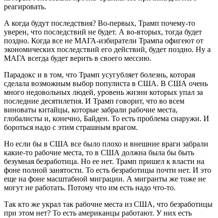
реагировать.
А когда будут последствия? Во-первых, Трамп почему-то
уверен, что последствий не будет. А во-вторых, тогда будет
поздно. Когда все не МАГА-избиратели Трампа офигеют от
экономических последствий его действий, будет поздно. Ну а
МАГА всегда будет верить в своего мессию.
Парадокс и в том, что Трамп усугубляет болезнь, которая
сделала возможным выбор популиста в США. В США очень
много недовольных людей, уровень жизни которых упал за
последние десятилетия. И Трамп говорит, что во всем
виноваты китайцы, которые забрали рабочие места,
глобалисты и, конечно, Байден. То есть проблема снаружи. И
бороться надо с этим страшным врагом.
Но если бы в США все было плохо и внешние враги забрали
какие-то рабочие места, то в США должна была бы быть
безумная безработица. Но ее нет. Трамп пришел к власти на
фоне полной занятости. То есть безработицы почти нет. И это
еще на фоне масштабной миграции. А мигранты же тоже не
могут не работать. Потому что им есть надо что-то.
Так кто же украл так рабочие места из США, что безработицы
при этом нет? То есть американцы работают. У них есть