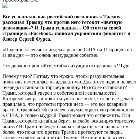
Все услышали, как российский посланник к Трампу
рассказал Трампу, что против него готовят «цветную
революцию»? И Трамп услышал… Об этом на своей
странице в «Facebook» написал украинский финансист и
блогер Сергей Фурса.
«Падение ключевого индекса рынков США на 11 процентов
за два дня — это очень незаурядное событие.
Что должно произойти, чтобы ситуация исправилась? Чудо.
Почему чудо? Потому что нужно, чтобы разрушительная
политика изменилась на адекватную. Для этого надо в первую
очередь остановить торговую войну. Но кто ее остановит?
Трамп, который уверен в собственной гениальности?
Которому как раз и поют на ушко россияне, что он все делает
правильно, что протесты против него — это все коварные
враги. Страшный «deep state» задумал «цветную революцию»
в США, и только мудрый Трамп может это остановить. Или
Трамп, которого китайцы берут на слабо, эскалируя торговую
войну? И Трамп не будет слышать обратных сигналов. Тем
более, что пока что против Трампа протестуют те люди,
которые голосовали против Трампа. Не причина для него