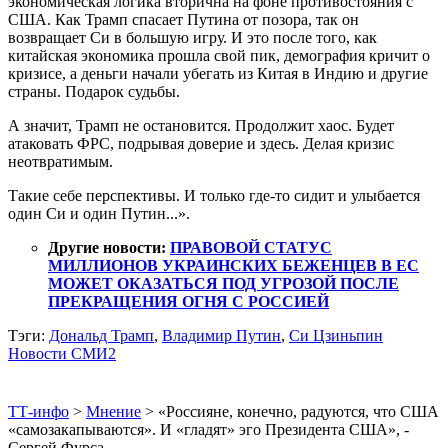
экономическая логика вторична на фоне противостояния с
США. Как Трамп спасает Путина от позора, так он
возвращает Си в большую игру. И это после того, как
китайская экономика прошла свой пик, демография кричит о
кризисе, а деньги начали убегать из Китая в Индию и другие
страны. Подарок судьбы.
А значит, Трамп не остановится. Продолжит хаос. Будет
атаковать ФРС, подрывая доверие и здесь. Делая кризис
неотвратимым.
Такие себе перспективы. И только где-то сидит и улыбается
один Си и один Путин...».
Другие новости:
ПРАВОВОЙ СТАТУС
МИЛЛИОНОВ УКРАИНСКИХ БЕЖЕНЦЕВ В ЕС
МОЖЕТ ОКАЗАТЬСЯ ПОД УГРОЗОЙ ПОСЛЕ
ПРЕКРАЩЕНИЯ ОГНЯ С РОССИЕЙ
Тэги:
Дональд Трамп
,
Владимир Путин
,
Си Цзиньпин
Новости СМИ2
ТТ-инфо
>
Мнение
>
«Россияне, конечно, радуются, что США
«самозакапываются». И «гладят» эго Президента США», -
Сергей Фурса