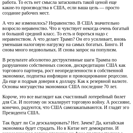
работа. То есть нет смысла затаскивать такой ценой еще
какие-то производства в США, если ваша цель — просто
создание рабочих мест.
А что же изменилось? Неравенство. В США значительно
возросло неравенство. Что и чувствует некогда очень богатый
и большой средний класс. То есть и бороться надо с
неравенством. А что делает Трамп? Он его усиливает, вновь
уменьшая налоговую нагрузку на самых богатых. Бинго. И
снова много недовольных. И снова запрос на популизм.
В результате абсолютно деструктивные шаги Трампа по
разрушению собственных союзов, дискредитации США как
торгового партнера, рост неопределенности в собственной
экономике, подпитка инфляции и провоцирование рецессии.
Да еще и подрыв доверия к доллару. Как к резервной валюте.
Основы могущества экономики США последние 70 лет.
Короче, это все выглядит как счастливый лотерейный билет
для Си. И поэтому он эскалирует торговую войну. А россияне,
конечно, радуются, что США самозакапываются. И гладят эго
Президента США.
Так будет ли Си деэскалировать? Нет. Зачем? Да, китайская
экономика будет страдать. Но в Китае нет демократии. И