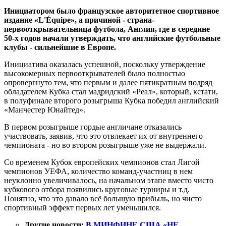
Инициатором было французское авторитетное спортивное
издание «L'Équipe», а причиной - страна-
первооткрывательница футбола, Англия, где в середине
50-х годов начали утверждать, что английские футбольные
клубы - сильнейшие в Европе.
Инициатива оказалась успешной, поскольку утверждение
высокомерных первооткрывателей было полностью
опровергнуто тем, что первым и далее пятикратным подряд
обладателем Кубка стал мадридский «Реал», который, кстати,
в полуфинале второго розыгрыша Кубка победил английский
«Манчестер Юнайтед».
В первом розыгрыше гордые англичане отказались
участвовать, заявив, что это отвлекает их от внутреннего
чемпионата - но во втором розыгрыше уже не выдержали.
Со временем Кубок европейских чемпионов стал Лигой
чемпионов УЕФА, количество команд-участниц в нем
неуклонно увеличивалось, на начальном этапе вместо чисто
кубкового отбора появились круговые турниры и т.д.
Понятно, что это давало всё большую прибыль, но чисто
спортивный эффект первых лет уменьшился.
Другие новости:
В МИНФИНЕ США «НЕ