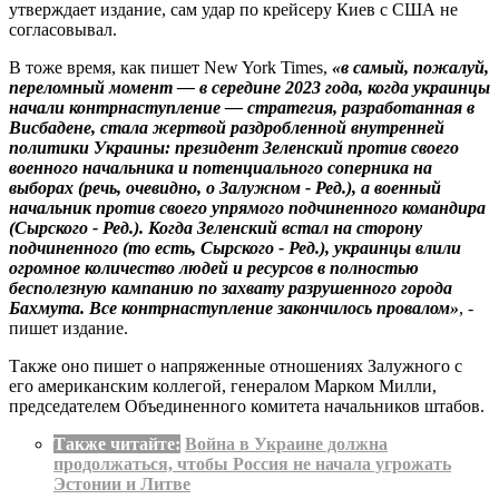
утверждает издание, сам удар по крейсеру Киев с США не
согласовывал.
В тоже время, как пишет New York Times,
«в самый, пожалуй,
переломный момент — в середине 2023 года, когда украинцы
начали контрнаступление — стратегия, разработанная в
Висбадене, стала жертвой раздробленной внутренней
политики Украины: президент Зеленский против своего
военного начальника и потенциального соперника на
выборах (речь, очевидно, о Залужном - Ред.), а военный
начальник против своего упрямого подчиненного командира
(Сырского - Ред.). Когда Зеленский встал на сторону
подчиненного (то есть, Сырского - Ред.), украинцы влили
огромное количество людей и ресурсов в полностью
бесполезную кампанию по захвату разрушенного города
Бахмута. Все контрнаступление закончилось провалом»
, -
пишет издание.
Также оно пишет о напряженные отношениях Залужного с
его американским коллегой, генералом Марком Милли,
председателем Объединенного комитета начальников штабов.
Также читайте:
Война в Украине должна
продолжаться, чтобы Россия не начала угрожать
Эстонии и Литве