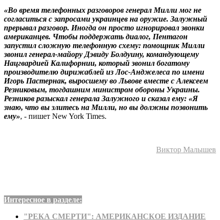
«Во время телефонных разговоров генерал Милли мог не
согласиться с запросами украинцев на оружие. Залужный
прерывал разговор. Иногда он просто игнорировал звонки
американцев. Чтобы поддержать диалог, Пентагон
запустил сложную телефонную схему: помощник Милли
звонил генерал-майору Дэвиду Болдуину, командующему
Нацгвардией Калифорнии, который звонил богатому
производителю дирижаблей из Лос-Анджелеса по имени
Игорь Пастернак, выросшему во Львове вместе с Алексеем
Резниковым, тогдашним министром обороны Украины.
Резников разыскал генерала Залужного и сказал ему: «Я
знаю, что вы злитесь на Милли, но вы должны позвонить
ему»
, - пишет New York Times.
Виктор Малышев
Интересное в разделе:
"РЕКА СМЕРТИ": АМЕРИКАНСКОЕ ИЗДАНИЕ