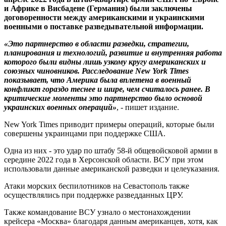
и Африке в Висбадене (Германия) были заключены
договоренности между американскими и украинскими
военными о поставке разведывательной информации.
«Это партнерство в области разведки, стратегии,
планирования и технологий, развитие и внутренняя работа
которого были видны лишь узкому кругу американских и
союзных чиновников. Расследование New York Times
показывает, что Америка была вплетена в военный
конфликт гораздо теснее и шире, чем считалось ранее. В
критические моменты это партнерство было основой
украинских военных операций»
, - пишет издание.
New York Times приводит примеры операций, которые были
совершены украинцами при поддержке США.
Одна из них - это удар по штабу 58-й общевойсковой армии в
середине 2022 года в Херсонской области. ВСУ при этом
использовали данные американской разведки и целеуказания.
Атаки морских беспилотников на Севастополь также
осуществлялись при поддержке разведданных ЦРУ.
Также командование ВСУ узнало о местонахождении
крейсера «Москва» благодаря данным американцев, хотя, как