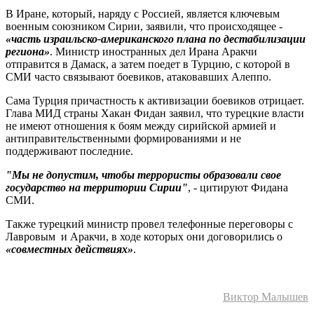
В Иране, который, наряду с Россией, является ключевым
военным союзником Сирии, заявили, что происходящее -
«часть израильско-американского плана по дестабилизации
региона»
. Министр иностранных дел Ирана Аракчи
отправится в Дамаск, а затем поедет в Турцию, с которой в
СМИ часто связывают боевиков, атаковавших Алеппо.
Сама Турция причастность к активизации боевиков отрицает.
Глава МИД страны Хакан Фидан заявил, что турецкие власти
не имеют отношения к боям между сирийской армией и
антиправительственными формированиями и не
поддерживают последние.
"Мы не допустим, чтобы террористы образовали свое
государство на территории Сирии"
, - цитируют Фидана
СМИ.
Также турецкий министр провел телефонные переговоры с
Лавровым и Аракчи, в ходе которых они договорились о
«совместных действиях»
.
Виктор Малышев