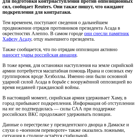
для подготовки контрнаступления против оппозиционных
сил, сообщает Reuters. Они также пишут, что ожидают
подкрепления для контратаки.
Тем временем, поступают сведения о дальнейшем
продвижении отрядов противников президента Асада в
окрестностях Алеппо. В самом городе
они снесли памятник
Хафезу Асаду
, отцу нынешнего президента.
Также сообщается, что по отрядам оппозиции активно
наносит удары российская авиация
.
В тоже время, для остановки наступления на земле сирийской
армии потребуется масштабная помощь Ирана и союзных ему
группировок вроде Хезболлы. Именно они были основной
ударной силой Асада в борьбе с вооружённой оппозицией во
время недавней гражданской войны.
В настоящий момент, сирийская армия удерживает Хаму, в
город прибывают подкрепления. Информация об отступлении
на юг не подтвердилась — силы САА при поддержке
российских ВКС продолжают удерживать позиции.
Данные о перестрелке у президентского дворца в Дамаске и
слухи о «военном перевороте» также оказались ложными,
ситуация в столице остаётся стабильной.