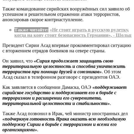
Также командование сирийских вооружённых сил заявило об
успешном и решительном отражении атаки террористов,
анонсировав скорое контрнаступление.
Также читайте:
«Не стоит играть в русскую рулетку,
когда на кону стоит безопасность Германии», - Шольц
Президент Сирии Асад впервые прокомментировал ситуацию
с вторжением отрядов боевиков на севере страны.
Он заявил, что
«Сирия продолжает защищать свою
территориальную целостность и способна уничтожить
террористов при помощи друзей и союзников»
. Об этом
Асад сказал в телефонном разговоре с президентов ОАЭ.
Как заявляется в сообщении Дамаска, ОАЭ
«поддерживает
сирийское государство и поддерживает его в борьбе с
терроризмом и расширении его суверенитета,
территориальной целостности и стабильности»
.
Также Асад позвонил в Ирак, чей министр иностранных дел
«подчеркнув готовность Ирака оказать всю необходимую
поддержку Сирии в борьбе с терроризмом и всеми его
организациями»
.